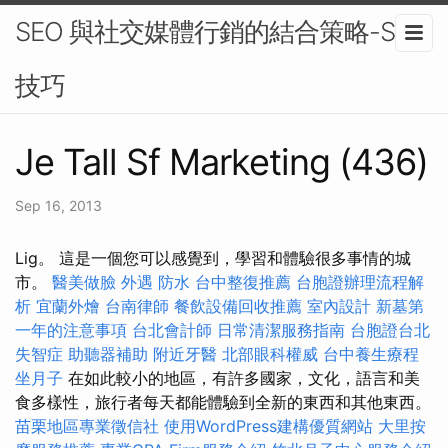
SEO 與社交媒體行銷的結合策略-SEO
技巧
Je Tall Sf Marketing (436)
Sep 16, 2013
Lig。 這是一個您可以感覺到，學習和體驗很多事情的城
市。
醫美做臉
外遇
防水
台中整復推薦
台胞證辦理流程解
析
宜蘭外燴
台南律師
餐飲設備回收推薦
室內設計
新墓第
一年的注意事項
台北會計師
日常清潔服務指南
台胞證台北
失智症
助聽器補助
附近牙醫
北部眼科權威
台中養生療程
坐月子
在如此較小的地區，有許多國家，文化，語言和美
食多樣性，旅行者每天都能體驗到全新的東西和其他東西。
苗栗地區專業徵信社
使用WordPress建構優質網站
大里按