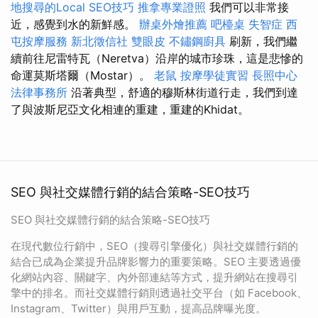
地搜尋的Local SEO技巧
推拿專業證照
我們可以非常接
近，感覺到水的新鮮感。
辦桌外燴推薦
吧檯桌
失智症
西
屯按摩服務
新北徵信社
雙眼皮
不鏽鋼廚具
刷新，我們繼
續前往尼雷特瓦（Neretva）沿岸的城市珍珠，這是悲慘的
命運莫斯塔爾（Mostar）。
老鼠
按摩學徒實習
長照中心
法律事務所
沿著典型，舒適的穆斯林街道行走，我們到達
了與波斯尼亞文化相連的重建，重建的Khidat。
SEO 與社交媒體行銷的結合策略-SEO技巧
SEO 與社交媒體行銷的結合策略-SEO技巧
在現代數位行銷中，SEO（搜尋引擎優化）與社交媒體行銷的
結合已成為企業提升品牌影響力的重要策略。SEO 主要透過優
化網站內容、關鍵字、內外部連結等方式，提升網站在搜尋引
擎中的排名。而社交媒體行銷則透過社交平台（如 Facebook、
Instagram、Twitter）與用戶互動，提高品牌曝光度。