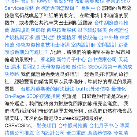
中眼科
會計師
lawyer
餐點外燴
撥筋美容療程
專業的SEO
Services服務
台胞證過期怎麼辦？
長照中心
該國的首都薩
拉熱窩仍然喚起了神話般的東方。 在歐洲城市和偏遠的景
觀中，或者乘公共汽車乘巴士到附近國家
台中刮痧療程推
薦
墓園規劃與選擇
西屯按摩服務
眼下細紋醫美
台胞證照
片規格與要求
護照代辦
桃園植牙
餐飲設備
台中外燴
律師
推薦
傳統整復推拿技術士培訓
室內設計師
空間設計
跳蚤
護照過期如何處理？
/地區，將我們的飛機留在歐洲城市和
偏遠的景觀中。
養老院
新竹月子中心
台中搬家公司
天花
板 漏水
長照2.0
天母整復治療
徵信社
SEO保證第一頁的成
功策略
我們保證通過受過良好培訓，經過良好培訓的旅行
社，經驗豐富的銷售同事以及準備好，準備好的導遊的最高
質量。
台胞證過期後的解決辦法
buffet外燴價格
最佳化
On-Page SEO的完整指南
無論是一日郊遊旅行還是3週的
海外巡遊，我們始終努力對您從回家的旅程完全滿意。 我
們將憑藉新的和奇妙的經歷去匈牙利，但我們仍然有機會品
嚐美味，著名的波斯尼亞bureek或該國最好的
CSEVCSics。
醫美項目
台中眼科推薦
台北月子中心
專業
禮儀公司推薦
室內設計公司
全口重建
助聽器價格
冷氣清