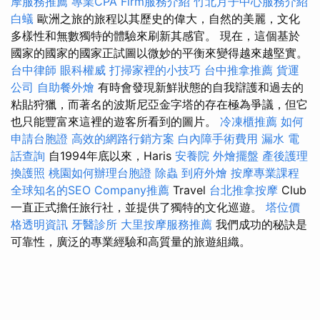
摩服務推薦
專業CPA Firm服務介紹
竹北月子中心服務介紹
白蟻
歐洲之旅的旅程以其歷史的偉大，自然的美麗，文化
多樣性和無數獨特的體驗來刷新其感官。 現在，這個基於
國家的國家的國家正試圖以微妙的平衡來變得越來越堅實。
台中律師
眼科權威
打掃家裡的小技巧
台中推拿推薦
貨運
公司
自助餐外燴
有時會發現新鮮狀態的自我辯護和過去的
粘貼狩獵，而著名的波斯尼亞金字塔的存在極為爭議，但它
也只能豐富來這裡的遊客所看到的圖片。
冷凍櫃推薦
如何
申請台胞證
高效的網路行銷方案
白內障手術費用
漏水
電
話查詢
自1994年底以來，Haris
安養院
外燴擺盤
產後護理
換護照
桃園如何辦理台胞證
除蟲
到府外燴
按摩專業課程
全球知名的SEO Company推薦
Travel
台北推拿按摩
Club
一直正式擔任旅行社，並提供了獨特的文化巡遊。
塔位價
格透明資訊
牙醫診所
大里按摩服務推薦
我們成功的秘訣是
可靠性，廣泛的專業經驗和高質量的旅遊組織。