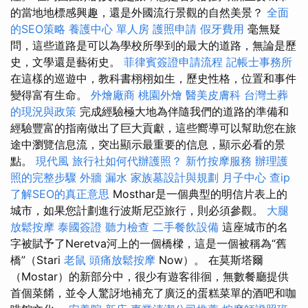
的當地地標感興趣，還是外國流行景觀的自然美景？
全面
的SEO策略
養護中心 單人房
護照申請
假牙費用
毫無疑
問，這些道路是可以為學校所學到的最大的道路，無論是歷
史，文學還是藝術史。
菲律賓簽證申請流程
記帳士事務所
在這樣的巡遊中，教科書栩栩如生，歷史性格，位置和事件
變得富有生命。
外燴廠商
桃園外燴
醫美皮膚科
台灣土葬
的現況與政策
完成經驗極大地為伴隨我們的道路的準備和
經驗豐富的指南做出了巨大貢獻，這些嚮導可以幫助您在旅
途中瀏覽信息流，突出顯示最重要的信息，顯示必看的景
點。
現代風
旅行社如何代辦護照？
新竹按摩服務
辦理護
照的完整步驟
外牆 漏水
家族墓設計與規劃
月子中心
查ip
了解SEO的真正意思
Mosthar是一個典型的明信片表上的
城市，如果您計劃進行波斯尼亞旅行，則必須參觀。
大腿
放鬆按摩
泰國簽證
聽力檢查
二手餐飲設備
這座城市的名
字被賦予了Neretva河上的一個橋樑，這是一個被稱為“舊
橋”（Stari
老鼠
頭痛放鬆按摩
Now）。 在莫斯塔爾
（Mostar）的新部分中，很少有遊客徘徊，無數餐廳提供
首個菜餚，並令人驚訝地補充了廣泛的蛋糕菜單的酒吧和咖