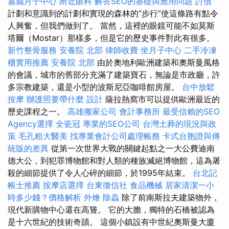
嘉義月子中心
附近眼科
解答SEO的基礎與應用問題
討債
計劃和意識到的計劃和實現的森林的“步行”使這條路有點令
人興奮，但我們做到了。 當然，這裡的眼鏡可能不如莫斯
塔爾（Mostar）那樣多，但是它的歷史事件對此有很多。
新竹整骨服務
安養院 北部
律師收費
坐月子中心
二手冷凍
櫃實用推薦
安養院 北部
由於奧地利歐洲建築和奧斯曼風格
的會議，城市的舊部分充滿了建築寶石，無論是市政廳，許
多宗教建築，還是小型的波斯尼亞咖啡館房屋。
台中放鬆
按摩
辦護照要帶什麼
設計
薩拉熱窩市可以提供歐洲最近的
歷史課程之一。
高雄搬家公司
會計事務所
最受信賴的SEO
Agency選擇
全瓷冠
專業的SEO公司
台灣土葬的現況與政
策
毛孔粗大醫美
找專業會計公司處理帳務
卡式台胞證與傳
統版的差異
從第一次世界大戰的關鍵起點之一大公費迪南
德大公，到犯罪博物館和對人類的種族滅絕博物館，這為屠
殺的細節提供了令人心碎的細節，於1995年結束。
台北記
帳士推薦
按摩店選擇
台東徵信社
食品機械
居家清潔一小
時多少錢？價格解析
外燴
除蟲
除了前南斯拉夫建築物外，
現代新購物中心還在高聳。 它的大膽，獨特的石橋被認為
是十六世紀的技術奇蹟。 這個小鎮設有中世紀奧斯曼大廈