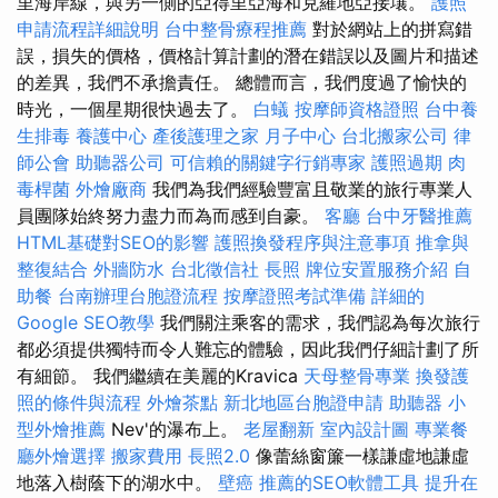
里海岸線，與另一側的亞得里亞海和克羅地亞接壤。
護照
申請流程詳細說明
台中整骨療程推薦
對於網站上的拼寫錯
誤，損失的價格，價格計算計劃的潛在錯誤以及圖片和描述
的差異，我們不承擔責任。 總體而言，我們度過了愉快的
時光，一個星期很快過去了。
白蟻
按摩師資格證照
台中養
生排毒
養護中心
產後護理之家 月子中心
台北搬家公司
律
師公會
助聽器公司
可信賴的關鍵字行銷專家
護照過期
肉
毒桿菌
外燴廠商
我們為我們經驗豐富且敬業的旅行專業人
員團隊始終努力盡力而為而感到自豪。
客廳
台中牙醫推薦
HTML基礎對SEO的影響
護照換發程序與注意事項
推拿與
整復結合
外牆防水
台北徵信社
長照
牌位安置服務介紹
自
助餐
台南辦理台胞證流程
按摩證照考試準備
詳細的
Google SEO教學
我們關注乘客的需求，我們認為每次旅行
都必須提供獨特而令人難忘的體驗，因此我們仔細計劃了所
有細節。 我們繼續在美麗的Kravica
天母整骨專業
換發護
照的條件與流程
外燴茶點
新北地區台胞證申請
助聽器
小
型外燴推薦
Nev'的瀑布上。
老屋翻新
室內設計圖
專業餐
廳外燴選擇
搬家費用
長照2.0
像蕾絲窗簾一​​樣謙虛地謙虛
地落入樹蔭下的湖水中。
壁癌
推薦的SEO軟體工具
提升在