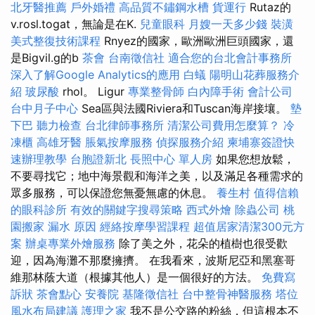
北牙醫推薦
戶外婚禮
高品質不鏽鋼水槽
貨運行
Rutaz的
v.rosl.togat，無論是在K.
兒童眼科
月嫂一天多少錢
裝潢
美式整復技術課程
Rnyez的國家，歐洲歐洲巨頭國家，還
是Bigvil.g的b
茶會
台南徵信社
適合您的台北會計事務所
深入了解Google Analytics的應用
白蟻
陽明山花葬服務介
紹
玻尿酸
rhol。 Ligur
專業整骨師
白內障手術
會計公司
台中月子中心
Sea區與法國Riviera和Tuscan海岸接壤。
墊
下巴
聽力檢查
台北律師事務所
清潔公司費用怎麼算？
冷
凍櫃
高雄牙醫
脹氣按摩服務
偵探服務介紹
柬埔寨簽證快
速辦理教學
台胞證新北
長照中心 單人房
如果您想放鬆，
不要尋找它；地中海景觀和海洋之美，以及滿足各種需求的
眾多服務，可以保證您無憂無慮的休息。
養生村
值得信賴
的眼科診所
有效的關鍵字搜尋策略
西式外燴
除蟲公司
桃
園搬家
漏水 原因
經絡按摩學習課程
超值居家清潔300元方
案
辦桌專業外燴服務
除了美之外，花朵的植樹也很受歡
迎，因為海灘不那麼擁擠。 在我看來，波斯尼亞和黑塞哥
維那林蔭大道（根據其他人）是一個很好的方法。
免費寫
訴狀
茶會點心
安養院
基隆徵信社
台中整骨神醫服務
塔位
風水布局建議
護理之家
我不是公交路的粉絲，但這根本不