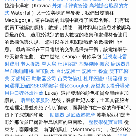
拉維卡瀑布（Kravica
外燴
菲律賓簽證
高雄辦台胞證的方
式
Waterfall）又一次美味的早餐後，我們出發前往
Medjugorje，這在瑪麗的出場中贏得了國際名聲。 只有我
們員工確認的價格，數據，描述，圖片和其他信息才被認為
是最終的。 適用於識別的個人數據的收集和處理符合適用
的數據保護法規。 您可以在此處閱讀我們的數據管理信
息。 戰略區域在三日電場的交集處保持平衡，該電場幾乎
每天都會扭曲。 在中世紀（Banja - 餐飲承包
近視老花雷
射費用
老人養護 單人房
杜拜簽證
基隆律師
搬家
廚房器具
半自動咖啡機
屋頂防水
台北記帳士
記帳士
餐盒
雙下巴醫
美
牙齒矯正
助聽器公司
苗栗徵信社
杜拜簽證申請流程
如
何選擇正確的SEO關鍵字
優化Google商家檔案以提升曝光
用戶口碑外燴推薦
Luka）這裡發現的顏色和貴金屬礦更加
讚賞。
后里按摩服務
然後，幾個世紀以來，土耳其征服者
在這裡定居並介紹了伊斯蘭教，而與他們在一起的和平時代
留下了深刻的印象。
助聽器
足底放鬆按摩
波斯尼亞和黑塞
哥維那位於巴爾幹半島以西的東南歐。
整復學徒實習班
從
東方，塞爾維亞，南部的黑山（Montenegro），位於20公