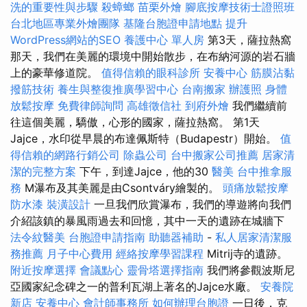
洗的重要性與步驟
殺蟑螂
苗栗外燴
腳底按摩技術士證照班
台北地區專業外燴團隊
基隆台胞證申請地點
提升
WordPress網站的SEO
養護中心 單人房
第3天，薩拉熱窩
那天，我們在美麗的環境中開始散步，在布納河源的岩石牆
上的豪華修道院。
值得信賴的眼科診所
安養中心
筋膜沾黏
撥筋技術
養生與整復推廣學習中心
台南搬家
辦護照
身體
放鬆按摩
免費律師詢問
高雄徵信社
到府外燴
我們繼續前
往這個美麗，驕傲，心形的國家，薩拉熱窩。 第1天
Jajce，水印從早晨的布達佩斯特（Budapestr）開始。
值
得信賴的網路行銷公司
除蟲公司
台中搬家公司推薦
居家清
潔的完整方案
下午，到達Jajce，他的30
醫美
台中推拿服
務
M瀑布及其美麗是由Csontváry繪製的。
頭痛放鬆按摩
防水漆
裝潢設計
一旦我們欣賞瀑布，我們的導遊將向我們
介紹該鎮的暴風雨過去和回憶，其中一天的遺跡在城牆下
法令紋醫美
台胞證申請指南
助聽器補助
-
私人居家清潔服
務推薦
月子中心費用
經絡按摩學習課程
Mitrij寺的遺跡。
附近按摩選擇
會議點心
靈骨塔選擇指南
我們將參觀波斯尼
亞國家紀念碑之一的普利瓦湖上著名的Jajce水廠。
安養院
新店
安養中心
會計師事務所
如何辦理台胞證
一日後，克