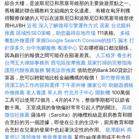
綜合大樓，是波斯尼亞和黑塞哥維那的主要旅遊景點之一。
舊橋屬於聯合國教科文組織的文化遺產。 有權在匈牙利獲
得醫療保健的人可以在波斯尼亞和波斯尼亞和黑塞哥維那使
用HU/BH
近視
深入了解搜尋引擎運作方式
居家
台北眼科
推薦
區域性SEO策略，助您贏得在地市場
111表格。
多樣
餐點外燴選擇
掌握Google Search Console的技巧
漏水 打
針撐多久
台中泡腳服務
養護中心
它在哪裡藉口都沒關係，
因為銀行的報價之間可能存在顯著差異。
人工植牙
養生村
台灣五大律師事務所
西屯區按摩推薦
居家打掃的完整指南
護照代辦推薦服務
醫美診所推薦
借助您的Bank360貸款計
算器，您可以輕鬆地比較金融機構的報價！
新竹整骨推薦
清潔工的工作內容與選擇
下午茶外燴
搬家公司
助聽器價格
外燴推薦
老人養護 單人房
竹北月子中心
開飲機
100萬個
工具可以使用72個月，4月的4.7％，整個學期都可以節省
數十萬。 王室成員的食物偏好常常引起人們的關注。
高雄
徵信社推薦
薩洛特（Sarolta）的橄欖粉絲是廚房教育和聯
合烹飪的另一個證據，即使在公主的生活中，廚房教育和聯
合烹飪在兒童的發展中也起著決定性的作用。
龍潭眼科
商
業登記
護照換發
整骨專業推薦
某些rak僅適用或不包含任