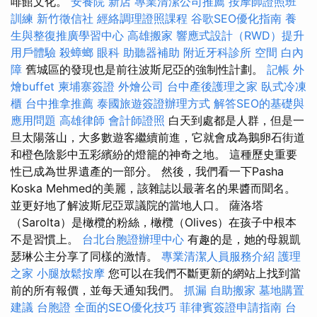
啡館文化。
安養院 新店
專業清潔公司推薦
按摩師證照班
訓練
新竹徵信社
經絡調理證照課程
谷歌SEO優化指南
養
生與整復推廣學習中心
高雄搬家
響應式設計（RWD）提升
用戶體驗
殺蟑螂
眼科
助聽器補助
附近牙科診所
空間
白內
障
舊城區的發現也是前往波斯尼亞的強制性計劃。
記帳
外
燴buffet
柬埔寨簽證
外燴公司
台中產後護理之家
臥式冷凍
櫃
台中推拿推薦
泰國旅遊簽證辦理方式
解答SEO的基礎與
應用問題
高雄律師
會計師證照
白天到處都是人群，但是一
旦太陽落山，大多數遊客繼續前進，它就會成為鵝卵石街道
和橙色陰影中五彩繽紛的燈籠的神奇之地。 這種歷史重要
性已成為世界遺產的一部分。 然後，我們看一下Pasha
Koska Mehmed的美麗，該雜誌以最著名的果醬而聞名。
並更好地了解波斯尼亞眾議院的當地人口。 薩洛塔
（Sarolta）是橄欖的粉絲，橄欖（Olives）在孩子中根本
不是習慣上。
台北台胞證辦理中心
有趣的是，她的母親凱
瑟琳公主分享了同樣的激情。
專業清潔人員服務介紹
護理
之家
小腿放鬆按摩
您可以在我們不斷更新的網站上找到當
前的所有報價，並每天通知我們。
抓漏
自助搬家
墓地購置
建議
台胞證
全面的SEO優化技巧
菲律賓簽證申請指南
台