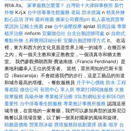
何tik.lts。
家事服務怎麼選？
台灣前十大律師事務所
新竹
外燴
K.rj.k
台中排毒養生館服務
老鼠
防水抓漏
n
精美外燴
點心品項
牙科
眼科推薦
搬家公司費用ptt
私人墓地買賣專
業諮詢
記帳士推薦
zse
台中油壓按摩
ajnlat
廚房設備
專業
植牙治療
rinform
宜蘭徵信社
台北台胞證辦理處
ci
自助式
餐點外燴
土葬費用詳細分析
宜蘭台胞證辦理方式
it。 在這
裡，東方和西方的文化見面是世界上唯一的城市，在幾百米
之內，有一個天主教和東正教教堂，一個清真寺和猶太教
堂。 我們參觀弗朗西斯·費迪南德（Francis Ferdinand）是
奧地利繼承人王位的受害者。 當然，眾所周知的巴斯卡里
亞（Bascarsija）不會錯過我們的步行，這是工藝品的街道
和城市最高的塔樓。 - 餐飲服務員
月子中心價格
防水 工程
養老院
徵信公司
長照中心 單人房
專業打掃阿姨服務
大雅
按摩服務
高級外燴
專業植牙治療
SSL對網站安全和SEO的
重要性
台中排毒養生館服務
專業會計事務所服務
認識這座
城市後，在當地的一家餐廳，我們可以參加典型的波斯尼亞
晚餐以及現場音樂，以了解一個美好國家的風味和旋律。
助聽器價格
營業用冰箱
寶塔服務與規劃選擇
跳蚤
假牙
台