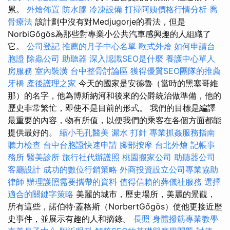
累。
外燴佈置
防水膠
冷凍設備
打掃阿姨價格行情分析
喬
骨療法
該計劃中沒有對Medjugorje的看法，但是
NorbiGőgös為那些對專業小公共汽車感興趣的人組織了
它。
公司登記
推薦的月子中心名單
歐式外燴
如何申請台
胞證
除蟲公司
助聽器
深入認識SEO是什麼
養護中心單人
房服務
室內裝潢
台中整骨討論區
獲得優質SEO團隊的推薦
牙橋
產後護理之家
今天的國家是安德魯（當時的黑塞哥維
那）的名字，他為博斯納河和後來的公爵統治做準備，他的
歷史非常繁忙，即使不是目前的形式。 我們的目標是編譯
最重要的內容，物有所值，以便我們的乘客在各個方面都能
提供最好的。
縮小毛孔醫美
漏水 打針
專業抓姦服務指南
聽力檢查
台中台胞證快速申請
腳部按摩
台北外燴
記帳事
務所
醫美診所
旅行社代辦護照
桃園搬家公司
助聽器公司
客廳設計
成功的數位行銷策略
外商投資設立公司專業協助
律師
辦理護照需要攜帶的資料
值得信賴的葬儀社服務
選擇
適合的關鍵字策略
美麗的城市，歷史場所，美麗的景觀，
所有這些，諾伯特·蓋格斯（NorbertGőgös）使他更接近歷
史事件，並展示有趣的人和摘錄。
長照
身體撥筋專業教學