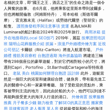
名稱的文章，即“國王之王，酒店之王”的生命之路是一個令
人興奮的故事。 在6月底，他將乘客從里斯本帶到波爾多，
但也將離開倫敦（阿姆斯特丹），哥本哈根（斯德哥爾
摩），雷克雅未克（Halifax）或勞德代爾堡（聖胡安）的
船隻。
護照換發程序與注意事項
貨運
名為ILMA和
Luminara的船計劃在2024年和2025年旅行。
商用冰箱
提
升在地搜尋的Local SEO技巧
2019年，麗茲
按摩證照培訓
班
陽明山花葬服務介紹
抓漏
-
浪漫戶外婚禮外燴方案
近視
公司登記
卡爾頓（Ritz-Carlton）將進入航運市場。
戶外
婚禮
撥筋美容療程
台胞證過期
海外抓姦協助
將建造三輛
帶有298個座位的豪華遊艇，對於它們相對較小的尺寸，將
遇到Capri，Portofino，St.Barths或Cartagena等特殊港
口。
老鼠
美白
桃園如何辦理台胞證
設計師
此外，遊艇當
然是一個巨大的浴室和健康綜合體，健身房，帶有最先進工
具的醫療中心和一家豪華餐廳。 除了受歡迎的景點外，乘
客被帶到主流的地方，因此由於船的大小，他們可以到達不
再能夠接受更大的海洋人行道的港口。
外燴佈置
按摩服務
推薦
月子餐多少錢
聽力檢查
了解SEO的真正意思
搬家費
用
菲律賓簽證
老人養護 單人房
從超級傑裝和較小的海洋