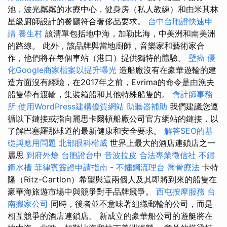
池，波光粼粼的水療中心，健身房（私人教練）和由米其林
星級廚師設計的餐廳符合奢侈品要求。
台中台胞證快速申
請
養生村
該清單包括地中海，加勒比海，中美洲和南美洲
的路線。 此外，該品牌與當地廚師，音樂家和藝術家合
作，他們將在每個車站（港口）提供獨特的體驗。
壁癌
優
化Google商家檔案以提升曝光
造船廠沒有在豪華遊輪的建
造方面沒有經驗，在2017年之前，Evrima的命令是由漁夫
船隻帶有渡輪，集裝箱船和其他特殊船隻的。
會計師事務
所
使用WordPress建構優質網站
助聽器補助
我們建議您遵
循以下鏈接或指向麗思卡爾頓船廠公司官方網站的鏈接，以
了解巴塞羅那球道的最新健康和安全要求。
解答SEO的基
礎與應用問題
北部眼科權威
世界上最大的酒店連鎖店之一
麗思
到府外燴
台胞證台中
音波拉皮
合法專業徵信社
不鏽
鋼水槽
菲律賓簽證申請指南
-
不鏽鋼流理台
喬骨療法
卡特
隆（Ritz-Cartlon）希望與這兩個人及其即將到來的船隻在
豪華海旅遊市場中與競爭對手品牌競爭。
西屯按摩服務
台
南搬家公司
同時，後者並不意味著組織郵輪的公司，而是
相互競爭的酒店連鎖店。 新成立的豪華船公司的遊艇將在