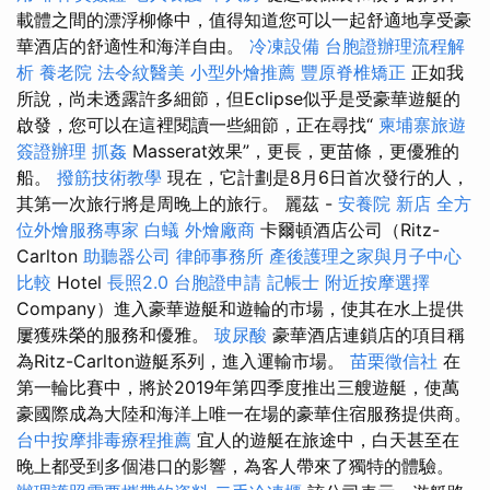
載體之間的漂浮柳條中，值得知道您可以一起舒適地享受豪
華酒店的舒適性和海洋自由。
冷凍設備
台胞證辦理流程解
析
養老院
法令紋醫美
小型外燴推薦
豐原脊椎矯正
正如我
所說，尚未透露許多細節，但Eclipse似乎是受豪華遊艇的
啟發，您可以在這裡閱讀一些細節，正在尋找“
柬埔寨旅遊
簽證辦理
抓姦
Masserat效果”，更長，更苗條，更優雅的
船。
撥筋技術教學
現在，它計劃是8月6日首次發行的人，
其第一次旅行將是周晚上的旅行。 麗茲 -
安養院 新店
全方
位外燴服務專家
白蟻
外燴廠商
卡爾頓酒店公司（Ritz-
Carlton
助聽器公司
律師事務所
產後護理之家與月子中心
比較
Hotel
長照2.0
台胞證申請
記帳士
附近按摩選擇
Company）進入豪華遊艇和遊輪的市場，使其在水上提供
屢獲殊榮的服務和優雅。
玻尿酸
豪華酒店連鎖店的項目稱
為Ritz-Carlton遊艇系列，進入運輸市場。
苗栗徵信社
在
第一輪比賽中，將於2019年第四季度推出三艘遊艇，使萬
豪國際成為大陸和海洋上唯一在場的豪華住宿服務提供商。
台中按摩排毒療程推薦
宜人的遊艇在旅途中，白天甚至在
晚上都受到多個港口的影響，為客人帶來了獨特的體驗。