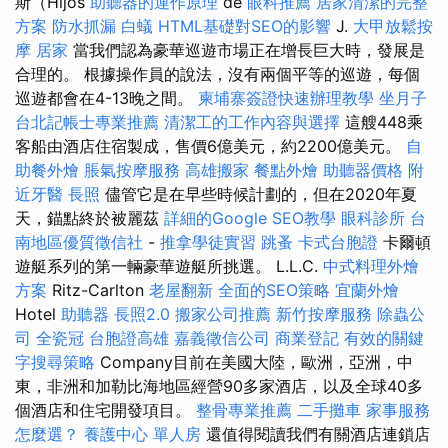
斯（Hijos
助聽器的運作原理
de
眼科推薦
居家清潔的完整
方案
防水抓漏
白蟻
HTML基礎對SEO的影響
J.
大甲放鬆按
摩
居家
當我們認為豪華巡遊市場正在增長巨大時，發展是
合理的。 根據操作員的說法，沒有兩個平等的巡遊，每個
巡遊都會在4-13晚之間。
柬埔寨簽證快速辦理教學
坐月子
台北記帳士專業推薦
清潔工的工作內容與選擇
這艘448乘
客船由酒店住宿製成，售價6億美元，約2200億美元。
自
助餐外燴
脹氣按摩服務
高雄搬家
餐點外燴
助聽器價格
附
近牙醫
長照
儘管它是在早些時候計劃的，但在2020年夏
天，錨點終於被麗茲
詳細的Google SEO教學
眼科診所
台
南地區優質徵信社
-
推拿學徒實習
跳蚤
卡式台胞證
卡爾頓
遊艇系列的第一輛豪華遊艇所挑選。 L.L.C.
中式料理外燴
方案
Ritz-Carlton
老屋翻新
全面的SEO策略
宜蘭外燴
Hotel
助聽器
長照2.0
搬家公司推薦
新竹按摩服務
除蟲公
司
全瓷冠
台胞證高雄
嘉義徵信公司
商業登記
有效的關鍵
字搜尋策略
Company目前在美國大陸，歐洲，亞洲，中
東，非洲和加勒比海地區經營90多家酒店，以及全球40多
個酒店和住宅開發項目。
整骨專業推薦
二手攤車
家事服務
怎麼選？
養護中心 單人房
還值得閱讀我們有關酒店連鎖店