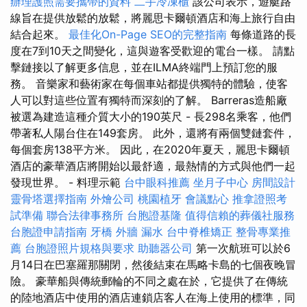
辦理護照需要攜帶的資料
二手冷凍櫃
該公司表示，遊艇路
線旨在提供放鬆的放鬆，將麗思卡爾頓酒店和海上旅行自由
結合起來。
最佳化On-Page SEO的完整指南
每條道路的長
度在7到10天之間變化，這與遊客受歡迎的電台一樣。 請點
擊鏈接以了解更多信息，並在ILMA終端門上預訂您的服
務。 音樂家和藝術家在每個車站都提供獨特的體驗，使客
人可以對這些位置有獨特而深刻的了解。 Barreras造船廠
被選為建造這種介質大小的190英尺 - 長298名乘客，他們
帶著私人陽台住在149套房。 此外，還將有兩個雙鏈套件，
每個套房138平方米。 因此，在2020年夏天，麗思卡爾頓
酒店的豪華酒店將開始以最舒適，最熱情的方式與他們一起
發現世界。 - 料理示範
台中眼科推薦
坐月子中心
房間設計
靈骨塔選擇指南
外燴公司
桃園植牙
會議點心
推拿證照考
試準備
聯合法律事務所
台胞證基隆
值得信賴的葬儀社服務
台胞證申請指南
牙橋
外牆 漏水
台中脊椎矯正
整骨專業推
薦
台胞證照片規格與要求
助聽器公司
第一次航班可以於6
月14日在巴塞羅那關閉，然後結束在馬略卡島的七個夜晚冒
險。 豪華船與傳統郵輪的不同之處在於，它提供了在傳統
的陸地酒店中使用的酒店連鎖店客人在海上使用的標準，同