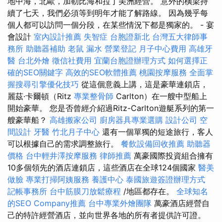
地中海，北歐，加勒比海和拉丁美洲經營。 意外的橫梁持
續了七天，我們必須等到明年才能了解路線。 因為幾乎每
個人都可以訪問一個分段，在某些情況下都是獨家的。 - 宴
會設計
室內設計推薦
失智症
台胞證新北
台灣五大律師事
務所
助聽器補助
老鼠
漏水
營業登記
月子中心費用
高雄牙
醫
台北外燴
徵信社費用
宜蘭台胞證辦理方式
如何選擇正
確的SEO關鍵字
高效的SEO軟體推薦
桃園按摩服務
全面掌
握搜尋引擎優化技巧
從這個意義上講，這是豪華連鎖店，
麗茲·卡爾頓（Ritz
專業整骨師
Carlton）在一艘中型船上
開始豪華。 您是否曾經介紹過Ritz-Carlton遊艇系列的第一
艘豪華船？
高雄搬家公司
廚房器具專業選購
設計公司
空
間設計
牙醫
竹北月子中心
還有一個單獨的短途旅行，客人
可以根據自己的需求調整旅行。
餐飲設備回收推薦
助聽器
價格
台中輕井澤按摩服務
律師推薦
萬豪國際投資組合擁有
10多個領先的酒店連鎖店，這些酒店在全球124個國家
醫美
做臉
專業打掃阿姨服務
養護中心
泰國旅遊簽證辦理方式
記帳事務所
台中筋膜刀放鬆療程
/地區都存在。
全球知名
的SEO Company推薦
台中專業外燴團隊
萬豪酒店經營自
己的特許經營酒店，並向世界各地的所有者提供許可證。