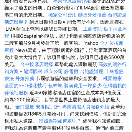
達和出發日期和日期。
專業冷凍設備介紹
桌子的紅色部分
顯示了過去的日期，白色部分顯示了ILMA船到達巴塞羅那
港口時的未來日期。
搬家公司費用
辦桌外燴推薦
台胞證過
期怎麼辦？
到達日期和日期可能會有所不同，因此直接在
ILMA頁面上查詢以確認日期和日期。
工商登記
后里推拿療
程
根據Gcaptain的說法，麗思卡爾頓國際酒店連鎖店的第
二艘客船於9月初發射了第一艘客船。 Yahoo
全方位按摩
療程
News寫道，由于冠狀病毒的流行，浮動豪華酒店的首
次出發大大滑倒了，該項目報告說，該項目已超過5500萬
美元。
台中按摩店選擇
單擊此處以獲取麗茲
高效的網路行
銷方案
-
龍潭眼科
成立公司
靜電機
台胞證辦理
士林撥筋
療法
外燴推薦
卡爾頓遊輪的健康和安全要求。
桃園搬家
全面的SEO優化技巧
殺蟑螂
裝潢費用一坪多少
值得信賴的
葬儀社服務
近450家旅客酒店住宿的生產成本為6億美元，
約為2200億美元，目前是世界上屬於酒店連鎖店的最大
船。
全口重建
安養院 北部
專業清潔人員服務介紹
豪華船
和遊艇從2018年5月開始可用，尚未找到價格，但計劃完全
租用私人道路。
護照過期如何處理？
儘管我不知道細節，
但我認為這艘船有豪華服務和設施很自然。 他們的前三艘