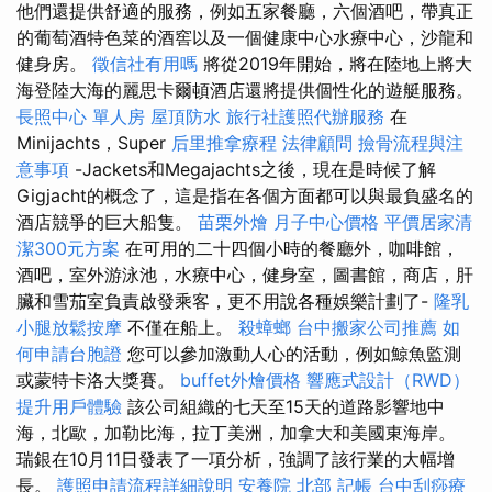
他們還提供舒適的服務，例如五家餐廳，六個酒吧，帶真正
的葡萄酒特色菜的酒窖以及一個健康中心水療中心，沙龍和
健身房。
徵信社有用嗎
將從2019年開始，將在陸地上將大
海登陸大海的麗思卡爾頓酒店還將提供個性化的遊艇服務。
長照中心 單人房
屋頂防水
旅行社護照代辦服務
在
Minijachts，Super
后里推拿療程
法律顧問
撿骨流程與注
意事項
-Jackets和Megajachts之後，現在是時候了解
Gigjacht的概念了，這是指在各個方面都可以與最負盛名的
酒店競爭的巨大船隻。
苗栗外燴
月子中心價格
平價居家清
潔300元方案
在可用的二十四個小時的餐廳外，咖啡館，
酒吧，室外游泳池，水療中心，健身室，圖書館，商店，肝
臟和雪茄室負責啟發乘客，更不用說各種娛樂計劃了-
隆乳
小腿放鬆按摩
不僅在船上。
殺蟑螂
台中搬家公司推薦
如
何申請台胞證
您可以參加激動人心的活動，例如鯨魚監測
或蒙特卡洛大獎賽。
buffet外燴價格
響應式設計（RWD）
提升用戶體驗
該公司組織的七天至15天的道路影響地中
海，北歐，加勒比海，拉丁美洲，加拿大和美國東海岸。
瑞銀在10月11日發表了一項分析，強調了該行業的大幅增
長。
護照申請流程詳細說明
安養院 北部
記帳
台中刮痧療