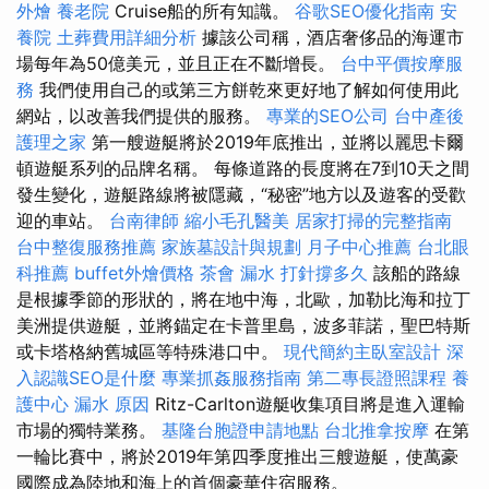
外燴
養老院
Cruise船的所有知識。
谷歌SEO優化指南
安
養院
土葬費用詳細分析
據該公司稱，酒店奢侈品的海運市
場每年為50億美元，並且正在不斷增長。
台中平價按摩服
務
我們使用自己的或第三方餅乾來更好地了解如何使用此
網站，以改善我們提供的服務。
專業的SEO公司
台中產後
護理之家
第一艘遊艇將於2019年底推出，並將以麗思卡爾
頓遊艇系列的品牌名稱。 每條道路的長度將在7到10天之間
發生變化，遊艇路線將被隱藏，“秘密”地方以及遊客的受歡
迎的車站。
台南律師
縮小毛孔醫美
居家打掃的完整指南
台中整復服務推薦
家族墓設計與規劃
月子中心推薦
台北眼
科推薦
buffet外燴價格
茶會
漏水 打針撐多久
該船的路線
是根據季節的形狀的，將在地中海，北歐，加勒比海和拉丁
美洲提供遊艇，並將錨定在卡普里島，波多菲諾，聖巴特斯
或卡塔格納舊城區等特殊港口中。
現代簡約主臥室設計
深
入認識SEO是什麼
專業抓姦服務指南
第二專長證照課程
養
護中心
漏水 原因
Ritz-Carlton遊艇收集項目將是進入運輸
市場的獨特業務。
基隆台胞證申請地點
台北推拿按摩
在第
一輪比賽中，將於2019年第四季度推出三艘遊艇，使萬豪
國際成為陸地和海上的首個豪華住宿服務。