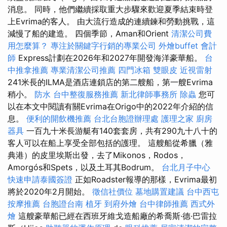
消息。 同時，他們繼續採取重大步驟來歡迎夏季結束時登
上Evrima的客人。 由大流行造成的連續鍊和勞動挑戰，這
減慢了船的建造。 四個季節，Aman和Orient
清潔公司費
用怎麼算？
專注於關鍵字行銷的專業公司
外燴buffet
會計
師
Express計劃在2026年和2027年開發海洋豪華船。
台
中推拿推薦
專業清潔公司推薦
四門冰箱
雙眼皮
近視雷射
241米長的ILMA是酒店連鎖店的第二艘船，第一艘Evrima
稍小。
防水
台中整復服務推薦
新北律師事務所
除蟲
您可
以在本文中閱讀有關Evrima在Origo中的2022年介紹的信
息。
便利的開飲機推薦
台北台胞證辦理處
護理之家
廚房
器具
一百九十米長游艇有140套套房，共有290九十八十的
客人可以在船上享受全部包括的護理。 這艘船從希臘（雅
典港）的皮里埃斯出發，去了Mikonos，Rodos，
Amorgós和Spets，以及土耳其Bodrum。
台北月子中心
快速申請泰國簽證
正如Roadster報導的那樣，Evrima最初
將於2020年2月開始。
徵信社價位
墓地購置建議
台中西屯
按摩推薦
台胞證台南
植牙
到府外燴
台中律師推薦
西式外
燴
這艘豪華船已經在西班牙維戈造船廠的希喬斯·德·巴雷拉