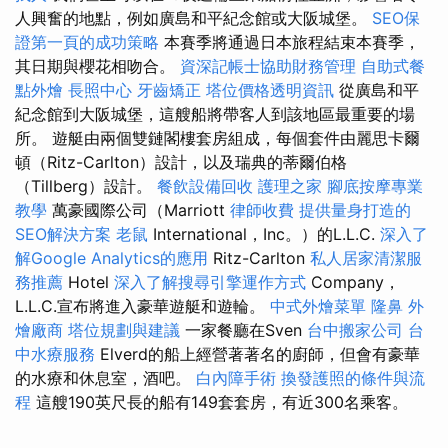
人興奮的地點，例如廣島和平紀念館或大阪城堡。
SEO保
證第一頁的成功策略
本賽季將通過日本旅程結束本賽季，
其日期與櫻花相吻合。
資深記帳士協助財務管理
自助式餐
點外燴
長照中心
牙齒矯正
塔位價格透明資訊
從廣島和平
紀念館到大阪城堡，這艘船將帶客人到該地區最重要的場
所。 遊艇由兩個雙鏈閣樓套房組成，每個套件由麗思卡爾
頓（Ritz-Carlton）設計，以及瑞典的蒂爾伯格
（Tillberg）設計。
餐飲設備回收
護理之家
腳底按摩專業
教學
萬豪國際公司（Marriott
律師收費
提供量身打造的
SEO解決方案
老鼠
International，Inc。）的L.L.C.
深入了
解Google Analytics的應用
Ritz-Carlton
私人居家清潔服
務推薦
Hotel
深入了解搜尋引擎運作方式
Company，
L.L.C.宣布將進入豪華遊艇和遊輪。
中式外燴菜單
隆鼻
外
燴廠商
塔位規劃與建議
一家餐廳在Sven
台中搬家公司
台
中水療服務
Elverd的船上經營著著名的廚師，但會有豪華
的水療和休息室，酒吧。
白內障手術
換發護照的條件與流
程
這艘190英尺長的船有149套套房，有近300名乘客。