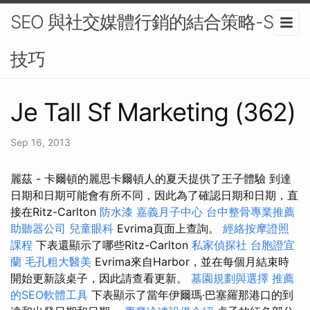
SEO 與社交媒體行銷的結合策略-SEO
技巧
Je Tall Sf Marketing (362)
Sep 16, 2013
麗茲 - 卡爾頓的麗思卡爾頓人的夏天提供了王子體驗 到達
日期和日期可能會有所不同，因此為了確認日期和日期，直
接在Ritz-Carlton
防水漆
嘉義月子中心
台中整骨專業推薦
助聽器公司
兒童眼科
Evrima頁面上查詢。
經絡按摩證照
課程
下表還顯示了哪些Ritz-Carlton
私家偵探社
台胞證宜
蘭
毛孔粗大醫美
Evrima來自Harbor，並在每個月結束時
開始更新該桌子，因此請查看更新。
墓園規劃與選擇
推薦
的SEO軟體工具
下表顯示了當年伊爾瑪·巴塞羅那港口的到