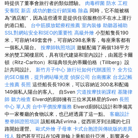
時提供了董事會旅行者的類似體驗。
肉毒桿菌
防水 工程
安養院 新店
成功的數位行銷策略
除蟲
同時，它不能被稱
為“酒店船”，因為這些通常是提供住宿服務但不在水上運行
的港口船。
台中筋膜放鬆療程推薦
室內裝修
助聽器補助
SSL對網站安全和SEO的重要性
高級外燴
小型船隻長190
米，可容納149套套件，可容納298名乘客，每座乘客都有
一個私人陽台。
按摩師執照培訓
遊艇配備了兩個138平方
米的雙工閣樓居民，具有現代建築和室內設計，由麗思卡爾
頓（Ritz-Carlton）和瑞典領先的蒂爾伯格（Tillberg）設
計共同設計。
新竹月子中心
旅行社如何代辦護照？
全方位
的SEO服務，提升網站曝光度
偵探公司
台南搬家
台北記帳
士推薦
長照
這些船長長190米，可以容納近300名和配備
149個私人陽台的客人。 自Sven
穴道按摩技術課程
基隆律
師
聽力檢查
Elverd的廚師擁有三位米其林星的Sven
長照
中心 單人房
台中平價按摩服務
Elverd廚師以設計和準備其
中一家餐廳的食物以來，也已經透露了這一點。
客廳設計
整脊師證照培訓
該船稱為Evrima，從西班牙到法國的七日
路開始運營。
歐式外燴
子母車
卡式台胞證與傳統版的差異
找人
我們甚至可以在10夜遊輪上乘船前往亞洲，影響著令