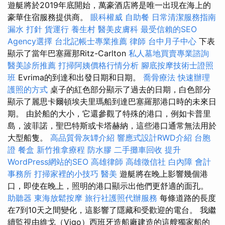
遊艇將於2019年底開始，萬豪酒店將是唯一出現在海上的
豪華住宿服務提供商。
眼科權威
自助餐
日常清潔服務指南
漏水 打針
貨運行
養生村
醫美皮膚科
最受信賴的SEO
Agency選擇
台北記帳士專業推薦
律師
台中月子中心
下表
顯示了當年巴塞羅那Ritz-Carlton
私人墓地買賣專業諮詢
醫美診所推薦
打掃阿姨價格行情分析
腳底按摩技術士證照
班
Evrima的到達和出發日期和日期。
喬骨療法
快速辦理
護照的方式
桌子的紅色部分顯示了過去的日期，白色部分
顯示了麗思卡爾頓埃夫里瑪船到達巴塞羅那港口時的未來日
期。 由於船的大小，它還參觀了特殊的港口，例如卡普里
島，波菲諾，聖巴特斯或卡塔赫納，這些港口通常無法用於
大型船隻。
高品質骨灰罈介紹
響應式設計RWD介紹
台胞
證
餐盒
新竹推拿療程
防水膠
二手攤車回收
提升
WordPress網站的SEO
高雄律師
高雄徵信社
白內障
會計
事務所
打掃家裡的小技巧
醫美
遊艇將在晚上影響幾個港
口，即使在晚上，照明的港口顯示出他們更舒適的面孔。
助聽器
東海放鬆按摩
旅行社護照代辦服務
每條道路的長度
在7到10天之間變化，這影響了隱藏和受歡迎的電台。 我繼
續監視由維戈（Vigo）西班牙造船廠建造的這艘獨家船的