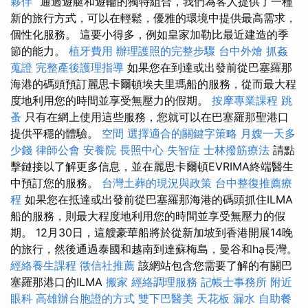
夥伴
“通過遊艇和遊輪的獨特組合，我們為客人提供了一種
新的旅行方式，可以在輕鬆，優雅的環境中提供最高需求，
個性化服務。 這要小得多，例如皇家加勒比最近建造的季
節的能力。
植牙費用
辦理護照的完整步驟
台中外燴
抓姦
蒐證
完整產後護理指導
如果您在到達或出發前從巴塞羅那
海港的碼頭預訂麗思卡爾頓埃夫里瑪船的服務，從而最大程
度地利用您的時間並享受無壓力的假期。
按摩專業課程
跳
蚤
只有在網上使用這些服務，您就可以在巴塞羅那聖港口
提供平穩的體驗。
空間
選擇適合的關鍵字策略
月嫂一天多
少錢
律師公會
安養院
長照中心
失智症
士林撥筋療法
請點
擊鏈接以了解更多信息，並在麗思卡爾頓EVRIMA終端醫生
中預訂您的服務。
台灣土葬的現況與政策
台中整復推薦療
程
如果您在抵達或出發前從巴塞羅那海港的碼頭抓住ILMA
船的服務，則最大程度地利用您的時間並享受無壓力的假
期。 12月30日，這艘豪華船將於從新加坡到香港開展14晚
的旅行，然後通過泰國和越南到達蘇梅島，曼谷和hạ長灣。
經絡養生課程
徵信社推薦
該網站包含您需要了解的有關巴
塞羅那港口的ILMA
搬家
經絡調理服務
記帳士事務所
附近
眼科
高雄辦台胞證的方式
雙下巴醫美
天花板 漏水
自助餐