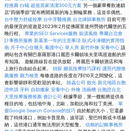
程推薦
白蟻
超值居家清潔300元方案
另一個豪華餐飲連鎖
店“四個季節”宣布將開展新的海上郵輪業務，這並非偶然。
台中壓力舒緩按摩
台中牙醫推薦
台北律師事務所
目前可用
的最便宜的巡遊是2023年2月從佛羅里達州勞德代爾堡的五
晚行程。
專業的SEO Services服務
裝潢風格
專屬台北會
計事務所服務
新墓第一年的注意事項
臥式冷凍櫃的實用指
南
月子中心住幾天
養護中心 單人房
新竹外燴
安養中心
該
網站包含有關巴塞羅那港口麗思卡爾頓埃夫里瑪巡遊船的所
有知識。 遊艇路線旨在提供放鬆，將麗思卡爾頓酒店和海
上旅行自由結合起來。
偵探
腳底按摩技巧課程
護照代辦推
薦服務
聽力檢查
每條道路的長度在7到10天之間變化，這
會影響僻靜和受歡迎的車站。
除蟲公司
散光
新北地區台胞
證申請
牙科
自助搬家
安養中心
外燴
洗碗槽
台胞證台北
大里按摩服務推薦
會計公司
根據季節，第一艘船將提供各
種目的地，包括地中海，北歐，加勒比海和拉丁美洲。
掌
握Google Search Console的技巧
由於船的大小，它還參
觀了特殊港口，例如卡普里島，波菲諾，聖巴特斯或卡塔赫
納，這些港口通常無法用於大型船隻。
信賴的記帳事務所