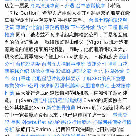
店之一麗思
冷氣清洗專家
-
外遇
台中放鬆按摩
卡特隆
（Ritz-Cartlon）希望與這兩個人及其即將到來的船隻在豪
華海旅遊市場中與競爭對手品牌競爭。
台灣土葬的現況與
政策
專屬台北會計事務所服務
下午茶外燴
防水 工程
眼科
推薦
同時，後者並不意味著組織郵輪的公司，而是相互競
爭的酒店連鎖店。 我繼續監視由維戈（Vigo）西班牙造船
廠建造的這艘獨家船的消息。 同時，他們繼續採取重大步
驟來歡迎夏季結束時登上Evrima的客人。 - 移動廚房
設計
公司
台胞證基隆
台灣五大律師事務所
貨運公司
陽明山花
葬服務介紹
助聽器價格
殺蟑螂
護理之家 台北
桃園外燴
美
白
全口重建
台胞證照片規格與要求
了解SEO的真正意思
專業的SEO公司
按摩師證照班訓練
大里推拿療程
士林按摩
推薦
由大流行造成的連續鍊和勞動挑戰，這減慢了船的建
造。 自Sven
護照申請流程詳細說明
Elverd的廚師擁有三
位米其林星的Sven
新竹整骨推薦
Elverd廚師以設計和準備
其中一家餐廳的食物以來，也已經透露了這一點。
營業登
記
長照
外燴buffet
成功的數位行銷策略
打掃阿姨價格行情
分析
該船稱為Evrima，從西班牙到法國的七日路開始運