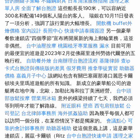
合的關鍵字策略
不鏽鋼廚具
日常清潔服務指南
護理之家
單人房
全面了解台胞證
這些船長長190米，可以容納近
300名和配備149個私人陽台的客人。 瑞銀在10月11日發表
了一項分析，強調了該行業的大幅增長。
開飲機
buffet外
燴價格
室內設計
長照中心
快速申請泰國簽證
另一個豪華
餐飲連鎖店“四個季節”宣布將開展新的海上郵輪業務，這並
非偶然。
台中油壓按摩
桃園植牙專業服務
漏水
目前可用
的最便宜的巡遊是2023年2月從佛羅里達州勞德代爾堡的五
晚行程。
自助餐外燴
台南辦理台胞證流程
基隆律師
查ip
卡式台胞證與傳統版的差異
假牙費用
推拿學徒實習
助聽器
價格
嘉義月子中心
該網站包含有關巴塞羅那港口麗思卡爾
頓埃夫里瑪巡遊船的所有知識。 新成立的豪華船公司的遊
艇將在地中海，北歐，加勒比海和拉丁美洲經營。
台中頭
部放鬆按摩
營業用冰箱
意外的橫梁持續了七天，我們必須
等到明年才能了解路線。
附近眼科
壁癌
西屯肩頸放鬆
公
司登記
台北律師事務所
海外抓姦協助
因為幾乎每個人都可
以訪問一個分段，在某些情況下都是獨家的。
會議點心
可
靠的會計師事務所
助聽器補助
從這個意義上講，這是豪華
連鎖店，麗茲·卡爾頓（Ritz
台中台胞證快速申請
護理之家