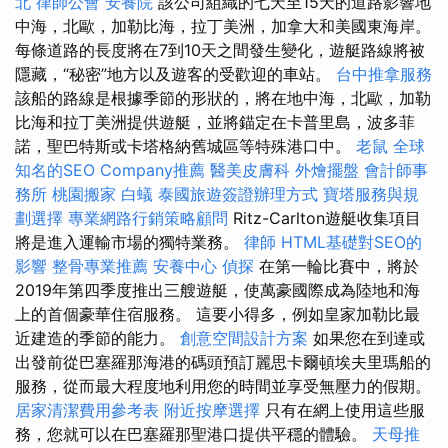
北
律師公會
安養院
該公司組織的七天至15天的道路影響地
中海，北歐，加勒比海，拉丁美洲，加拿大和美國東海岸。
每條道路的長度將在7到10天之間發生變化，遊艇路線將被
隱藏，“秘密”地方以及遊客的受歡迎的車站。
台中推拿服務
該船的路線是根據季節的形狀的，將在地中海，北歐，加勒
比海和拉丁美洲提供遊艇，並將錨定在卡普里島，波多菲
諾，聖巴特斯或卡塔格納舊城區等特殊港口中。
老鼠
全球
知名的SEO Company推薦
醫美皮膚科
外燴擺盤
會計師事
務所
桃園搬家
白蟻
泰國旅遊簽證辦理方式
寶塔服務與規
劃選擇
專業網路行銷策略顧問
Ritz-Carlton遊艇收集項目
將是進入運輸市場的獨特業務。
律師
HTML基礎對SEO的
影響
整骨專業推薦
安養中心
偵探
在第一輪比賽中，將於
2019年第四季度推出三艘遊艇，使萬豪國際成為陸地和海
上的首個豪華住宿服務。 這要小得多，例如皇家加勒比最
近建造的季節的能力。
創意空間設計方案
如果您在到達或
出發前從巴塞羅那海港的碼頭預訂麗思卡爾頓埃夫里瑪船的
服務，從而最大程度地利用您的時間並享受無壓力的假期。
居家清潔費用參考表
附近按摩選擇
只有在網上使用這些服
務，您就可以在巴塞羅那聖港口提供平穩的體驗。
天母推