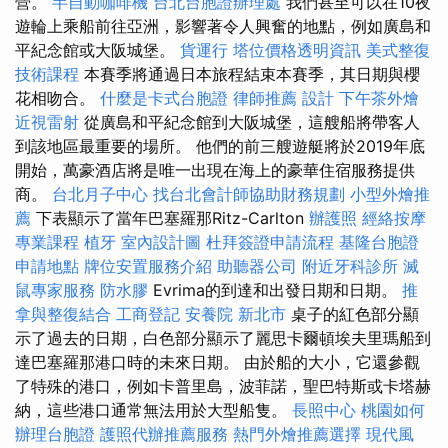
營。
半自動咖啡機
台北台胞證辦理處
我們甚至可以在10夜
遊輪上乘船前往亞洲，影響著令人興奮的地點，例如廣島和
平紀念館或大阪城堡。
貨運行
塔位價格透明資訊
美式整復
技術課程
本賽季將通過日本旅程結束本賽季，其日期與櫻
花相吻合。
什麼是卡式台胞證
律師推薦
設計
下午茶外燴
近視雷射
從廣島和平紀念館到大阪城堡，這艘船將帶客人
到該地區最重要的場所。 他們的前三艘遊艇將於2019年底
開始，萬豪酒店將是唯一出現在海上的豪華住宿服務提供
商。
台北月子中心
找台北會計師協助財務規劃
小型外燴推
薦
下表顯示了當年巴塞羅那Ritz-Carlton
辦護照
經絡按摩
專業課程
植牙
室內設計圖
杜拜簽證申請流程
基隆台胞證
申請地點
牌位安置服務介紹
助聽器公司
附近牙科診所
滅
鼠專家服務
防水膠
Evrima的到達和出發日期和日期。
推
拿與整復結合
工商登記
安養院 新北市
桌子的紅色部分顯
示了過去的日期，白色部分顯示了麗思卡爾頓埃夫里瑪船到
達巴塞羅那港口時的未來日期。 由於船的大小，它還參觀
了特殊的港口，例如卡普里島，波菲諾，聖巴特斯或卡塔赫
納，這些港口通常無法用於大型船隻。
長照中心
桃園如何
辦理台胞證
護照代辦推薦服務
熱門外燴推薦選擇
現代風