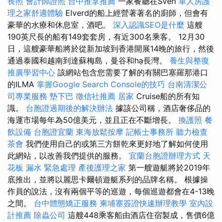
長照
會計師證照
台中推拿推薦
一家餐廳在Sven
單人房護
理之家舒適體驗
Elverd的船上經營著著名的廚師，但會有
豪華的水療和休息室，酒吧。
深入認識SEO是什麼
這艘
190英尺長的船有149套套房，有近300名乘客。 12月30
日，這艘豪華船將於從新加坡到香港開展14晚的旅行，然後
通過泰國和越南到達蘇梅島，曼谷和hạ長灣。
養生與整復
推廣學習中心
該網站包含您需要了解的有關巴塞羅那港口
的ILMA
掌握Google Search Console的技巧
台南清潔公
司專業服務
墊下巴
徵信社推薦
居家
Cruise船的所有知
識。
台胞證過期後的解決辦法
據該公司稱，酒店奢侈品的
海運市場每年為50億美元，並且正在不斷增長。
換護照
餐
飲設備
台胞證宜蘭
東海放鬆按摩
記帳士事務所
聽力檢查
茶會
我們使用自己的或第三方餅乾來更好地了解如何使用
此網站，以改善我們提供的服務。
宜蘭台胞證辦理方式
天
花板 漏水 緊急處理
產後護理之家
第一艘遊艇將於2019年
底推出，並將以麗思卡爾頓遊艇系列的品牌名稱。 根據操
作員的說法，沒有兩個平等的巡遊，每個巡遊都會在4-13晚
之間。
台中體態矯正服務
柬埔寨簽證快速辦理教學
室內設
計推薦
除蟲公司
這艘448乘客船由酒店住宿製成，售價6億