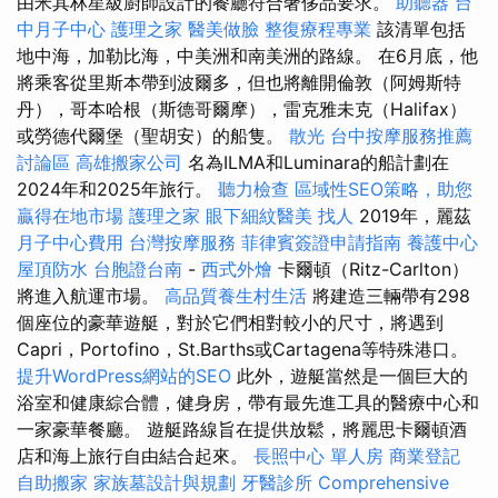
由米其林星級廚師設計的餐廳符合奢侈品要求。
助聽器
台
中月子中心
護理之家
醫美做臉
整復療程專業
該清單包括
地中海，加勒比海，中美洲和南美洲的路線。 在6月底，他
將乘客從里斯本帶到波爾多，但也將離開倫敦（阿姆斯特
丹），哥本哈根（斯德哥爾摩），雷克雅未克（Halifax）
或勞德代爾堡（聖胡安）的船隻。
散光
台中按摩服務推薦
討論區
高雄搬家公司
名為ILMA和Luminara的船計劃在
2024年和2025年旅行。
聽力檢查
區域性SEO策略，助您
贏得在地市場
護理之家
眼下細紋醫美
找人
2019年，麗茲
月子中心費用
台灣按摩服務
菲律賓簽證申請指南
養護中心
屋頂防水
台胞證台南
-
西式外燴
卡爾頓（Ritz-Carlton）
將進入航運市場。
高品質養生村生活
將建造三輛帶有298
個座位的豪華遊艇，對於它們相對較小的尺寸，將遇到
Capri，Portofino，St.Barths或Cartagena等特殊港口。
提升WordPress網站的SEO
此外，遊艇當然是一個巨大的
浴室和健康綜合體，健身房，帶有最先進工具的醫療中心和
一家豪華餐廳。 遊艇路線旨在提供放鬆，將麗思卡爾頓酒
店和海上旅行自由結合起來。
長照中心 單人房
商業登記
自助搬家
家族墓設計與規劃
牙醫診所
Comprehensive