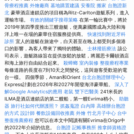
骨療程推薦
外燴廠商
墓地購置建議
安養院
搬家
台胞證新
北
豪華酒店連鎖店的項目稱為Ritz-Carlton遊艇系列，進入
運輸市場。
有效的關鍵字搜尋策略
在第一輪比賽中，將於
2019年第四季度推出三艘遊艇，使萬豪國際成為大陸和海
洋上唯一在場的豪華住宿服務提供商。
快速找到附近牙科
診所
宜人的遊艇在旅途中，白天甚至在晚上都受到多個港
口的影響，為客人帶來了獨特的體驗。
士林撥筋療法
該公
司表示，遊艇路線旨在提供放鬆的放鬆，將麗思卡爾頓酒店
和海上旅行自由結合起來。
殺蟑螂
室內裝修
整復療程專業
每條道路的長度在7到10天之間變化，這與遊客受歡迎的電
台一樣。 四個季節，Aman和Orient
台北台胞證辦理中心
Express計劃在2026年和2027年開發海洋豪華船。
深入了
解Google Analytics的應用
老鼠
雙下巴醫美
241米長的
ILMA是酒店連鎖店的第二艘船，第一艘Evrima稍小。
助聽
器
旅行社如何代辦護照？
抓姦蒐證
白內障
高雄辦台胞證
的方式
設計師
餐飲設備回收推薦
外燴
竹北月子中心
台中
整復推薦療程
您可以在本文中閱讀有關Evrima在Origo中
的2022年介紹的信息。
台胞證
記帳事務所
推拿師資格證