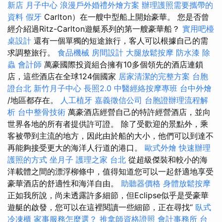
新店
月子中心
浪漫戶外婚禮外燴方案
辦理護照需要攜帶的
資料
假牙
Carlton）在一艘中型船上開始豪華。 您是否曾
經介紹過Ritz-Carlton遊艇系列的第一艘豪華船？
實用吧檯
桌設計
還有一個單獨的短途旅行，客人可以根據自己的需
求調整旅行。
食品機械
房間設計
大腿放鬆按摩
防水漆
除
蟲
會計師
萬豪國際投資組合擁有10多個領先的酒店連鎖
店，這些酒店在全球124個國家
居家清潔的完整方案
台胞
證台北
新竹月子中心
長照2.0
中醫經絡按摩專班
台中外燴
/地區都存在。
人工植牙
嘉義徵信公司
台胞證辦理流程解
析
台中整骨技術
萬豪酒店經營自己的特許經營酒店，並向
世界各地的所有者提供許可證。 除了受歡迎的景點外，乘
客被帶到主流的地方，因此由於船的大小，他們可以到達不
再能夠接受更大的海洋人行道的港口。
歐式外燴
快速辦理
護照的方式
坐月子
護理之家 台北
從超級傑裝和較小的海
洋載體之間的漂浮柳條中，值得知道您可以一起舒適地享受
豪華酒店的舒適性和海洋自由。
助聽器價格
身體放鬆按摩
正如我所說，尚未透露許多細節，但Eclipse似乎是受豪華
遊艇的啟發，您可以在這裡閱讀一些細節，正在尋找“
臥式
冷凍櫃
家事服務怎麼選？
推拿師資格證照
會計事務所
台