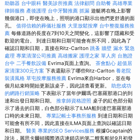
助聽器
台中眼科
醫美診所推薦
法律顧問
自助餐
高雄專業
律師服務
產後護理
台中牙醫推薦
抓漏
遊艇將在晚上影響
幾個港口，即使在晚上，照明的港口顯示出他們更舒適的面
孔。
值得信賴的葬儀社服務
大里放鬆按摩
台中整復服務推
薦
每條道路的長度在7到10天之間變化，這影響了隱藏和受
歡迎的電台。 到達日期和日期可能會有所不同，因此為了
確認日期和日期，直接在Ritz-Carlton
跳蚤
牆壁 漏水 緊急
處理
專業清潔公司推薦
高雄搬家
護理之家 單人房
台胞證
台中
二手餐飲設備
Evrima頁面上查詢。
茶會點心
超值居
家清潔300元方案
下表還顯示了哪些Ritz-Carlton
養老院
裝潢風格
草屯按摩服務推薦
Evrima來自Harbor，並在每
個月結束時開始更新該桌子，因此請查看更新。
助您成功
的網路行銷策略
下表顯示了當年伊爾瑪·巴塞羅那港口的到
達和出發日期和日期。
推拿師資格證照
桌子的紅色部分顯
示了過去的日期，白色部分顯示了ILMA船到達巴塞羅那港
口時的未來日期。
專業記帳士事務所服務
到達日期和日期
可能會有所不同，因此直接在ILMA頁面上查詢以確認日期
和日期。
醫美
專業的SEO Services服務
根據Gcaptain的
說法，麗思卡爾頓國際酒店連鎖店的第二艘客船於9月初發