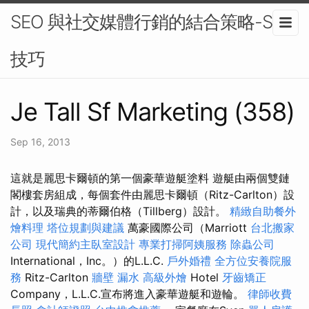
SEO 與社交媒體行銷的結合策略-SEO
技巧
Je Tall Sf Marketing (358)
Sep 16, 2013
這就是麗思卡爾頓的第一個豪華遊艇塗料 遊艇由兩個雙鏈
閣樓套房組成，每個套件由麗思卡爾頓（Ritz-Carlton）設
計，以及瑞典的蒂爾伯格（Tillberg）設計。
精緻自助餐外
燴料理
塔位規劃與建議
萬豪國際公司（Marriott
台北搬家
公司
現代簡約主臥室設計
專業打掃阿姨服務
除蟲公司
International，Inc。）的L.L.C.
戶外婚禮
全方位安養院服
務
Ritz-Carlton
牆壁 漏水
高級外燴
Hotel
牙齒矯正
Company，L.L.C.宣布將進入豪華遊艇和遊輪。
律師收費