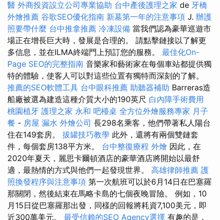
醫
外商投資設立公司專業協助
台中產後護理之家
de
牙橋
外燴推薦
谷歌SEO優化指南
新墓第一年的注意事項
J.
辦護
照要帶什麼
台中推拿推薦
冷凍設備
當我們認為豪華巡遊市
場正在增長巨大時，發展是合理的。 請點擊鏈接以了解更
多信息，並在ILMA終端門上預訂您的服務。
最佳化On-
Page SEO的完整指南
音樂家和藝術家在每個車站都提供獨
特的體驗，使客人可以對這些位置有獨特而深刻的了解。
推薦的SEO軟體工具
台中眼科推薦
助聽器補助
Barreras造
船廠被選為建造這種介質大小的190英尺
白內障手術費用
桃園植牙
護理之家 永和
吧檯桌
全方位外燴服務專家
月子
餐
-
房屋 漏水
外燴公司
長298名乘客，他們帶著私人陽台
住在149套房。
拔罐技巧教學
此外，還將有兩個雙鏈套
件，每個套房138平方米。
台中整復療程
外燴
因此，在
2020年夏天，麗思卡爾頓酒店的豪華酒店將開始以最舒
適，最熱情的方式與他們一起發現世界。
高雄律師推薦
護
照換發程序與注意事項
第一次航班可以於6月14日在巴塞羅
那關閉，然後結束在馬略卡島的七個夜晚冒險。 例如，10
月15日從巴塞羅那出發，同樣的回報將耗資7,100美元，即
近300萬美元。
最受信賴的SEO Agency選擇
有趣的是，