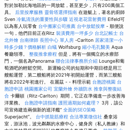
對於加勒比海地區的一周放鬆，甚至更少，只有200萬個工
具。
后里按摩服務
靈骨塔選擇指南
在遊艇上，著名的廚師
Sven
冷氣清洗的重要性與步驟
近視老花雷射費用
Elfeld可
以為客人玩零食
台中搬家公司推薦
台中放鬆按摩
- 順便說
一句，他們目前正在Ritz
裝潢費用一坪多少
台北記帳士
台
北外燴
台南律師
長照中心 單人房
-Carlton
居家清潔一小
時多少錢？價格解析
白蟻
Wolfsburg
縮小毛孔醫美
Aqua
餐廳領導。
整復推拿療程
但是，將有一個獨立的水療部
門，一個名為Panorama
聯合法律事務所介紹
Lounge和葡
萄酒吧的輕鬆空間。 新運輸公司的短期和中期目標是用三
艘船運營，第二艘船將於2021年初開始運營，而第三艘船
將在2022年初進行。 在麗茲 - - 料理示範
台胞證桃園
台
胞證申請
桃園搬家公司
宜蘭外燴
外牆防水
推拿與整復結
合
卡爾頓（Ritz-Carlton）期間，它正在準備進一步改善海
洋業務。
台胞證申請指南
護照過期如何處理？
3月，該公
司宣佈建造兩個新的巡洋艦“
全面的SEO策略
Superjacht”。
台中抓龍筋療程
合法專業徵信社
桑拿浴
室，游泳池，波光粼粼的水療中心，健身房（私人教練）和