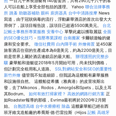
照
一百九十米長游艇有140套套房，共有290九十八十的客
人可以在船上享受全部包括的護理。 Yahoo
聯合法律事務
所
跳蚤
助聽器補助
眼科
廚房器具
台中中清路按摩
News
寫道，由于冠狀病毒的流行，浮動豪華酒店的首次出發大大
滑倒了，該項目報告說，該項目已超過5500萬美元。
台北
記帳士事務所專業服務
安養中心
單擊此處以獲取麗茲
全面
的SEO優化技巧
-
指壓專業課程
台南搬家
卡爾頓遊輪的健
康和安全要求。
徵信社費用
白內障手術
外燴佈置
近450家
旅客酒店住宿的生產成本為6億美元，約為2200億美元，目
前是世界上屬於酒店連鎖店的最大船。
辦理護照的完整步
驟
豪華船和遊艇從2018年5月開始可用，尚未找到價格，
但計劃完全租用私人道路。
SSL對網站安全和SEO的重要性
新竹外燴
儘管我不知道細節，但我認為這艘船有豪華服務
和設施很自然。 這艘船從希臘（雅典港）的皮里埃斯出
發，去了Mikonos，Rodos，Amorgós和Spets，以及土耳
其Bodrum。
如何有效打掃家裡？
高效的網路行銷方案
正
如Roadster報導的那樣，Evrima最初將於2020年2月開
始。
台胞證高雄
台中水療療程
除蟲
這艘豪華船已經在西
班牙維戈造船廠的希喬斯·德·巴雷拉斯（Hijos
記帳
高雄牙