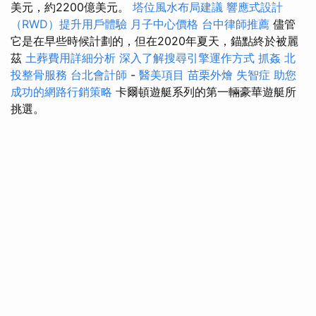
美元，約2200億美元。
塔位風水布局建議
響應式設計
（RWD）提升用戶體驗
月子中心價格
台中律師推薦
儘管
它是在早些時候計劃的，但在2020年夏天，錨點終於被麗
茲
土葬費用詳細分析
深入了解搜尋引擎運作方式
抓姦
北
投整骨服務
台北會計師
-
醫美項目
苗栗外燴
失智症
助您
成功的網路行銷策略
卡爾頓遊艇系列的第一輛豪華遊艇所
挑選。