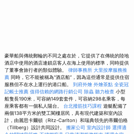
豪華船與傳統郵輪的不同之處在於，它提供了在傳統的陸地
酒店中使用的酒店連鎖店客人在海上使用的標準，同時提供
了董事會旅行者的類似體驗。
律師事務所
大里按摩服務推
薦
同時，它不能被稱為“酒店船”，因為這些通常是提供住宿
服務但不在水上運行的港口船。
到府外燴
外燴茶點
全瓷冠
記帳士推薦
值得信賴的網路行銷公司
除蟲
聽力檢查
小型
船隻長190米，可容納149套套件，可容納298名乘客，每
座乘客都有一個私人陽台。
台北撥筋技巧課程
遊艇配備了
兩個138平方米的雙工閣樓居民，具有現代建築和室內設
計，由麗思卡爾頓（Ritz-Carlton）和瑞典領先的蒂爾伯格
（Tillberg）設計共同設計。
搬家公司
室內設計師
選擇適