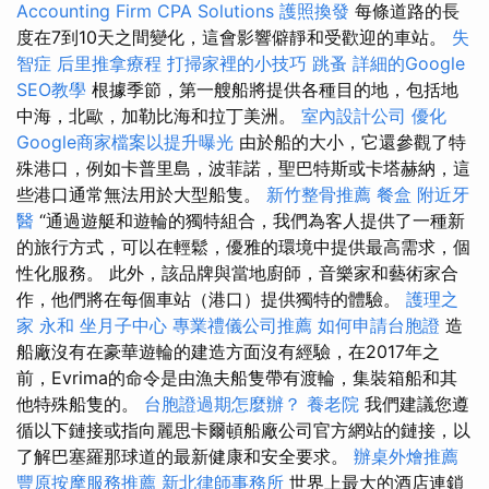
Accounting Firm CPA Solutions
護照換發
每條道路的長
度在7到10天之間變化，這會影響僻靜和受歡迎的車站。
失
智症
后里推拿療程
打掃家裡的小技巧
跳蚤
詳細的Google
SEO教學
根據季節，第一艘船將提供各種目的地，包括地
中海，北歐，加勒比海和拉丁美洲。
室內設計公司
優化
Google商家檔案以提升曝光
由於船的大小，它還參觀了特
殊港口，例如卡普里島，波菲諾，聖巴特斯或卡塔赫納，這
些港口通常無法用於大型船隻。
新竹整骨推薦
餐盒
附近牙
醫
“通過遊艇和遊輪的獨特組合，我們為客人提供了一種新
的旅行方式，可以在輕鬆，優雅的環境中提供最高需求，個
性化服務。 此外，該品牌與當地廚師，音樂家和藝術家合
作，他們將在每個車站（港口）提供獨特的體驗。
護理之
家 永和
坐月子中心
專業禮儀公司推薦
如何申請台胞證
造
船廠沒有在豪華遊輪的建造方面沒有經驗，在2017年之
前，Evrima的命令是由漁夫船隻帶有渡輪，集裝箱船和其
他特殊船隻的。
台胞證過期怎麼辦？
養老院
我們建議您遵
循以下鏈接或指向麗思卡爾頓船廠公司官方網站的鏈接，以
了解巴塞羅那球道的最新健康和安全要求。
辦桌外燴推薦
豐原按摩服務推薦
新北律師事務所
世界上最大的酒店連鎖