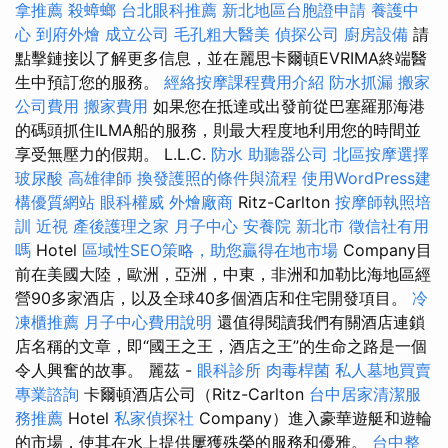
拿推薦
殺蟑螂
台北眼科推薦
新北地區台胞證申請
養護中
心
到府外燴
成立公司
毛孔粗大醫美
偵探公司
廚房設備
請
點擊鏈接以了解更多信息，並在麗思卡爾頓EVRIMA終端醫
生中預訂您的服務。
經絡按摩課程費用介紹
防水抓漏
搬家
公司費用
搬家費用
如果您在抵達或出發前從巴塞羅那海港
的碼頭抓住ILMA船的服務，則最大程度地利用您的時間並
享受無壓力的假期。 L.L.C.
防水
助聽器公司
北區按摩選擇
玻尿酸
高雄律師
換發護照的條件與流程
使用WordPress建
構優質網站
眼科權威
外燴廠商
Ritz-Carlton
按摩師執照培
訓
近視
產後護理之家 月子中心
安養院 新北市
徵信社有用
嗎
Hotel
區域性SEO策略，助您贏得在地市場
Company目
前在美國大陸，歐洲，亞洲，中東，非洲和加勒比海地區經
營90多家酒店，以及全球40多個酒店和住宅開發項目。
冷
凍櫃推薦
月子中心費用說明
還值得閱讀我們有關酒店連鎖
店名稱的文章，即“國王之王，酒店之王”的生命之路是一個
令人興奮的故事。 麗茲 -
眼科診所
肉毒桿菌
私人墓地買賣
專業諮詢
卡爾頓酒店公司（Ritz-Carlton
台中居家清潔服
務推薦
Hotel
私家偵探社
Company）進入豪華遊艇和遊輪
的市場，使其在水上提供屢獲殊榮的服務和優雅。
台中整