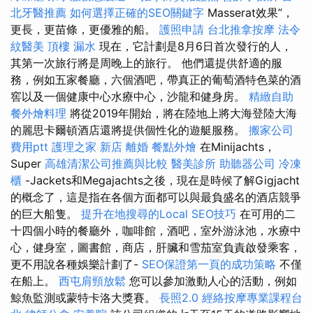
北牙醫推薦
如何選擇正確的SEO關鍵字
Masserat效果”，
更長，更苗條，更優雅的船。
護照申請
台北推拿按摩
法令
紋醫美
頂樓 漏水
現在，它計劃是8月6日首次發行的人，
其第一次旅行將是周晚上的旅行。 他們還提供舒適的服
務，例如五家餐廳，六個酒吧，帶真正的葡萄酒特色菜的酒
窖以及一個健康中心水療中心，沙龍和健身房。
精緻自助
餐外燴料理
將從2019年開始，將在陸地上將大海登陸大海
的麗思卡爾頓酒店還將提供個性化的遊艇服務。
搬家公司
費用ptt
護理之家 新店
離婚
餐點外燴
在Minijachts，
Super
高雄清潔公司推薦與比較
醫美診所
助聽器公司
冷凍
櫃
-Jackets和Megajachts之後，現在是時候了解Gigjacht
的概念了，這是指在各個方面都可以與最負盛名的酒店競爭
的巨大船隻。
提升在地搜尋的Local SEO技巧
在可用的二
十四個小時的餐廳外，咖啡館，酒吧，室外游泳池，水療中
心，健身室，圖書館，商店，肝臟和雪茄室負責啟發乘客，
更不用說各種娛樂計劃了-
SEO保證第一頁的成功策略
不僅
在船上。
西屯肩頸放鬆
您可以參加激動人心的活動，例如
鯨魚監測或蒙特卡洛大獎賽。
長照2.0
經絡按摩專業課程台