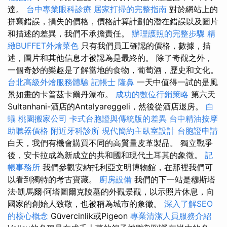
達。
台中專業眼科診療
居家打掃的完整指南
對於網站上的
拼寫錯誤，損失的價格，價格計算計劃的潛在錯誤以及圖片
和描述的差異，我們不承擔責任。
辦理護照的完整步驟
精
緻BUFFET外燴菜色
只有我們員工確認的價格，數據，描
述，圖片和其他信息才被認為是最終的。 除了奇觀之外，
一個奇妙的樂趣是了解當地的食物，葡萄酒，歷史和文化。
台北高級外燴服務體驗
記帳士
隆鼻
一天中值得一試的是風
景如畫的卡普茲卡爾丹瀑布。
成功的數位行銷策略
第六天
Sultanhani-酒店的Antalyareggeli，然後從酒店退房。
白
蟻
桃園搬家公司
卡式台胞證與傳統版的差異
台中精油按摩
助聽器價格
附近牙科診所
現代簡約主臥室設計
台胞證申請
白天，我們有機會購買不同的高質量皮革製品。 獨立戰爭
後，安卡拉成為新成立的共和國和現代土耳其的象徵。
記
帳事務所
我們參觀安納托利亞文明博物館，在那裡我們可
以看到獨特的考古寶藏。
廚房設備
我們的下一站是穆斯塔
法·凱馬爾·阿塔圖爾克陵墓的外觀景觀，以示照片休息，向
國家的創始人致敬，也被稱為城市的象徵。
深入了解SEO
的核心概念
Güvercinlik或Pigeon
專業清潔人員服務介紹