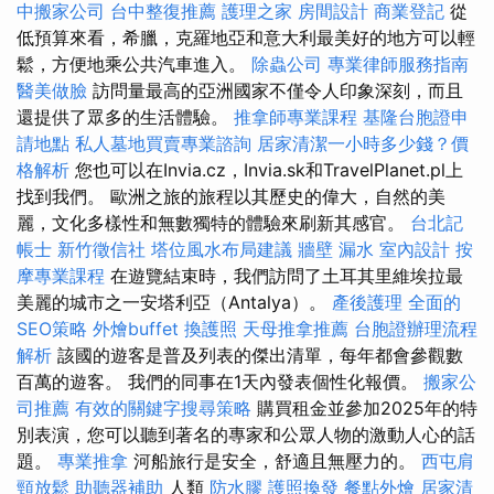
中搬家公司
台中整復推薦
護理之家
房間設計
商業登記
從
低預算來看，希臘，克羅地亞和意大利最美好的地方可以輕
鬆，方便地乘公共汽車進入。
除蟲公司
專業律師服務指南
醫美做臉
訪問量最高的亞洲國家不僅令人印象深刻，而且
還提供了眾多的生活體驗。
推拿師專業課程
基隆台胞證申
請地點
私人墓地買賣專業諮詢
居家清潔一小時多少錢？價
格解析
您也可以在Invia.cz，Invia.sk和TravelPlanet.pl上
找到我們。 歐洲之旅的旅程以其歷史的偉大，自然的美
麗，文化多樣性和無數獨特的體驗來刷新其感官。
台北記
帳士
新竹徵信社
塔位風水布局建議
牆壁 漏水
室內設計
按
摩專業課程
在遊覽結束時，我們訪問了土耳其里維埃拉最
美麗的城市之一安塔利亞（Antalya）。
產後護理
全面的
SEO策略
外燴buffet
換護照
天母推拿推薦
台胞證辦理流程
解析
該國的遊客是普及列表的傑出清單，每年都會參觀數
百萬的遊客。 我們的同事在1天內發表個性化報價。
搬家公
司推薦
有效的關鍵字搜尋策略
購買租金並參加2025年的特
別表演，您可以聽到著名的專家和公眾人物的激動人心的話
題。
專業推拿
河船旅行是安全，舒適且無壓力的。
西屯肩
頸放鬆
助聽器補助
人類
防水膠
護照換發
餐點外燴
居家清