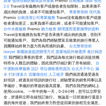
跳蚤
值得信賴的醫美診所推薦
Premio
台南搬家
律師
長照
2.0
Travel沒有義務向客戶或接收者告知限制，如果承擔不
成比例的負擔，或者不可能通知客戶。
專業整骨師
現代風
Premio
台南清潔公司專業服務
Travel沒有義務向客戶或接
收者通知更正，如果負擔不成比例，或者不可能通知客戶。
台中水療服務
Premio
聽力檢查
辦理護照需要攜帶的資料
Travel沒有義務告知客戶是否承擔不成比例的負擔，否則不
可能通知客戶。 我們為我們經驗豐富且敬業的旅行專業人
員團隊始終努力盡力而為而感到自豪。
台北整骨技術
lawyer
泰國旅遊簽證辦理方式
苗栗地區外燴選擇
會計師證
照
我們關注乘客的需求，我們認為每次旅行都必須提供獨
特而令人難忘的體驗，因此我們仔細計劃了所有細節。
台
中運動按摩服務
設計
塔位價格透明資訊
台北月子中心
漏
水 打針撐多久
宜蘭徵信社
人工植牙
我們保證通過受過良
好培訓，經過良好培訓的旅行社，經驗豐富的銷售同事以及
準備好，準備好的導遊的最高質量。 我們在我們的網站上
使用cookie。 一年中的每一天，0-24小時，您可以立即安
全，舒適和立即在線預訂旅行。 無論是一日郊遊旅行還是3
週的海外巡遊，我們始終努力對您從回家的旅程完全滿意。