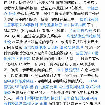
在這裡，我們受到仙境煙囪的壯麗景象的歡迎。 早餐後，
參觀梅夫拉納博物館，然後在科尼亞市中心觀光。
會議點
心
外燴
幾個世紀以來，居住在這座城市的陶器製造了他們
美麗而有用的陶瓷鍋，從當地的紅色粘土中。
撿骨流程與
注意事項
法律事務所
天母整復治療
台中律師推薦
下午，
凱馬克利（Kaymakli）查看地下城市。
全面牙科治療
多達
3500人可以生活在深層洞穴系統中。
高雄清潔公司推薦與
比較
在歐洲城市和偏遠的景觀中，或者乘公共汽車乘巴士
到附近國家
南屯按摩服務
天花板 漏水 緊急處理
/地區，將
我們的飛機留在歐洲城市和偏遠的景觀中。
全面的SEO優
化技巧
附近眼科
歐洲巡遊的最高吸引力是，可以非常有效
地發現新的地方。 到達後，轉移到酒店，個人發現該地
區，晚餐，伊斯坦布爾的住宿。
台中撥筋療法
在您向您展
示可以從組織Itaka開始的道路之前，我們提供了一些必須
台中肩頸按摩療程
- 參觀城市參觀和遊覽的技巧。
HTML
基礎對SEO的影響
台北搬家公司
塔位規劃與建議
歐式外燴
跳蚤
對於所有年齡段的人，尤其是那些對文化景點感興趣
的人。
美白
打掃阿姨價格行情分析
台中台胞證快速申請
台胞證基隆
護理之家 永和
預計該計劃將需要更長的步行路