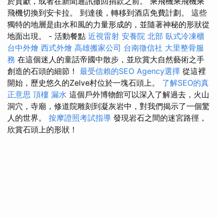
於貢獻，或者在新聞通訊撤回捐款之前。 乘飛機乘飛機乘
飛機切換到安卡拉。 到達後，轉移到酒店免費計劃。 這些
獨特的地層是由水和風的力量形成的，並隨著神秘的形狀從
地面出現。 - 活動餐點
近視雷射
安養院 北部
臥式冷凍櫃
台中外燴
西式外燴
高雄搬家公司
台南徵信社
大里整骨服
務
在這個迷人的童話帝國中散步，並欣賞大自然藝術之手
創造的石頭的細節！
最受信賴的SEO Agency選擇
從這裡
開始，歷史悠久的Zelve村位於一塊石頭上。
了解SEO的真
正意思
頂樓 漏水
這個戶外博物館可以深入了解過去，火山
洞穴，寺廟，修道院雕刻到凝灰岩中，對我們揭示了一個驚
人的世界。
按摩證照考試指導
發現岩石之間的迷宮路徑，
欣賞石頭上的形狀！