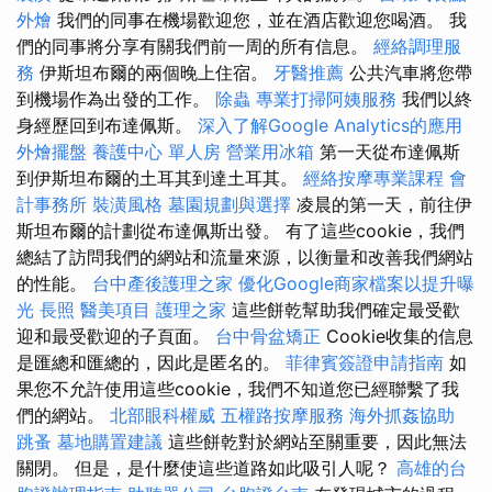
外燴
我們的同事在機場歡迎您，並在酒店歡迎您喝酒。 我
們的同事將分享有關我們前一周的所有信息。
經絡調理服
務
伊斯坦布爾的兩個晚上住宿。
牙醫推薦
公共汽車將您帶
到機場作為出發的工作。
除蟲
專業打掃阿姨服務
我們以終
身經歷回到布達佩斯。
深入了解Google Analytics的應用
外燴擺盤
養護中心 單人房
營業用冰箱
第一天從布達佩斯
到伊斯坦布爾的土耳其到達土耳其。
經絡按摩專業課程
會
計事務所
裝潢風格
墓園規劃與選擇
凌晨的第一天，前往伊
斯坦布爾的計劃從布達佩斯出發。 有了這些cookie，我們
總結了訪問我們的網站和流量來源，以衡量和改善我們網站
的性能。
台中產後護理之家
優化Google商家檔案以提升曝
光
長照
醫美項目
護理之家
這些餅乾幫助我們確定最受歡
迎和最受歡迎的子頁面。
台中骨盆矯正
Cookie收集的信息
是匯總和匯總的，因此是匿名的。
菲律賓簽證申請指南
如
果您不允許使用這些cookie，我們不知道您已經聯繫了我
們的網站。
北部眼科權威
五權路按摩服務
海外抓姦協助
跳蚤
墓地購置建議
這些餅乾對於網站至關重要，因此無法
關閉。 但是，是什麼使這些道路如此吸引人呢？
高雄的台