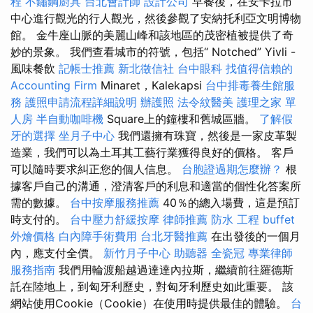
程
不鏽鋼廚具
台北會計師
設計公司
早餐後，在安卡拉市
中心進行觀光的行人觀光，然後參觀了安納托利亞文明博物
館。 金牛座山脈的美麗山峰和該地區的茂密植被提供了奇
妙的景象。 我們查看城市的符號，包括“ Notched” Yivli -
風味餐飲
記帳士推薦
新北徵信社
台中眼科
找值得信賴的
Accounting Firm
Minaret，Kalekapsi
台中排毒養生館服
務
護照申請流程詳細說明
辦護照
法令紋醫美
護理之家 單
人房
半自動咖啡機
Square上的鐘樓和舊城區牆。
了解假
牙的選擇
坐月子中心
我們還擁有珠寶，然後是一家皮革製
造業，我們可以為土耳其工藝行業獲得良好的價格。 客戶
可以隨時要求糾正您的個人信息。
台胞證過期怎麼辦？
根
據客戶自己的溝通，澄清客戶的利息和適當的個性化答案所
需的數據。
台中按摩服務推薦
40％的總入場費，這是預訂
時支付的。
台中壓力舒緩按摩
律師推薦
防水 工程
buffet
外燴價格
白內障手術費用
台北牙醫推薦
在出發後的一個月
內，應支付全價。
新竹月子中心
助聽器
全瓷冠
專業律師
服務指南
我們用輪渡船越過達達內拉斯，繼續前往羅德斯
託在陸地上，到匈牙利歷史，對匈牙利歷史如此重要。 該
網站使用Cookie（Cookie）在使用時提供最佳的體驗。
台