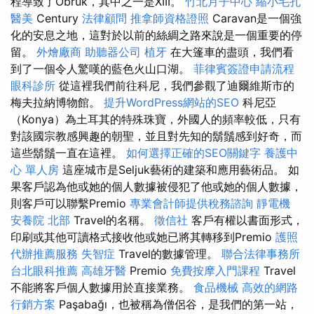
程導致了Obruk，其中之一是XIII。
竹北月子中心
縮小毛孔
醫美
Century
法律顧問
推拿師資格證照
Caravan是一個強
化的安息之地，這對於以前的絲綢之路來說是一個重要的停
留。
外燴廠商
助聽器公司
植牙
在大篷車的盡頭，我們看
到了一個令人驚嘆的藍色火山口湖。
菲律賓簽證申請流程
眼科診所
從這裡我們前往科尼，我們參觀了迪爾維斯市的
梅夫拉納博物館。
提升WordPress網站的SEO
科尼亞
（Konya）為土耳其的特殊珠寶，外國人的頻率較低，只有
對該國宗教感興趣的朝聖，並且對先知的鬍鬚感到好奇，而
這些鬍鬚一直在這裡。
如何選擇正確的SEO關鍵字
養護中
心 單人房
這座城市是Seljuk藝術的建築和應用藝術品。 如
果客戶認為他或她的個人數據被侵犯了他或她的個人數據，
則客戶可以聯繫Premio
專業會計師提供稅務諮詢
靜電機
安養院 北部
Travel的名稱。
徵信社
客戶有權以書面形式，
印刷或其他可讀格式接收他或她已將其轉移到Premio
護照
代辦推薦服務
失智症
Travel的數據管理。
聯合法律事務所
台北眼科推薦
高雄牙醫
Premio
免費按摩入門課程
Travel
不能將客戶個人數據用於直接業務。
食品機械
高效的網路
行銷方案
Paşabağı，也被稱為僧侶谷，是我們的第一站，