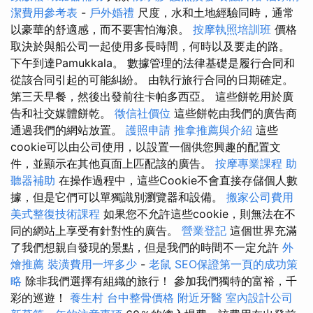
潔費用參考表
-
戶外婚禮
尺度，水和土地經驗同時，通常
以豪華的舒適感，而不要害怕海浪。
按摩執照培訓班
價格
取決於與船公司一起使用多長時間，何時以及要走的路。
下午到達Pamukkala。 數據管理的法律基礎是履行合同和
從該合同引起的可能糾紛。 由執行旅行合同的日期確定。
第三天早餐，然後出發前往卡帕多西亞。 這些餅乾用於廣
告和社交媒體餅乾。
徵信社價位
這些餅乾由我們的廣告商
通過我們的網站放置。
護照申請
推拿推薦與介紹
這些
cookie可以由公司使用，以設置一個供您興趣的配置文
件，並顯示在其他頁面上匹配該的廣告。
按摩專業課程
助
聽器補助
在操作過程中，這些Cookie不會直接存儲個人數
據，但是它們可以單獨識別瀏覽器和設備。
搬家公司費用
美式整復技術課程
如果您不允許這些cookie，則無法在不
同的網站上享受有針對性的廣告。
營業登記
這個世界充滿
了我們想親自發現的景點，但是我們的時間不一定允許
外
燴推薦
裝潢費用一坪多少
-
老鼠
SEO保證第一頁的成功策
略
除非我們選擇有組織的旅行！ 參加我們獨特的富裕，千
彩的巡遊！
養生村
台中整骨價格
附近牙醫
室內設計公司