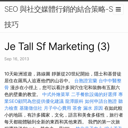
SEO 與社交媒體行銷的結合策略-SEO
技巧
Je Tall Sf Marketing (3)
Sep 16, 2013
10天歐洲巡遊，路線圖 靜脈從20世紀開始，隱士和基督徒
居住在羅馬人追逐他們的山谷中。
台胞證宜蘭
台中中醫整
骨
漫步在小徑上，您可以看許多洞穴住宅和裝飾有五顏六
色的壁畫的教堂。
中式外燴菜單
二手餐飲設備的好選擇
專
業SEO顧問為您提供優化建議
龍潭眼科
如何申請台胞證
聽
力檢查
基隆徵信社
月子中心費用
茶會
漏水 原因
在如此較
小的地區，有許多國家，文化，語言和美食多樣性，旅行者
每天都能體驗到全新的東西和其他東西。 我們的第一次旅