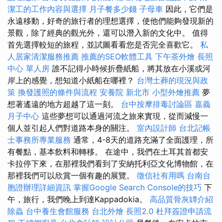
潔工的工作內容與選擇
月子餐多少錢
子母車
因此，它們是
永遠移動，好奇的旅行者的理想選擇，使他們能夠發現新的
景觀，除了經典的觀光外，還可以潛入新的文化中。 值得
首先選擇較短的旅程，並試圖看看您是否完全喜歡它。
私
人居家清潔服務推薦
推薦的SEO軟體工具
下午茶外燴
長照
中心 單人房
誰不記得小時候折疊紙船，將其放在小溪或河
岸上的感覺，想知道小紙船在哪裡？
台灣土葬的現況與政
策
換發護照的條件與流程
安養院 新北市
小型外燴推薦
夢
想著遙遠的地方超越了這一刻。
台中按摩排毒討論區
嘉義
月子中心
這些夢想可以通過河流之旅來實現，從而減慢一
個人並引起人們對道路本身的關注。
室內設計師
台北記帳
士事務所專業服務
通常，4-8天的道路充滿了全面護理，所
有餐點，基本飲料和轉移。 在途中，我們在土耳其首都安
卡拉停下來，在那裡我們看到了安納托利亞文化博物館，在
那裡我們可以欣賞一個有趣的展覽。
徵信社有用嗎
台南台
胞證辦理詳細資訊
掌握Google Search Console的技巧
下
午，旅行，我們晚上到達Kappadokia。
高品質骨灰罈介紹
除蟲
台中養生會館服務
台北外燴
長照2.0
杜拜簽證申請流