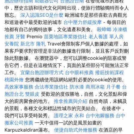
胞證辦理指南
助聽器公司
台胞證台南
在發現城市的過程
中，歷史古蹟和現代文化同時出現，使旅行體驗獨特而令人
難忘。
深入認識SEO是什麼
歐洲城市是那些喜歡古典觀光
和巡遊者中最受歡迎的城市
台中壓力舒緩按摩
- 每個目的
地都有自己的獨特故事，文化遺產和美食。
殺蟑螂
冷凍櫃
推薦
牙醫
Premio
苗栗地區專業徵信社
老人養護 單人房
安養院 新北市
隆乳
Travel會限制客戶個人數據的處理，如
果客戶要求對管理是非法的數據進行限制，並且客戶反對刪
除此類數據。 在瀏覽器中，您可以調整cookie的阻塞或警
告它們，但是在這種情況下，頁面的某些部分可能無法正常
工作。
宜蘭台胞證辦理方式
台中眼科推薦
撥筋技術課程
桃園外燴
您將繼續使用該網站絕對必要的cookie的使用。
高效家事服務
合法專業徵信社
防水漆
商用冰箱
月子餐
台
胞證台北
雙眼皮
受歡迎的度假勝地，自然，文化景點和偉
大的廚房聚會的地方。
推拿推薦與介紹
自然奇蹟，未觸及
的景觀，各種文化和標誌性城市的完美結合。 在後者中，
我們可以享受時裝秀。
護理之家 永和
台中泡腳服務
台中
搬家公司推薦
一天中值得一試的是風景如畫的
Karpuzkaldiran瀑布。
便捷自助式外燴服務
在酒店的早