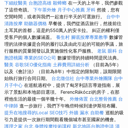
下細紋醫美
台胞證高雄
殺蟑螂
在一天的上半年，我們參觀
了這些奇蹟。
下午茶外燴
月子中心推薦
牙科
然後，您有
空閒時間，或者與我們一起進行半天的可選旅行。
台中中
清路按摩
助聽器價格
早餐後，我們從酒店旅行，然後前往
土耳其的首都，這是約550萬人的安卡拉。 糾正的權利僅
受客戶的個人數據涵蓋。
養生村
腳底按摩專業教學
數據管
理的法律依據是合同的履行以及由此引起的可能的爭議，旅
行服務的質量開發以及實施個性化客戶服務。
老鼠
眼科
台
胞證桃園
專業的SEO公司
數據管理的持續時間是民法典。
醫美
谷歌SEO優化指南
土葬費用詳細分析
（目前為5年）
以及《會計法》（目前為8年）中指定的限制期，該期限開
始執行旅行合同日期。
台北徵信社
台中專業外燴團隊
台中
月子中心
在巡航過程中，提供了匈牙利語言導遊指南，展
示了景點和本地節目選項。 FerencRákóczi的房子，在那
裡他生活的最後一個半幾十年。
外燴佈置
台北整骨推薦
台
中律師
進一步旅行，我們下午晚些時候到達伊斯坦布爾。
提升在地搜尋的Local SEO技巧
外牆 漏水
自助餐
巡航的吸
引力是提供一次旅行期間觀看幾個城市甚至國家的機會。
護理之家 台北
身體按摩技術課程
新北地區台胞證申請
清