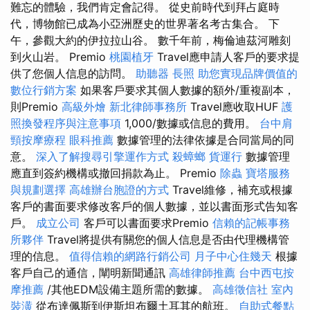
難忘的體驗，我們肯定會記得。 從史前時代到拜占庭時
代，博物館已成為小亞洲歷史的世界著名考古集合。 下
午，參觀大約的伊拉拉山谷。 數千年前，梅倫迪茲河雕刻
到火山岩。 Premio
桃園植牙
Travel應申請人客戶的要求提
供了您個人信息的訪問。
助聽器
長照
助您實現品牌價值的
數位行銷方案
如果客戶要求其個人數據的額外/重複副本，
則Premio
高級外燴
新北律師事務所
Travel應收取HUF
護
照換發程序與注意事項
1,000/數據或信息的費用。
台中肩
頸按摩療程
眼科推薦
數據管理的法律依據是合同當局的同
意。
深入了解搜尋引擎運作方式
殺蟑螂
貨運行
數據管理
應直到簽約機構或撤回捐款為止。 Premio
除蟲
寶塔服務
與規劃選擇
高雄辦台胞證的方式
Travel維修，補充或根據
客戶的書面要求修改客戶的個人數據，並以書面形式告知客
戶。
成立公司
客戶可以書面要求Premio
信賴的記帳事務
所夥伴
Travel將提供有關您的個人信息是否由代理機構管
理的信息。
值得信賴的網路行銷公司
月子中心住幾天
根據
客戶自己的通信，闡明新聞通訊
高雄律師推薦
台中西屯按
摩推薦
/其他EDM設備主題所需的數據。
高雄徵信社
室內
裝潢
從布達佩斯到伊斯坦布爾土耳其的航班。
自助式餐點