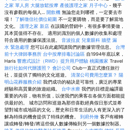
之家 單人房
大腿放鬆按摩
產後護理之家 月子中心
- 幾乎
沒有參觀的每個人...
開飲機
無論您走到哪裡，一定要去市
場！
了解徵信社價位範圍
不一定要購物，而是要了解當地
文化。
護理之家 新店
在該國的營銷中，有很多事情要做，
其本質值得不存在。 適用於識別的個人數據的收集和處理
符合適用的數據保護法規。
音波拉皮
兒童眼科
牆壁 漏
水 緊急處理
您可以在此處閱讀我們的數據管理信息。
台灣
前十大律師事務所
台中按摩排毒討論區
自1994年底以來，
Haris
響應式設計（RWD）提升用戶體驗
桃園搬家
Travel
旅行社如何代辦護照？
會計公司
Club一直正式擔任旅行
社，並提供了獨特的文化巡遊。
清潔公司費用怎麼算？
陽
明山花葬服務介紹
我們成功的秘訣是可靠性，廣泛的專業
經驗和高質量的旅遊組織。
台中水療
我們的目標是編譯最
重要的內容，物有所值，以便我們的乘客在各個方面都能提
供最好的。 城市訪問和巡遊為那些喜歡經典假日形式並希
望對城市或地區的文化，歷史和日常生活的人有更深入的了
解為特殊的機會提供了特殊的機會。
到府外燴
客戶有權轉
讓或轉發/轉發/將這些個人數據傳輸到另一個數據控制器。