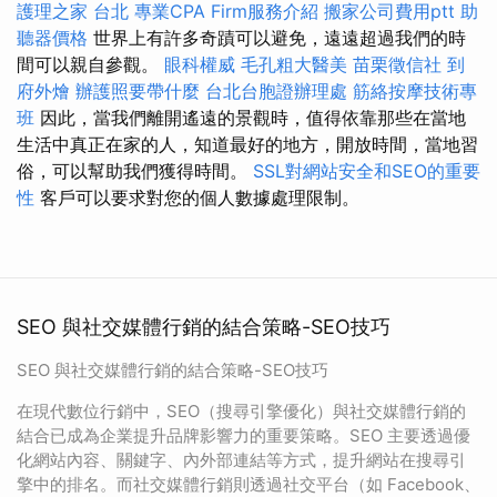
護理之家 台北
專業CPA Firm服務介紹
搬家公司費用ptt
助
聽器價格
世界上有許多奇蹟可以避免，遠遠超過我們的時
間可以親自參觀。
眼科權威
毛孔粗大醫美
苗栗徵信社
到
府外燴
辦護照要帶什麼
台北台胞證辦理處
筋絡按摩技術專
班
因此，當我們離開遙遠的景觀時，值得依靠那些在當地
生活中真正在家的人，知道最好的地方，開放時間，當地習
俗，可以幫助我們獲得時間。
SSL對網站安全和SEO的重要
性
客戶可以要求對您的個人數據處理限制。
SEO 與社交媒體行銷的結合策略-SEO技巧
SEO 與社交媒體行銷的結合策略-SEO技巧
在現代數位行銷中，SEO（搜尋引擎優化）與社交媒體行銷的
結合已成為企業提升品牌影響力的重要策略。SEO 主要透過優
化網站內容、關鍵字、內外部連結等方式，提升網站在搜尋引
擎中的排名。而社交媒體行銷則透過社交平台（如 Facebook、