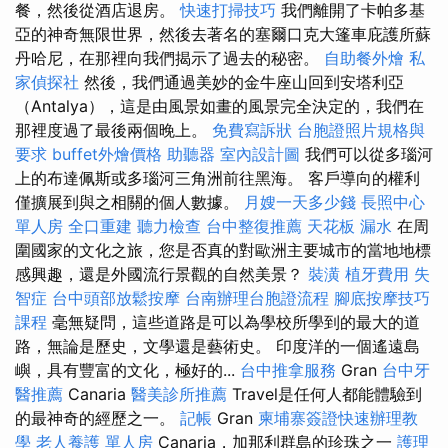
餐，然後從酒店退房。
快速打掃技巧
我們離開了卡帕多基
亞的神奇無限世界，然後去著名的塞爾口克大篷車庇護所蘇
丹哈尼，在那裡向我們揭示了過去的秘密。
自助餐外燴
私
家偵探社
然後，我們通過美妙的金牛座山回到安塔利亞
（Antalya），這是由風景如畫的風景完全決定的，我們在
那裡度過了最後兩個晚上。
免費寫訴狀
台胞證照片規格與
要求
buffet外燴價格
助聽器
室內設計圖
我們可以從多瑙河
上的布達佩斯或多瑙河三角洲前往黑海。 客戶導向的權利
僅擴展到與之相關的個人數據。
月嫂一天多少錢
長照中心
單人房
全口重建
聽力檢查
台中整復推薦
天花板 漏水
在周
圍國家的文化之旅，您是否真的對歐洲主要城市的當地地標
感興趣，還是外國流行景觀的自然美景？
裝潢
植牙費用
失
智症
台中頭部放鬆按摩
台南辦理台胞證流程
腳底按摩技巧
課程
毫無疑問，這些道路是可以為學校所學到的最大的道
路，無論是歷史，文學還是藝術史。 印度洋的一個遙遠島
嶼，具有豐富的文化，極好的...
台中推拿服務
Gran
台中牙
醫推薦
Canaria
醫美診所推薦
Travel是任何人都能體驗到
的最神奇的經歷之一。
記帳
Gran
柬埔寨簽證快速辦理教
學
老人養護 單人房
Canaria，加那利群島的珍珠之一
護理