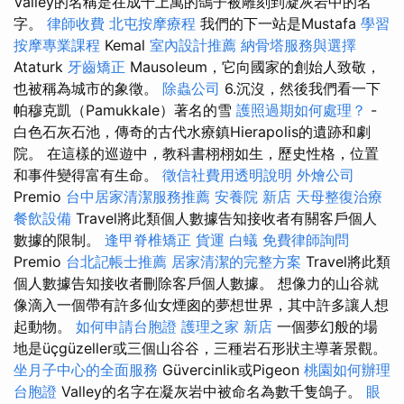
Valley的名稱是在成千上萬的鴿子被雕刻到凝灰岩中的名
字。
律師收費
北屯按摩療程
我們的下一站是Mustafa
學習
按摩專業課程
Kemal
室內設計推薦
納骨塔服務與選擇
Ataturk
牙齒矯正
Mausoleum，它向國家的創始人致敬，
也被稱為城市的象徵。
除蟲公司
6.沉沒，然後我們看一下
帕穆克凱（Pamukkale）著名的雪
護照過期如何處理？
-
白色石灰石池，傳奇的古代水療鎮Hierapolis的遺跡和劇
院。 在這樣的巡遊中，教科書栩栩如生，歷史性格，位置
和事件變得富有生命。
徵信社費用透明說明
外燴公司
Premio
台中居家清潔服務推薦
安養院 新店
天母整復治療
餐飲設備
Travel將此類個人數據告知接收者有關客戶個人
數據的限制。
逢甲脊椎矯正
貨運
白蟻
免費律師詢問
Premio
台北記帳士推薦
居家清潔的完整方案
Travel將此類
個人數據告知接收者刪除客戶個人數據。 想像力的山谷就
像滴入一個帶有許多仙女煙囪的夢想世界，其中許多讓人想
起動物。
如何申請台胞證
護理之家 新店
一個夢幻般的場
地是üçgüzeller或三個山谷谷，三種岩石形狀主導著景觀。
坐月子中心的全面服務
Güvercinlik或Pigeon
桃園如何辦理
台胞證
Valley的名字在凝灰岩中被命名為數千隻鴿子。
眼