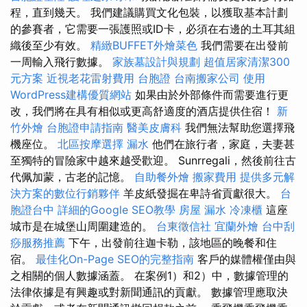
程，直到幾天。 我們建議購買文化包裝，以獲取基本計劃
的參賽者，它需要一張護照或ID卡，必須在右邊的土耳其組
織後至少有效。
精緻BUFFET外燴菜色
我們需要在出發前
一周輸入飛行數據。
家族墓設計與規劃
超值居家清潔300
元方案
近視老花雷射費用
台胞證
台南搬家公司
使用
WordPress建構優質網站
如果由於外部條件而需要進行更
改，我們將在具有相似或更高舒適度的酒店提供住宿！
新
竹外燴
台胞證申請指南
醫美皮膚科
我們無法幫助您選擇飛
機座位。
北區按摩選擇
漏水
他們在旅行者，家庭，夫妻甚
至獨特的冒險家中越來越受歡迎。 Sunrregali，然後前往古
代佩加蒙，古老的記憶。
自助餐外燴
搬家費用
提供多元解
決方案的數位行銷夥伴
羊皮紙發掘在卑詩省貢獻很大。
台
胞證台中
詳細的Google SEO教學
房屋 漏水
冷凍櫃
這座
城市是在城堡山周圍建造的。
台東徵信社
宜蘭外燴
台中刮
痧服務推薦
下午，出發前往迦卡勒，該地區的晚餐和住
宿。
最佳化On-Page SEO的完整指南
客戶的媒體權僅由與
之相關的個人數據涵蓋。 在案例1）和2）中，數據管理的
法律依據是有興趣或對新聞通訊的貢獻。 數據管理應取決