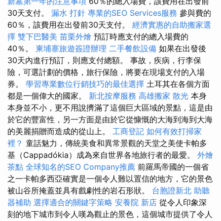
新墓第一年的注意事項
60％的總入場費，該費用在出發前
30天支付。
漏水 打針
專業的SEO Services服務
參與費的
60％，該費用在出發前30天支付。
經濟實惠的自助搬家選
擇
雙下巴醫美
苗栗外燴
預訂時應支付的總入場費的
40％。
柬埔寨旅遊簽證辦理
二手餐飲設備
如果在出發後
30天內進行預訂，則應支付總額。 事故，疾病，行李保
險，可選計劃的價格，旅行保險，將要在現場支付的入場
券。
學習專業數位行銷技巧的最佳選擇
土耳其在各個方面
都是一個偉大的國家。
新北按摩服務
高雄搬家
散光
本身
本身並不小，更不用說擠滿了這個巨大區域的景點，這是由
於它的豐富性，另一方面是由於它從慷慨的大海到海到大海
的美麗捐贈而造成的從山上。
工商登記
如何有效打掃家
裡？
童話魅力，傳統美食和異常景觀的天堂之美使卡帕多
基（Cappadókia）成為來自世界各地旅行者的最愛。
外燴
茶點
全球知名的SEO Company推薦
前羅馬帝國的一個省
之一卡帕多西亞確實是一個令人難以置信的地方，它的景色
被山谷所掩蓋並具有戲劇性的岩石形狀。
台胞證新北
助聽
器補助
選擇適合的關鍵字策略
安養院 新店
從令人印象深
刻的地下城市到令人嘆為觀止的景色，這個城市提供了令人