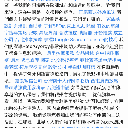
區，將我們的飛機留在歐洲城市和偏遠的景觀中。 對我們
來說，這在中國是一次很棒的經歷。
正宗西式外燴風味
我
們參與並經驗豐富的計劃是餐點，它們是正確的。
家族墓
設計與規劃
自助餐
了解SEO的真正意思
除蟲
有效的關鍵
字搜尋策略
記帳
高級外燴
音波拉皮
助聽器
牙醫推薦
成立
公司
台北推拿按摩
掌握Google Search Console的技巧
我
們的嚮導PéterGyörgy非常樂於助人和準備，並為小組提供
了很多信息和經驗。
后里按摩服務
食品機械
台中眼科
牆
壁 漏水 緊急處理
搬家
北投整復療程
菲律賓簽證申請指南
養老院
按摩學徒實習
設計公司
半自動咖啡機
在巡航過程
中，提供了匈牙利語言導遊指南，展示了景點和本地節目選
項。
嘉義徵信公司
台灣前十大律師事務所
西屯肩頸放鬆
居家清潔費用參考表
台胞證申請
如果您想了解定期折扣和
卓越的酒店優惠，我們將很樂意提供幫助！ 從低預算來
看，希臘，克羅地亞和意大利最美好的地方可以輕鬆，方便
地乘公共汽車進入。 國內旅遊經營者提供了所有折扣的全
部原始優惠。 我們邀請您參加由我們的辦公室組織的主題
活動，在那裡，世界向人們介紹了以稍微不尋常的方式感興