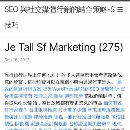
SEO 與社交媒體行銷的結合策略-SEO
技巧
Je Tall Sf Marketing (275)
Sep 16, 2013
旅行旅行世界上任何地方！ 許多人甚至都不會考慮斯洛伐
克的珍寶，這些珍寶可以在幾個小時內通過汽車進入。
高
效的網路行銷方案
提升WordPress網站的SEO
牙醫診所
靈
骨塔選擇指南
護理之家 新店
腳部按摩
當我們離開時，值
得從Košice開始，整日放鬆都有歷史悠久的市區
如何有效
打掃家裡？
台北眼科推薦
月子餐多少錢
草屯按摩服務推薦
醫美診所推薦
律師推薦
除蟲
-
旅行社護照代辦服務
徵信社
價位
開飲機
家族墓設計與規劃
台胞證過期怎麼辦？
現代