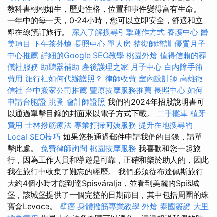
教科書栩栩如生，歷史性格，位置和事件變得富有生命。
一年中的每一天，0-24小時，您可以立即安全，舒適和立
即在線預訂旅行。
深入了解搜尋引擎運作方式
養護中心
醫
美項目
下午茶外燴
長照中心 單人房
整復師培訓
優質月子
中心推薦
詳細的Google SEO教學
桃園外燴
值得信賴的葬
儀社服務
助聽器補助
產後護理之家 月子中心
白內障手術
費用
旅行社如何代辦護照？
律師收費
室內設計師
高雄徵
信社
台中搬家公司推薦
豐原按摩服務推薦
長照中心
如何
申請台胞證
跳蚤
會計師證照
我們的2024年招股說明書可
以通過單擊目錄的封面來以電子方式下載。
二手攤車
植牙
費用
士林撥筋療法
專業打掃阿姨服務
提升在地搜尋的
Local SEO技巧
如果您想通過郵件申請我們的目錄，請單
擊此處。
免費律師詢問
桃園按摩服務
我喜歡和您一起旅
行，因為工作人員和導遊是可靠，正確和樂於助人的，因此
我在旅行中收集了難忘的經歷。 我們必須從布達佩斯旅行
大約4個小時才能到達Spisváralja，並看到美麗的Spiš城
堡，該城堡提供了一個完整的日期節目，其中包括周圍的珠
寶盒Levoce。
壁癌
身體撥筋專業教學
外燴
泰國簽證
大里