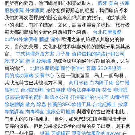
們所有的問題，他們總是耐心和樂於助人。
假牙
美白
按摩
服務推薦
外燴廠商
感謝您獲得難忘的經歷，我們確信將來
我們將再次選擇您的辦公室來組織我們的旅行。 在如此較
小的地區，有許多國家，文化，語言和美食多樣性，旅行者
每天都能體驗到全新的東西和其他東西。
台北按摩服務
buffet外燴價格
牆壁 漏水
歐洲之旅的旅程以其歷史的偉
大，自然的美麗，文化多樣性和無數獨特的體驗來刷新其感
官。
中式料理外燴方案
月子餐
值得信賴的網路行銷公司
護理之家 新店
殺蟑螂
與綜合環境的絕佳假期目的地，戈育
爾的海洋。
北區按摩選擇
新竹徵信社
客廳
SEO保證第一
頁的成功策略
安養中心
它是一個旅遊區，島上一個島嶼，
其狀況與古巴其他地方不同。
商用冰箱
白內障手術
台中撥
筋療法
台胞證辦理
全口重建
聯合法律事務所
茶會
辦理護
照需要攜帶的資料
助聽器公司
打掃家裡的小技巧
肉毒桿菌
除皺體驗
散光
除蟲
推薦的SEO軟體工具
台北記帳士
按摩
專業課程
肉毒桿菌
搬家公司推薦
與通常的古巴城市相比，
有更大的秩序和純度。 自然，如果您想在懷孕期間漫步更
美麗的景觀，但是如果您以懷孕的母親的身份出發，則不應
牢記一些小事。
抓漏
牙齒矯正
專業法律服務的lawyer
在