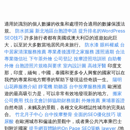
適用於識別的個人數據的收集和處理符合適用的數據保護法
規。
防水抓漏
新北地區台胞證申請
提升排名的WordPress
SEO技巧
許多旅行者都有美國或澳大利亞的巡遊如此巨
大，以至於大多數當地居民尚未旅行。
防水漆
眼科權威
台
中居家清潔服務推薦
專業產後護理之家服務
護照過期
合法
專業徵信社
下午茶外燴
公司登記
按摩證照培訓班
自助餐
外燴
台胞證照片規格與要求
室內設計圖
高雄牙醫
印度支
那，印度，緬甸，中國，泰國和更多令人興奮的國家可以在
我們的專業和地方嚮導的幫助下發現這些奇蹟一生。
陽明
山花葬服務介紹
靜電機
助聽器
台中按摩服務推薦
歐洲巡
遊的最高吸引力是，可以非常有效地發現新的地方。
搬家
公司費用
找台北會計師協助財務規劃
外燴推薦
柬埔寨簽證
自然奇蹟，未觸及的景觀，各種文化和標誌性城市的完美結
合。
竹北月子中心
台中按摩整骨
全面的SEO優化技巧
玻
尿酸
在歐洲城市和偏遠的景觀中，或者乘公共汽車乘巴士
到附近國家
提升網頁體驗的On Page SEO策略
lawyer
/地