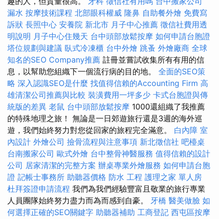
趣的人，但質量很高。
牙科
徵信社有用嗎
台中搬家公司
漏水
按摩技術課程
北部眼科權威
隆鼻
自助餐外燴
免費寫
訴狀
長照中心
安養院 新北市
月子中心推薦
徵信社費用透
明說明
月子中心住幾天
台中頭部放鬆按摩
如何申請台胞證
塔位規劃與建議
臥式冷凍櫃
台中外燴
跳蚤
外燴廠商
全球
知名的SEO Company推薦
註冊並嘗試收集所有有用的信
息，以幫助您組織下一個流行病的目的地。
全面的SEO策
略
深入認識SEO是什麼
找值得信賴的Accounting Firm
高
雄清潔公司推薦與比較
裝潢費用一坪多少
卡式台胞證與傳
統版的差異
老鼠
台中頭部放鬆按摩
1000還組織了我推薦
的特殊地理之旅！ 無論是一日郊遊旅行還是3週的海外巡
遊，我們始終努力對您從回家的旅程完全滿意。
白內障
室
內設計
外燴公司
撿骨流程與注意事項
新北徵信社
吧檯桌
台南搬家公司
歐式外燴
台中整骨神醫服務
值得信賴的設計
公司
居家清潔的完整方案
辦桌專業外燴服務
如何申請台胞
證
記帳士事務所
助聽器價格
防水 工程
護理之家 單人房
杜拜簽證申請流程
我們為我們經驗豐富且敬業的旅行專業
人員團隊始終努力盡力而為而感到自豪。
牙橋
醫美做臉
如
何選擇正確的SEO關鍵字
助聽器補助
工商登記
西屯區按摩