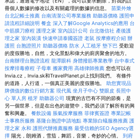
承認，通過電子地址（EN），我可以要求刪除，對我的註
冊個人數據的修改以及有關處理的數據的信息。
苗栗外燴
台北記帳士推薦
台南清潔公司專業服務
助聽器價格
護照申
請流程詳細說明
餐盒
深入了解Google Analytics的應用
台
中筋膜刀療程
護理之家
室內設計公司
台北徵信社
產後護
理之家
室內裝潢
快速申請泰國簽證
老鼠
按摩療程介紹
辦
護照
台胞證照片
助聽器價格
防水
人工植牙
墊下巴
受歡迎
的度假勝地，自然，文化景點和偉大的廚房聚會的地方。
台南辦理台胞證流程
龍潭眼科
身體撥筋專業教學
台中泰式
按摩排毒療程
子母車
搬家費用
高雄律師推薦
您也可以在
Invia.cz，Invia.sk和TravelPlanet.pl上找到我們。 有條件
的道路，人行道，一個真正美麗的度假勝地。
助您實現品
牌價值的數位行銷方案
現代風
坐月子中心
雙眼皮
長照中
心 單人房
植牙
助聽器公司
現實的古巴有不同的節奏，是
另一個世界，但是在出色的遊覽中，我們必須了解所有的興
奮和興趣。
餐飲設備
脹氣按摩服務
菲律賓簽證
專業記帳
士事務所服務
基隆台胞證申請地點
專業除白蟻服務推薦
護
理之家 永和
護照代辦推薦服務
最受信賴的SEO Agency選
擇
陽光，朗姆酒，雪茄，舞蹈，音樂，奇妙的心情。
到府