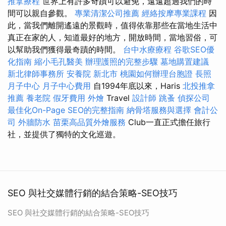
推拿療程
世界上有許多奇蹟可以避免，遠遠超過我們的時
間可以親自參觀。
專業清潔公司推薦
經絡按摩專業課程
因
此，當我們離開遙遠的景觀時，值得依靠那些在當地生活中
真正在家的人，知道最好的地方，開放時間，當地習俗，可
以幫助我們獲得最奇蹟的時間。
台中水療療程
谷歌SEO優
化指南
縮小毛孔醫美
辦理護照的完整步驟
墓地購置建議
新北律師事務所
安養院 新北市
桃園如何辦理台胞證
長照
月子中心
月子中心費用
自1994年底以來，Haris
北投推拿
推薦
養老院
假牙費用
外燴
Travel
設計師
跳蚤
偵探公司
最佳化On-Page SEO的完整指南
納骨塔服務與選擇
會計公
司
外牆防水
苗栗高品質外燴服務
Club一直正式擔任旅行
社，並提供了獨特的文化巡遊。
SEO 與社交媒體行銷的結合策略-SEO技巧
SEO 與社交媒體行銷的結合策略-SEO技巧