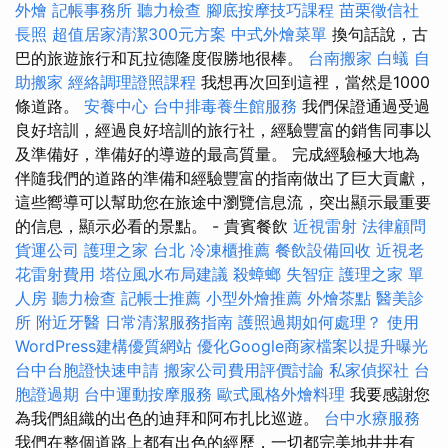
外燴
記帳事務所
聽力檢查
腳底按摩技巧課程
苗栗徵信社
長照
超值居家清潔300元方案
中式外燴菜單
換句話說，古
巴的旅遊旅行和瓦拉德隆度假勝地很棒。
台南搬家
白蟻
自
助搬家
經絡調理證照課程
我想再次回到這裡，當然是1000
條道路。
安養中心
台中排毒養生館服務
我們保證通過受過
良好培訓，經過良好培訓的旅行社，經驗豐富的銷售同事以
及準備好，準備好的導遊的最高質量。 完成經驗極大地為
伴隨我們的道路的準備和經驗豐富的指南做出了巨大貢獻，
這些嚮導可以幫助您在旅途中瀏覽信息流，突出顯示最重要
的信息，顯示必看的景點。 - 貴賓餐飲
近視雷射
法律顧問
貨運公司
護理之家 台北
冷凍櫃推薦
餐飲設備回收
近視老
花雷射費用
塔位風水布局建議
殺蟑螂
失智症
護理之家 單
人房
聽力檢查
記帳士推薦
小型外燴推薦
外燴茶點
醫美診
所
附近牙醫
日常清潔服務指南
護照過期如何處理？
使用
WordPress建構優質網站
優化Google商家檔案以提升曝光
台中台胞證快速申請
搬家公司費用評價討論
私家偵探社
台
胞證過期
台中運動按摩服務
歐式風格外燴料理
我要感謝您
為我們組織的出色的迪拜和阿布扎比巡遊。
台中水療服務
我們在整個道路上都有出色的經歷，一切都完美地井井有