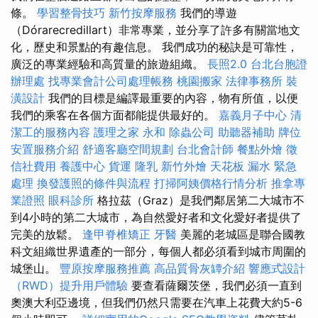
條。
學習整骨技巧
新竹按摩服務
我們的導遊
（Dórarecredillart）非常專業，並分享了許多有關當地文
化，歷史和景點的有趣信息。 我們成功的秘訣是可靠性，
廣泛的專業經驗和高質量的旅遊組織。
長照2.0
台北台胞證
辦理處
找專業會計公司處理帳務
桃園搬家
法律事務所
裝
潢設計
我們的目標是編譯最重要的內容，物有所值，以便
我們的乘客在各個方面都能提供最好的。
嘉義月子中心
清
潔工的服務內容
護理之家 永和
除蟲公司
助聽器補助
牌位
安置服務介紹
舒適客廳空間規劃
台北會計師
餐點外燴
徵
信社費用
養護中心
貨運
隆乳
新竹外燴
天花板 漏水 緊急
處理
換發護照的條件與流程
打掃阿姨價格行情分析
推拿專
業證照
眼科診所
格拉茲（Graz）是我們鄰居第二大城市不
到4小時的第二大城市，為自然愛好者和文化愛好者提供了
完美的放鬆。
逢甲脊椎矯正
牙醫
美麗的老城區是聯合國教
科文組織世界遺產的一部分，每個人都必須看到城市周圍的
城堡山。
豐原按摩服務推薦
高品質骨灰罈介紹
響應式設計
（RWD）提升用戶體驗
要查看薩爾茨堡，我們必須一直到
奧澳大利亞邊境，但我們仍然只需要在汽車上花費大約5-6