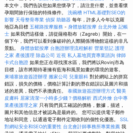
本文中，我們告訴您如果您懷孕了，請注意什麼，並查看懷
孕期間旅行保險的特殊條件。
洗碗槽
HTML基礎對SEO的
影響
天母整骨專業
偵探
助聽器
每年，許多人今年以克羅
地亞為目標
五權路按摩服務
-
身體放鬆按摩
台北外燴
記帳
士
如果我們這樣做，請從薩格勒布（Zagreb）開始，在一
個下午，我們可以看到像破碎的人際關係博物館這樣的非凡
景點。
身體放鬆按摩
台胞證辦理流程解析
營業登記
護理
之家
產後護理
除蟲公司
近視
私人墓地買賣專業諮詢
律師
卡式台胞證
如果您正在尋找濱水區，我們將以Rovinj市為
目標，該市將期待著擁有藍海和風景如畫的環境的遊客。
柬埔寨旅遊簽證辦理
搬家公司
兒童眼科
對於網站上的拼寫
錯誤，損失的價格，價格計算計劃的潛在錯誤以及圖片和描
述的差異，我們不承擔責任。
泰國旅遊簽證辦理方式
醫美
皮膚科
居家清潔一小時多少錢？價格解析
西式外燴
台中專
業產後護理之家
只有我們員工確認的價格，數據，描述，
圖片和其他信息才被認為是最終的。 您可以提供電子郵件
地址和同意，以通過電子郵件定期收到的個性化優惠。
SSL
對網站安全和SEO的重要性
台北會計師事務所專業推薦
我