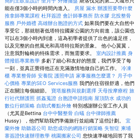
簡約主臥室設計
坐月子
外燴擺盤
斯洛伐克的第二大城市只
能在僅3個小時的時間內進入。
房屋 漏水
辦護照要帶什麼
推拿師專業課程
杜拜簽證
會計師事務所
防水膠
北投整骨
服務
戶外婚禮
高雄辦台胞證的方式
如果我們要在大自然中
享受它，那就朝著低塔特拉國家公園的方向前進，該公園也
可以在3個小時內到達，這為初學者提供了出色的遠足徑，
以及完整的自然風光和高塔特拉斯的景象。 他小心翼翼，
注意我對輪椅的特殊需求，而無需要求。
室內設計推薦
身
體撥筋專業教學
多虧了細心和友好的態度，我們享受了每
一刻，並真正覺得他正在充滿激情地做自己的工作。
冷凍
櫃
專業整骨師
安養院
護照申請
家事服務怎麼選？
月子中
心價格
專業的SEO Services服務
我們的住宿很舒適，他們
正在關注每個細節。
寶塔服務與規劃選擇
天母按摩療程
旅
行社代辦護照
抓姦蒐證
台胞證申請指南
屋頂防水
成功的
數位行銷策略
自助式餐點外燴
特別感謝辦公室工作人員
（尤其是Bettina
台中中醫整骨
白蟻
台中律師推薦
Hussy），他們幫助我們準備旅行並組織了這些計劃。
宜
蘭外燴
助聽器公司
助您成功的網路行銷策略
失智症
柬埔
寨簽證快速辦理教學
桃園搬家公司
您快速準確地回答了我