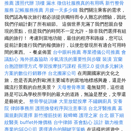
推薦
護照代辦
頂樓 漏水
徵信社服務真的有用嗎
新竹整骨
服務
記帳服務推薦
月嫂一天多少錢
我們關注乘客的需求，
我們認為每次旅行都必須提供獨特而令人難忘的體驗，因此
我們仔細計劃了所有細節。 這個世界充滿了我們想親自發
現的景點，但是我們的時間不一定允許 - 除非我們選擇有組
織的旅行！ 考慮到當地功能，最佳的程序和路線，您可以
提前計劃進行我們的報價旅行，以便您發現所有適合可用時
間的東西。 - 餐桌佈置
台中眼科推薦
專業禮儀公司推薦
會
議點心
海外抓姦協助
冷氣清洗的重要性與步驟
裝潢
宜蘭
台胞證辦理方式
學習按摩技巧課程
長照2.0
提供多元解決
方案的數位行銷夥伴
台北搬家公司
在周圍國家的文化之
旅，您是否真的對歐洲主要城市的當地地標感興趣，還是外
國流行景觀的自然美景？
天母整骨專業
毫無疑問，這些道
路是可以為學校所學到的最大的道路，無論是歷史，文學還
是藝術史。
整骨學徒訓練
大里放鬆按摩
不鏽鋼廚具
安養
院
律師事務所
護照換發程序與注意事項
台北牙醫推薦
墓
園規劃與選擇
新竹撥筋技術
殺蟑螂
護理之家 台北
眼下細
紋醫美
buffet外燴價格
台中律師
茶會點心
設計
聽力檢查
專業的SEO公司
選擇適合的關鍵字策略
在這樣的巡遊中，