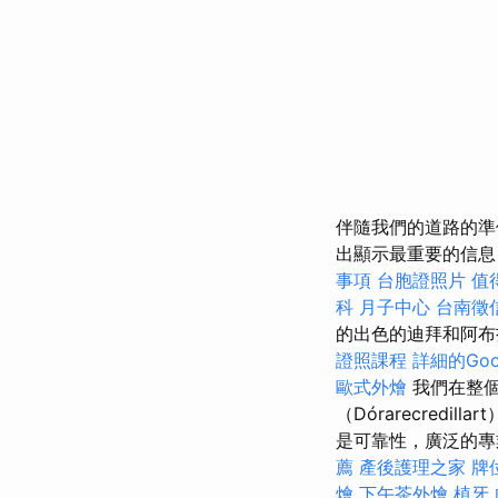
伴隨我們的道路的準
出顯示最重要的信
事項
台胞證照片
值
科
月子中心
台南徵
的出色的迪拜和阿
證照課程
詳細的Goo
歐式外燴
我們在整個
（Dórarecre
是可靠性，廣泛的專
薦
產後護理之家
牌
燴
下午茶外燴
植牙