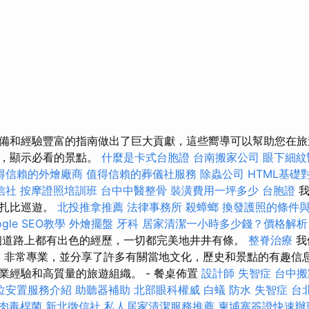
備和經驗豐富的指南做出了巨大貢獻，這些嚮導可以幫助您在旅
息，顯示必看的景點。
什麼是卡式台胞證
台南搬家公司
眼下細紋
得信賴的外燴廠商
值得信賴的葬儀社服務
除蟲公司
HTML基礎
信社
按摩證照培訓班
台中中醫整骨
裝潢費用一坪多少
台胞證
我
布扎比巡遊。
北投推拿推薦
法律事務所
殺蟑螂
換發護照的條件
gle SEO教學
外燴擺盤
牙科
居家清潔一小時多少錢？價格解
道路上都有出色的經歷，一切都完美地井井有條。
整脊治療
我
dillart）非常專業，並分享了許多有關當地文化，歷史和景點的有趣
業經驗和高質量的旅遊組織。 - 餐桌佈置
設計師
失智症
台中搬
位安置服務介紹
助聽器補助
北部眼科權威
白蟻
防水
失智症
台
肉毒桿菌
新北徵信社
私人居家清潔服務推薦
柬埔寨簽證快速辦