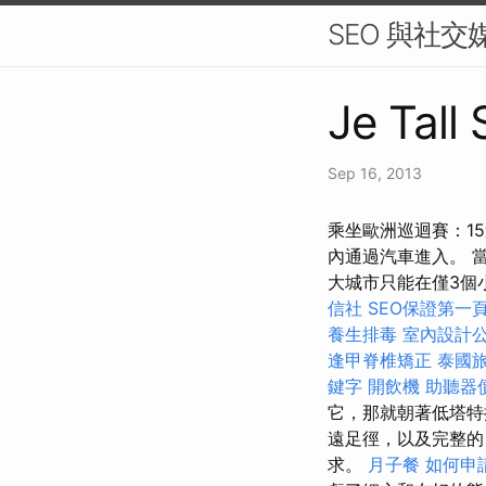
SEO 與社
Je Tall
Sep 16, 2013
乘坐歐洲巡迴賽：1
內通過汽車進入。 當
大城市只能在僅3個
信社
SEO保證第一
養生排毒
室內設計
逢甲脊椎矯正
泰國
鍵字
開飲機
助聽器
它，那就朝著低塔特
遠足徑，以及完整的
求。
月子餐
如何申