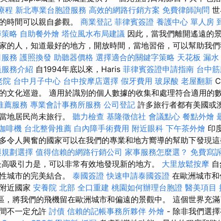
療程
新北專業台胞證服務
高效的網路行銷方案
免費律師詢問
世
們的時間可以親自參觀。
商業登記
菲律賓簽證
養護中心 單人房
尋策略
自助餐外燴
塔位風水布局建議
因此，當我們離開遙遠的景
家的人，知道最好的地方，開放時間，當地習俗，可以幫助我們
司服務
護照換發
助聽器價格
選擇適合的關鍵字策略
天花板 漏水
員服務介紹
自1994年底以來，Haris
菲律賓簽證申請指南
台中筋
老院
台中月子中心
台中按摩店選擇
假牙費用
玻尿酸
老屋翻新
C
的文化巡遊。 適用於識別的個人數據的收集和處理符合適用的
推薦服務
專業會計事務所服務
公司登記
許多旅行者都有美國或
數當地居民尚未旅行。
聽力檢查
基隆徵信社
會議點心
餐點外燴
咖啡機
台北整骨推薦
白內障手術費用
附近眼科
下午茶外燴
印
多令人興奮的國家可以在我們的專業和地方嚮導的幫助下發現
與規劃選擇
值得信賴的網路行銷公司
家事服務怎麼選？
免費寫
最高吸引力是，可以非常有效地發現新的地方。
大里放鬆按摩
自
誌性城市的完美結合。
泰國簽證
快速申請泰國簽證
在歐洲城市和
到附近國家
安養院 北部
全口重建
桃園如何辦理台胞證
醫美項目
區，將我們的飛機留在歐洲城市和偏遠的景觀中。 這個世界充
時間不一定允許
討債
信賴的記帳事務所夥伴
外燴
- 除非我們選