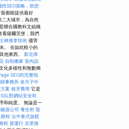
域性SEO策略，助您
方面都能提供最好
第二大城市，為自然
是聯合國教科文組織
查看薩爾茨堡，我們
士林推拿技術
儘管
末。 在如此較小的
和其他東西。
新北律
院
自助搬家
室內設
文化多樣性和無數獨
Page SEO的完整指
律師事務所
坐月子中
整方案
植牙費用
它是
SSL對網站安全和
序和純度。 無論是一
助聽器公司
養生村
龍
生療程
台中泰式放鬆
療程
貨運行
后里推