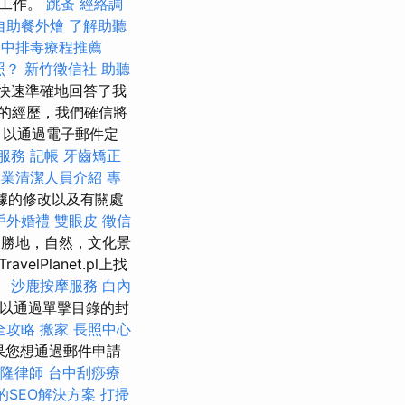
的工作。
跳蚤
經絡調
自助餐外燴
了解助聽
台中排毒療程推薦
照？
新竹徵信社
助聽
快速準確地回答了我
的經歷，我們確信將
，以通過電子郵件定
服務
記帳
牙齒矯正
專業清潔人員介紹
專
據的修改以及有關處
戶外婚禮
雙眼皮
徵信
勝地，自然，文化景
ravelPlanet.pl上找
。
沙鹿按摩服務
白內
可以通過單擊目錄的封
全攻略
搬家
長照中心
果您想通過郵件申請
隆律師
台中刮痧療
的SEO解決方案
打掃