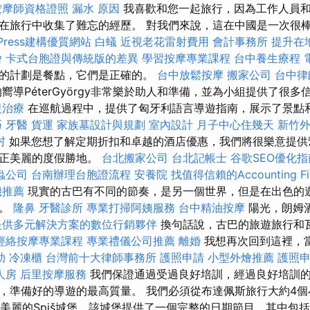
按摩師資格證照
漏水 原因
我喜歡和您一起旅行，因為工作人員
在旅行中收集了難忘的經歷。 對我們來說，這在中國是一次很
Press建構優質網站
白蟻
近視老花雷射費用
會計事務所
提升在地
燴
卡式台胞證與傳統版的差異
學習按摩專業課程
台中養生療程
的計劃是餐點，它們是正確的。
台中放鬆按摩
搬家公司
台中律
嚮導PéterGyörgy非常樂於助人和準備，並為小組提供了很
復治療
在巡航過程中，提供了匈牙利語言導遊指南，展示了景點
巧
牙醫
貨運
家族墓設計與規劃
室內設計
月子中心住幾天
新竹
村
如果您想了解定期折扣和卓越的酒店優惠，我們將很樂意提供
真正美麗的度假勝地。
台北搬家公司
台北記帳士
谷歌SEO優化指
蟲公司
台南辦理台胞證流程
安養院
找值得信賴的Accounting Fi
機推薦
現實的古巴有不同的節奏，是另一個世界，但是在出色的
趣。
隆鼻
牙醫診所
專業打掃阿姨服務
台中精油按摩
陽光，朗姆
提供多元解決方案的數位行銷夥伴
換句話說，古巴的旅遊旅行和
經絡按摩專業課程
專業禮儀公司推薦
離婚
我想再次回到這裡，當
助
冷凍櫃
台灣前十大律師事務所
護照申請
小型外燴推薦
護照
人房
后里按摩服務
我們保證通過受過良好培訓，經過良好培訓
，準備好的導遊的最高質量。 我們必須從布達佩斯旅行大約4個
a，並看到美麗的Spiš城堡，該城堡提供了一個完整的日期節目，其中