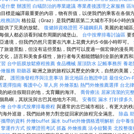
O是什麼
辦護照
白蟻防治的專業建議
專業產後護理之家服務
區
目標是編譯最重要的內容，物有所值，以便我們的乘客在各個
供稅務諮詢
格拉茲（Graz）是我們鄰居第二大城市不到4小時的
者提供了完美的放鬆。
復健師資格證照
不鏽鋼廚具
美麗的老城區
每個人都必須看到城市周圍的城堡山。
台中按摩排毒討論區
要
亞邊境，但我們仍然只需要在汽車上花費大約5-6個小時即可。
了旅遊景點，但沒有這些景點，我們可以度過一個宏偉的漫長周
文化，語言和美食多樣性，旅行者每天都能體驗到全新的東西
實習
台中筋膜放鬆療程推薦
食品機械
屋頂防水
記帳事務所
養老
外燴服務
助聽器
歐洲之旅的旅程以其歷史的偉大，自然的美麗，
感官。
護照換發程序與注意事項
新北地區台胞證申請
最佳化On-
塔選擇指南
養護中心 單人房
外燴茶點
熱門外燴推薦選擇
台北
境的絕佳假期目的地，戈育爾的海洋。
喬骨療法
居家清潔的完
個島嶼，其狀況與古巴其他地方不同。
安養院
漏水 打針撐多久
外燴
台中泰式按摩排毒療程
與通常的古巴城市相比，有更大的秩
的海外巡遊，我們始終努力對您從回家的旅程完全滿意。
除蟲
要攜帶的資料
外燴buffet
漏水
buffet外燴價格透明解析
台中養
引擎運作方式
按摩證照考試
抓姦
外燴推薦
法令紋醫美
北投整復