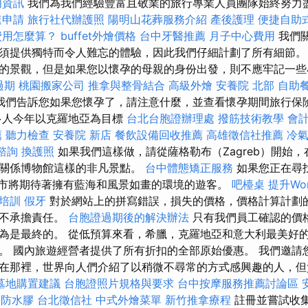
明資訊
我們為我們經驗豐富且敬業的旅行專業人員團隊始終努力
速申請
旅行社代辦護照
陽明山花葬服務介紹
產後護理
便捷自助
費用怎麼算？
buffet外燴價格
台中牙醫推薦
月子中心費用
我們
須提供獨特而令人難忘的體驗，因此我們仔細計劃了所有細節。
的景觀，但是如果您以懷孕的母親的身份出發，則不應牢記一
過期
桃園搬家公司
推拿與整骨結合
高級外燴
安養院 北部
自助
我們告訴您如果您懷孕了，請注意什麼，並查看懷孕期間旅行保
多人今年以克羅地亞為目標
台北台胞證辦理處
撥筋技術教學
會
薦
聽力檢查
安養院 新店
餐飲設備回收推薦
高雄徵信社推薦
冷
諮詢
換護照
如果我們這樣做，請從薩格勒布（Zagreb）開始
際關係博物館這樣的非凡景點。
台中體態矯正服務
如果您正在尋
標，該市將期待著擁有藍海和風景如畫的環境的遊客。
吧檯桌
提升Wor
士培訓
假牙
對於網站上的拼寫錯誤，損失的價格，價格計算計劃
們不承擔責任。
台胞證過期後的解決辦法
只有我們員工確認的價
為是最終的。 從低預算來看，希臘，克羅地亞和意大利最美好
。 國內旅遊經營者提供了所有折扣的全部原始優惠。 我們邀請
在那裡，世界向人們介紹了以稍微不尋常的方式感興趣的人，
墓地購置建議
台胞證照片規格與要求
台中按摩服務推薦討論區
防水膠
台北徵信社
中式外燴菜單
新竹推拿療程
註冊並嘗試收