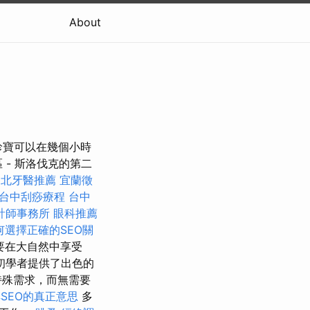
About
珍寶可以在幾個小時
 - 斯洛伐克的第二
台北牙醫推薦
宜蘭徵
台中刮痧療程
台中
計師事務所
眼科推薦
何選擇正確的SEO關
要在大自然中享受
初學者提供了出色的
特殊需求，而無需要
SEO的真正意思
多