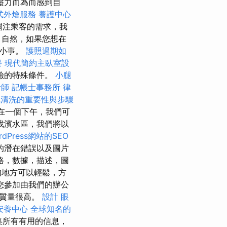
盡力而為而感到自
式外燴服務
養護中心
關注乘客的需求，我
 自然，如果您想在
些小事。
護照過期如
餐
現代簡約主臥室設
險的特殊條件。
小腿
計師
記帳士事務所
律
氣清洗的重要性與步驟
，在一個下午，我們可
找濱水區，我們將以
dPress網站的SEO
的潛在錯誤以及圖片
格，數據，描述，圖
的地方可以輕鬆，方
您參加由我們的辦公
但質量很高。
設計
眼
安養中心
全球知名的
集所有有用的信息，