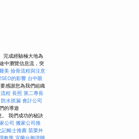
完成經驗極大地為
途中瀏覽信息流，突
醫美
撿骨流程與注意
對SEO的影響
台中眼
要感謝您為我們組織
與流程
長照
第二專長
析
防水抓漏
會計公司
們的導遊
信息。 我們成功的秘訣
家公司
搬家公司推
北記帳士推薦
苗栗外
理教學
宜蘭台胞證辦