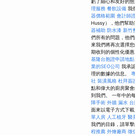
虧了細心和友好的態
理服務
餐飲設備
我
器價格範圍
會計師
Hussy），他們
器補助
防水漆
新竹
們所有的問題，他
來我們將再次選擇您
期收到的個性化優
基隆台胞證申請地
業的SEO公司
我承認
理的數據的信息。
社
裝潢風格
杜拜簽
點和偉大的廚房聚
到我們。 一年中的
障手術
外牆 漏水
台
面來以電子方式下
單人房
人工植牙
醫
我們的目錄，請單
程推薦
外燴廠商
徵