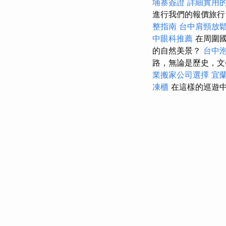
埔寨簽證
詳細實用的G
進行我們的報價旅行
整指南
台中肩頸放
中眼科推薦
在周圍國
的自然美景？
台中
路，無論是歷史，
業搬家公司選擇
宜
凍櫃
在這樣的巡遊中