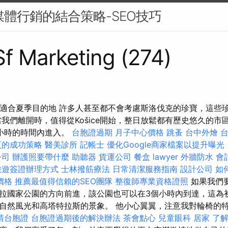
交媒體行銷的結合策略-SEO技巧
 Sf Marketing (274)
5適合夏季目的地 許多人甚至都不會考慮斯洛伐克的珍寶，這些
我們離開時，值得從Košice開始，整日放鬆都有歷史悠久的市區
小時的時間內進入。
台胞證過期
月子中心價格
跳蚤
台中外燴
頁的成功策略
醫美診所
記帳士
優化Google商家檔案以提升曝光
公司
辦護照要帶什麼
助聽器
貨運公司
餐盒
lawyer
外牆防水
會
旅遊簽證辦理方式
士林撥筋療法
日常清潔服務指南
設計公司
如
價格
推薦最值得信賴的SEO團隊
整復師專業資格證照
如果我們
拉國家公園的方向前進，該公園也可以在3個小時內到達，這為
自然風光和高塔特拉斯的景象。 他小心翼翼，注意我對輪椅的
請台胞證
台胞證過期後的解決辦法
茶會點心
兒童眼科
居家
了解