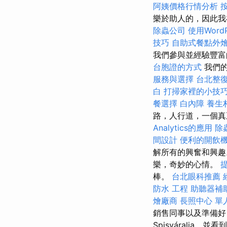
阿姨價格行情分析
樂於助人的，因此我
除蟲公司
使用Word
技巧
自助式餐點外
我們參與並經驗豐富
台胞證的方式
我們的
服務與選擇
台北整
白
打掃家裡的小技
餐選擇
白內障
養生
路，人行道，一個
Analytics的應用
除
間設計
便利的開飲
解所有的興奮和興
樂，奇妙的心情。
棒。
台北眼科推薦
防水 工程
助聽器補
燴廠商
長照中心 單
銷售同事以及準備好
Spisváralj