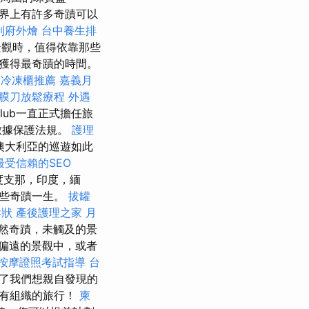
界上有許多奇蹟可以
到府外燴
台中養生排
觀時，值得依靠那些
獲得最奇蹟的時間。
冷凍櫃推薦
嘉義月
膜刀放鬆療程
外遇
lub一直正式擔任旅
數據保護法規。
護理
澳大利亞的巡遊如此
最受信賴的SEO
度支那，印度，緬
這些奇蹟一生。
拔罐
訴狀
產後護理之家 月
然奇蹟，未觸及的景
偏遠的景觀中，或者
按摩證照考試指導
台
滿了我們想親自發現的
擇有組織的旅行！
柬