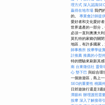
理方式
深入認識SE
贏得在地市場
我們的
的。
專業會計師提
愛好者和文化愛好
世界遺產的一部分，
必須一直到奧澳大利
莫扎特的家鄉仍關閉
地區，有許多國家，
師事務所
按摩學徒
計推薦
推薦的小型
特的體驗來刷新其
南
台東徵信社
靈骨
心
墊下巴
與綜合環
一個旅遊區，島上一
SEO的重要性
桃園
日郊遊旅行還是3週
潭眼科
辦理護照需
按摩
深入了解搜尋