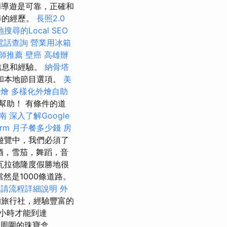
和導遊是可靠，正確和
棒的經歷。
長照2.0
搜尋的Local SEO
電話查詢
營業用冰箱
師推薦
壁癌
高雄辦
多信息和經驗。
納骨塔
和本地節目選項。
美
外燴
多樣化外燴自助
幫助！ 有條件的道
南
深入了解Google
rm
月子餐多少錢
房
遊覽中，我們必須了
酒，雪茄，舞蹈，音
瓦拉德隆度假勝地很
然是1000條道路。
申請流程詳細說明
外
的旅行社，經驗豐富的
小時才能到達
包括周圍的珠寶盒