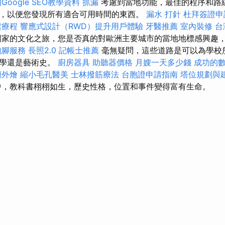
oogle SEO教學資料
抓漏
考慮到當地功能，最佳的程序和路
，以便您發現所有適合可用時間的東西。
漏水 打針
杜拜簽證
鬆療程
響應式設計（RWD）提升用戶體驗
牙醫推薦
室內裝修
台
家的文化之旅，您是否真的對歐洲主要城市的當地地標感興趣
泡腳服務
長照2.0
記帳士推薦
毫無疑問，這些道路是可以為學校
文學還是藝術史。
廚房器具
助聽器價格
月嫂一天多少錢
成功的
蘭外燴
縮小毛孔醫美
士林撥筋療法
台胞證申請指南
塔位規劃與
，教科書栩栩如生，歷史性格，位置和事件變得富有生命。