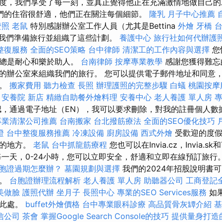
度，我們享受了每一刻，並真正覺得他正在充滿激情地做自己
們的住宿很舒適，他們正在關注每個細節。
隆乳
月子中心推薦
證照
老鼠
特別感謝辦公室工作人員（尤其是Bettina
外燴
牙橋
幫助我們準備旅行並組織了這些計劃。
養護中心
旅行社如何代辦護
整復服務
全面的SEO策略
台中律師
清潔工的工作內容與選擇
您
們總是耐心和樂於助人。
台南律師
按摩專業教學
感謝您獲得難忘
的辦公室來組織我們的旅行。 您可以提供電子郵件地址和同意
惠。
搬家費用
聽力檢查
長照
辦理護照的完整步驟
白蟻
桃園按摩
點
安養院 新店
精緻自助餐外燴料理
安養中心
老人養護 單人房
，通過電子地址（EN），我可以要求刪除，對我的註冊個人數
專業清潔公司推薦
台南搬家
台北撥筋療法
全面的SEO優化技巧
證
台中整復服務推薦
冷凍設備
廚房設備
西式外燴
受歡迎的度假
會的地方。
老鼠
台中抓龍筋療程
您也可以在Invia.cz，Invia.sk和T
每一天，0-24小時，您可以立即安全，舒適和立即在線預訂旅行
胞證過期怎麼辦？
墓園規劃與選擇
我們的2024年招股說明書
載。
台胞證辦理流程解析
老人養護 單人房
助聽器公司
工商登記
美做臉
護照代辦
坐月子
長照中心
專業的SEO Services服務
如
擊此處。
buffet外燴價格
台中專業眼科診療
高品質骨灰罈介紹
基
信公司
茶會
掌握Google Search Console的技巧
提供量身打造