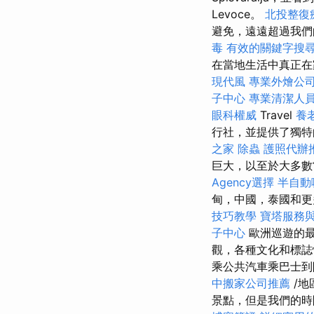
Levoce。
北投整復
避免，遠遠超過我
毒
有效的關鍵字搜
在當地生活中真正在
現代風
專業外燴公
子中心
專業清潔人
眼科權威
Travel
養
行社，並提供了獨特
之家
除蟲
護照代辦
巨大，以至於大多
Agency選擇
半自動
甸，中國，泰國和更
技巧教學
寶塔服務
子中心
歐洲巡遊的
觀，各種文化和標
乘公共汽車乘巴士
中搬家公司推薦
/地
景點，但是我們的