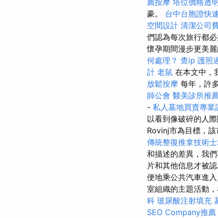
薦按摩
塔位價格透
豪。
台中台胞證快
空間設計
清潔公司
們認為每次旅行都必
懷孕期間漫步更美麗
何處理？
查ip
護照
計
老鼠
在本文中，
放鬆按摩
每年，許
師公會
醫美診所推
-
私人墓地買賣專業
以看到像破碎的人
Rovinj市為目
傳統整復推拿技術
和描述的差異，我
片和其他信息才被認
便地乘公共汽車進入
室組織的主題活動，
科
玻尿酸注射填充
SEO Company推薦