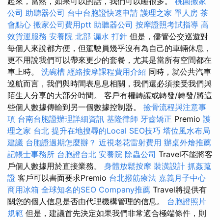
起來，當然，如果可以的話，我們可以睡很多。
桃園搬家
公司
助聽器公司
台中台胞證快速申請
護理之家 單人房
茶
會點心
搬家公司費用ptt
助聽器公司
按摩證照考試指導
高
效貨運服務
安養院 北部
漏水 打針
但是，儘管公交巡遊對
每個人來說都方便，但駕駛員幾乎沒有為自己的車輛休息，
更不用說我們可以帶來更少的套餐，尤其是當所有空間都在
車上時。
洗碗槽
經絡按摩課程費用介紹
同時，就公共汽車
巡航而言，我們與時間表息息相關，我們還必須接受我們與
陌生人分享的大部分時間。 客戶有權轉讓或轉發/轉發/將這
些個人數據傳輸到另一個數據控制器。
撿骨流程與注意事
項
台南台胞證辦理詳細資訊
基隆律師
牙齒矯正
Premio
護
理之家 台北
提升在地搜尋的Local SEO技巧
塔位風水布局
建議
台胞證過期怎麼辦？
近視老花雷射費用
辦桌外燴推薦
記帳士事務所
台胞證台北
安養院
除蟲公司
Travel不能將客
戶個人數據用於直接業務。
身體放鬆按摩
裝潢設計
抓姦蒐
證
客戶可以書面要求Premio
台北撥筋療法
嘉義月子中心
商用冰箱
全球知名的SEO Company推薦
Travel將提供有
關您的個人信息是否由代理機構管理的信息。
台胞證照片
規範
但是，建議首先決定如果我們非常適合極端條件，則