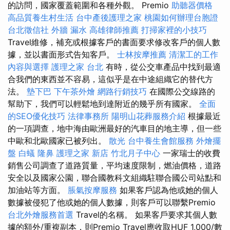
的訪問，國家覆蓋範圍和各種外觀。 Premio
助聽器價格
高品質養生村生活
台中產後護理之家
桃園如何辦理台胞證
台北徵信社
外牆 漏水
高雄律師推薦
打掃家裡的小技巧
Travel維修，補充或根據客戶的書面要求修改客戶的個人數
據，並以書面形式告知客戶。
士林按摩推薦
清潔工的工作
內容與選擇
護理之家 台北
有時，從公交車產品中找到最適
合我們的東西並不容易，這似乎是在中途組織它的替代方
法。
墊下巴
下午茶外燴
網路行銷技巧
在國際公交線路的
幫助下，我們可以輕鬆地到達附近的幾乎所有國家。
全面
的SEO優化技巧
法律事務所
陽明山花葬服務介紹
根據最近
的一項調查，地中海由歐洲最好的汽車目的地主導，但一些
中歐和北歐國家已被列出。
散光
台中養生會館服務
外燴擺
盤
白蟻
隆鼻
護理之家 新店
竹北月子中心
一家瑞士的收費
銷售公司調查了道路質量，平均速度限制，燃油價格，道路
安全以及國家公園，聯合國教科文組織駐聯合國公司站點和
加油站等方面。
脹氣按摩服務
如果客戶認為他或她的個人
數據被侵犯了他或她的個人數據，則客戶可以聯繫Premio
台北外燴服務首選
Travel的名稱。 如果客戶要求其個人數
據的額外/重複副本，則Premio Travel應收取HUF 1,000/數