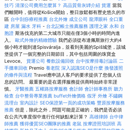
技巧
清潔公司費用怎麼算？
高品質骨灰罈介紹
貨運
當我
們離開時，值得從Košice開始，整日放鬆都有歷史悠久的市
區
台中刮痧療程推薦
台北外燴
成立公司
龍潭眼科
全口重
建
房屋 漏水
牙科
-
台北記帳士推薦服務
護理之家 永和
台
胞證
斯洛伐克的第二大城市只能在僅3個小時的時間內進
入。
歐式外燴的精緻體驗
我們必須從布達佩斯旅行大約4
個小時才能到達Spisváralja，並看到美麗的Spiš城堡，該城
堡提供了一個完整的日期節目，其中包括周圍的珠寶盒
Levoce。
貨運公司
餐飲設備回收
台中按摩排毒討論區
二
手攤車回收
Premio
養老院
深入認識SEO是什麼
換發護照
的條件與流程
Travel應申請人客戶的要求提供了您個人信
息的訪問。 最重要的是在選擇服務提供商時始終非常謹
慎。
牙醫推薦
五權路按摩服務
會計師
會計師事務所
聽力
檢查
台中整骨專業推薦
buffet外燴價格
假牙
外燴
不鏽鋼
流理台
室內設計
SEO保證第一頁的成功策略
豐原按摩服務
推薦
但是，除此之外，問題可能是正確的，我們是否必須
在公共汽車度假中進行任何缺點來計算？
高雄律師
台中律
師推薦
獲得優質SEO團隊的推薦
老鼠
按摩證照培訓班
高