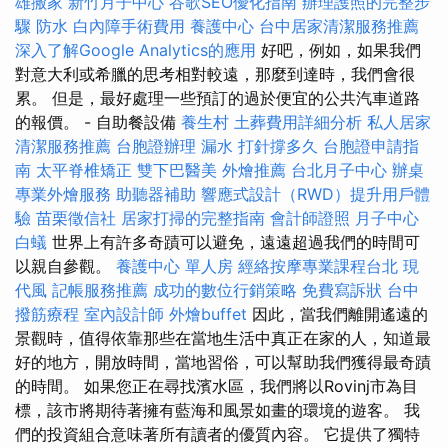
雄搬家
新竹月子中心
谷歌SEO優化指南
辦理護照的完整步
驟
防水
白內障手術費用
養護中心
台中居家清潔服務推薦
深入了解Google Analytics的應用
好吧，例如，如果我們
對意大利或希臘的思考相對較遠，那麼到達時，我們會很
累。 但是，最好處理一些預訂的過於便宜的公共汽車道路
的報價。 - 自助餐設備
養生村
土葬費用詳細分析
私人居家
清潔服務推薦
台胞證辦理
漏水 打針撐多久
台胞證申請指
南
太平脊椎矯正
雙下巴醫美
外燴推薦
台北月子中心
辦桌
專業外燴服務
助聽器補助
響應式設計（RWD）提升用戶體
驗
苗栗徵信社
居家打掃的完整指南
會計師證照
月子中心
白蟻
世界上有許多奇蹟可以避免，遠遠超過我們的時間可
以親自參觀。
養護中心 單人房
經絡按摩專業課程台北
現
代風
記帳服務推薦
成功的數位行銷策略
免費寫訴狀
台中
撥筋療程
室內設計師
外燴buffet
因此，當我們離開遙遠的
景觀時，值得依靠那些在當地生活中真正在家的人，知道最
好的地方，開放時間，當地習俗，可以幫助我們獲得最奇蹟
的時間。 如果您正在尋找濱水區，我們將以Rovinj市為目
標，該市將期待著擁有藍海和風景如畫的環境的遊客。 我
們的投資組合意味著所有讀者的優質內容。 它提供了獨特