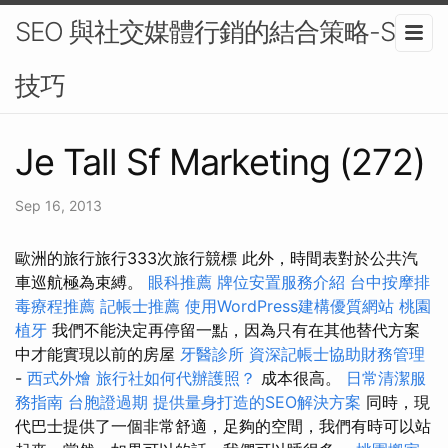
SEO 與社交媒體行銷的結合策略-SEO
技巧
Je Tall Sf Marketing (272)
Sep 16, 2013
歐洲的旅行旅行333次旅行競標 此外，時間表對於公共汽
車巡航極為束縛。
眼科推薦
牌位安置服務介紹
台中按摩排
毒療程推薦
記帳士推薦
使用WordPress建構優質網站
桃園
植牙
我們不能決定再停留一點，因為只有在其他替代方案
中才能實現以前的房屋
牙醫診所
資深記帳士協助財務管理
-
西式外燴
旅行社如何代辦護照？
成本很高。
日常清潔服
務指南
台胞證過期
提供量身打造的SEO解決方案
同時，現
代巴士提供了一個非常舒適，足夠的空間，我們有時可以站