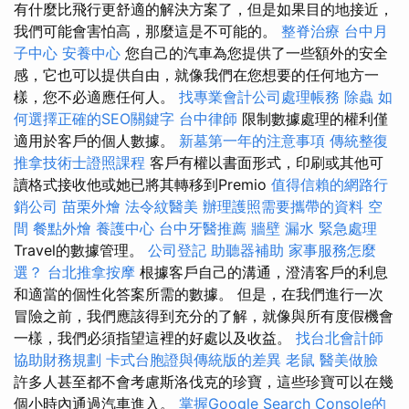
有什麼比飛行更舒適的解決方案了，但是如果目的地接近，
我們可能會害怕高，那麼這是不可能的。
整脊治療
台中月
子中心
安養中心
您自己的汽車為您提供了一些額外的安全
感，它也可以提供自由，就像我們在您想要的任何地方一
樣，您不必適應任何人。
找專業會計公司處理帳務
除蟲
如
何選擇正確的SEO關鍵字
台中律師
限制數據處理的權利僅
適用於客戶的個人數據。
新墓第一年的注意事項
傳統整復
推拿技術士證照課程
客戶有權以書面形式，印刷或其他可
讀格式接收他或她已將其轉移到Premio
值得信賴的網路行
銷公司
苗栗外燴
法令紋醫美
辦理護照需要攜帶的資料
空
間
餐點外燴
養護中心
台中牙醫推薦
牆壁 漏水 緊急處理
Travel的數據管理。
公司登記
助聽器補助
家事服務怎麼
選？
台北推拿按摩
根據客戶自己的溝通，澄清客戶的利息
和適當的個性化答案所需的數據。 但是，在我們進行一次
冒險之前，我們應該得到充分的了解，就像與所有度假機會
一樣，我們必須指望這裡的好處以及收益。
找台北會計師
協助財務規劃
卡式台胞證與傳統版的差異
老鼠
醫美做臉
許多人甚至都不會考慮斯洛伐克的珍寶，這些珍寶可以在幾
個小時內通過汽車進入。
掌握Google Search Console的