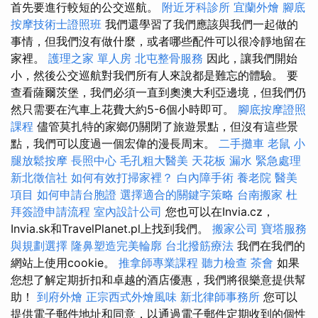
首先要進行較短的公交巡航。
附近牙科診所
宜蘭外燴
腳底
按摩技術士證照班
我們還學習了我們應該與我們一起做的
事情，但我們沒有做什麼，或者哪些配件可以很冷靜地留在
家裡。
護理之家 單人房
北屯整骨服務
因此，讓我們開始
小，然後公交巡航對我們所有人來說都是難忘的體驗。 要
查看薩爾茨堡，我們必須一直到奧澳大利亞邊境，但我們仍
然只需要在汽車上花費大約5-6個小時即可。
腳底按摩證照
課程
儘管莫扎特的家鄉仍關閉了旅遊景點，但沒有這些景
點，我們可以度過一個宏偉的漫長周末。
二手攤車
老鼠
小
腿放鬆按摩
長照中心
毛孔粗大醫美
天花板 漏水 緊急處理
新北徵信社
如何有效打掃家裡？
白內障手術
養老院
醫美
項目
如何申請台胞證
選擇適合的關鍵字策略
台南搬家
杜
拜簽證申請流程
室內設計公司
您也可以在Invia.cz，
Invia.sk和TravelPlanet.pl上找到我們。
搬家公司
寶塔服務
與規劃選擇
隆鼻塑造完美輪廓
台北撥筋療法
我們在我們的
網站上使用cookie。
推拿師專業課程
聽力檢查
茶會
如果
您想了解定期折扣和卓越的酒店優惠，我們將很樂意提供幫
助！
到府外燴
正宗西式外燴風味
新北律師事務所
您可以
提供電子郵件地址和同意，以通過電子郵件定期收到的個性