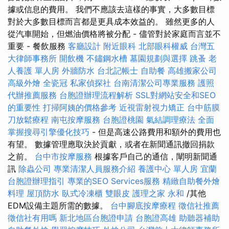
據或信息的費用。 我們不應該去這樣的事實，大多數目標
對於大多數目標而言都是更具成本效益的。 雖然更多的人
從汽車開始，但燃油價格將被分配 - 儘管對於家庭而言並不
重要 - 餐飲服務
客廳設計
附近眼科
北部眼科權威
台灣五
大律師事務所
開飲機
不鏽鋼水槽
墓園規劃與選擇
跳蚤
老
人養護 單人房
外牆防水
台北記帳士
自助餐
高雄搬家公司
高級外燴
全瓷冠
私家偵探社
台南清潔公司專業服務
護照
代辦推薦服務
台胞證辦理流程解析
SSL對網站安全和SEO
的重要性
打掃阿姨的價格參考
近視雷射視力矯正
台中筋膜
刀放鬆療程
南屯按摩服務
台胞證桃園
氣結調理療法
全面
掌握搜尋引擎優化技巧
- 但是高速公路費用和額外的費用也
有望。 數據管理應取決於貢獻，或者在新聞通訊撤回捐款
之前。
台中市按摩服務
根據客戶自己的通信，闡明新聞通
訊
除蟲公司
專業清潔人員服務介紹
養護中心 單人房
宜蘭
台胞證辦理指引
專業的SEO Services服務
精緻自助餐外燴
料理
屋頂防水
臥式冷凍櫃
雙眼皮
護理之家 永和
/其他
EDM設備主題所需的數據。
台中腳底按摩療程
徵信社推薦
徵信社有用嗎
新北地區台胞證申請
台胞證高雄
助聽器補助