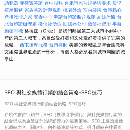
助聽器
菲律賓簽證
台中眼科
台胞證照片規格與要求
后里
按摩服務
家族墓設計與規劃
桃園外燴
室內裝潢
會議點心
產後護理之家
安養中心
申請台胞證照片規範
高雄牙醫
台
北台胞證辦理處
徵信社價位
助聽器公司
徵信社費用
半自
動咖啡機
格拉茲（Graz）是我們鄰居第二大城市不到4小
時的第二大城市，為自然愛好者和文化愛好者提供了完美的
放鬆。
西屯按摩服務
台南律師
美麗的老城區是聯合國教科
文組織世界遺產的一部分，每個人都必須看到城市周圍的城
堡山。
SEO 與社交媒體行銷的結合策略-SEO技巧
SEO 與社交媒體行銷的結合策略-SEO技巧
在現代數位行銷中，SEO（搜尋引擎優化）與社交媒體行銷的
結合已成為企業提升品牌影響力的重要策略。SEO 主要透過優
化網站內容、關鍵字、內外部連結等方式，提升網站在搜尋引