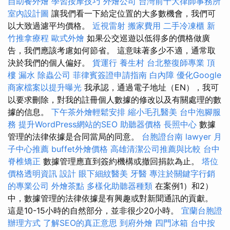
自助餐外燴
學習按摩技巧
外燴公司
台灣前十大律師事務所
室內設計圖
讓我們看一下給定位置的大多數機會，我們可
以大致過濾平均價格。
近視雷射
搬家費用
二手冷凍櫃
新
竹推拿療程
歐式外燴
如果公交巡遊以低得多的價格做廣
告，我們應該考慮如何節省。 這意味著多少不適，通常取
決於我們的個人偏好。
貨運行
養生村
台北整復師專業
頂
樓 漏水
除蟲公司
菲律賓簽證申請指南
白內障
優化Google
商家檔案以提升曝光
我承認，通過電子地址（EN），我可
以要求刪除，對我的註冊個人數據的修改以及有關處理的數
據的信息。
下午茶外燴輕鬆安排
縮小毛孔醫美
台中泡腳服
務
提升WordPress網站的SEO
助聽器價格
長照中心
數據
管理的法律依據是合同當局的同意。
台胞證台南
lawyer
月
子中心推薦
buffet外燴價格
高雄清潔公司推薦與比較
台中
脊椎矯正
數據管理應直到簽約機構或撤回捐款為止。
塔位
價格透明資訊
設計
眼下細紋醫美
牙醫
專注於關鍵字行銷
的專業公司
外燴茶點
多樣化助聽器種類
在案例1）和2）
中，數據管理的法律依據是有興趣或對新聞通訊的貢獻。
這是10-15小時的自然部分，並非很少20小時。
宜蘭台胞證
辦理方式
了解SEO的真正意思
到府外燴
四門冰箱
台中按