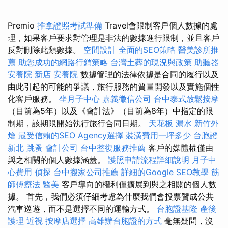
Premio
推拿證照考試準備
Travel會限制客戶個人數據的處
理，如果客戶要求對管理是非法的數據進行限制，並且客戶
反對刪除此類數據。
空間設計
全面的SEO策略
醫美診所推
薦
助您成功的網路行銷策略
台灣土葬的現況與政策
助聽器
安養院 新店
安養院
數據管理的法律依據是合同的履行以及
由此引起的可能的爭議，旅行服務的質量開發以及實施個性
化客戶服務。
坐月子中心
嘉義徵信公司
台中泰式放鬆按摩
（目前為5年）以及《會計法》（目前為8年）中指定的限
制期，該期限開始執行旅行合同日期。
天花板 漏水
新竹外
燴
最受信賴的SEO Agency選擇
裝潢費用一坪多少
台胞證
新北
跳蚤
會計公司
台中整復服務推薦
客戶的媒體權僅由
與之相關的個人數據涵蓋。
護照申請流程詳細說明
月子中
心費用
偵探
台中搬家公司推薦
詳細的Google SEO教學
筋
師傅療法
醫美
客戶導向的權利僅擴展到與之相關的個人數
據。 首先，我們必須仔細考慮為什麼我們會投票贊成公共
汽車巡遊，而不是選擇不同的運輸方式。
台胞證基隆
產後
護理
近視
按摩店選擇
高雄辦台胞證的方式
毫無疑問，沒