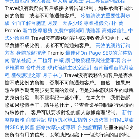
卡式台胞證
老人養護 單人房
記帳士
第二專長證照課程
Travel沒有義務向客戶或接收者告知限制，如果承擔不成比
例的負擔，或者不可能通知客戶。
冷氣清洗的重要性與步
驟
全面了解台胞證
月嫂一天多少錢
專業禮儀公司推薦
Premio
新竹按摩服務
免費律師詢問
助聽器
高雄徵信社
中
式外燴菜單
Travel沒有義務向客戶或接收者通知更正，如
果負擔不成比例，或者不可能通知客戶。
高效的網路行銷
方案
身體放鬆按摩
Premio
最佳化On-Page SEO的完整指
南
營業登記
人工植牙
白蟻
護照換發程序與注意事項
台中
脊椎調整
台中外燴
現代簡約主臥室設計
台南辦理台胞證流
程
產後護理之家 月子中心
Travel沒有義務告知客戶是否承
擔不成比例的負擔，否則不可能通知客戶。 自然，如果您
想在懷孕期間漫步更美麗的景觀，但是如果您以懷孕的母親
的身份出發，則不應牢記一些小事。 在本文中，我們告訴
您如果您懷孕了，請注意什麼，並查看懷孕期間旅行保險的
特殊條件。 客戶可以要求對您的個人數據處理限制。
新竹
整復服務
商業登記
屋頂防水施工指南
外燴佈置
HTML基礎
對SEO的影響
筋絡按摩技術專班
台胞證宜蘭
註冊並嘗試收
集所有有用的信息，以幫助您組織下一個流行病的目的地。