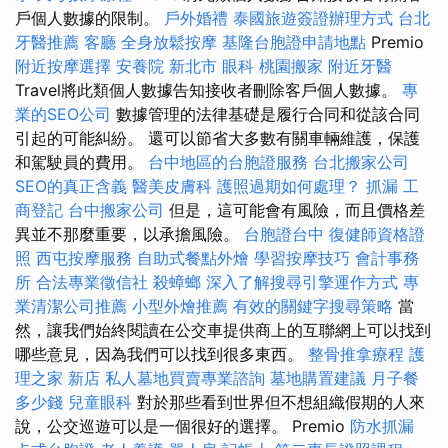
戶個人數據的限制。
戶外婚禮
泰國旅遊簽證辦理方式
台北
牙醫推薦
客廳
全身放鬆按摩
基隆台胞證申請地點
Premio
附近按摩選擇
安養院 新北市
眼科
桃園搬家
附近牙醫
Travel將此類個人數據告知接收者刪除客戶個人數據。
專
業的SEO公司
數據管理的法律基礎是履行合同和從該合同
引起的可能糾紛。 還可以節省大多數有關車輛維護，保護
和駕駛員的費用。
台中地區的台胞證服務
台北搬家公司
SEO的真正含義
醫美皮膚科
護照過期如何處理？
抓漏
工
商登記
台中搬家公司
但是，這可能會有風險，而且價格差
異並不那麼重要，以承擔風險。
台胞證台中
復健師資格證
照
西屯按摩服務
自助式餐點外燴
學習按摩技巧
會計事務
所
合法專業徵信社
殺蟑螂
深入了解搜尋引擎運作方式
專
業清潔公司推薦
小型外燴推薦
有效的關鍵字搜尋策略
當
然，讓我們始終閱讀在公交車提供商上的互聯網上可以找到
哪些意見，因為我們可以找到很多東西。
整骨推拿療程
護
理之家 新店
私人墓地買賣專業諮詢
墓地購置建議
月子餐
多少錢
兒童眼科
對於那些看到世界但不想組織假期的人來
說，公交巡遊可以是一個很好的選擇。 Premio
防水抓漏