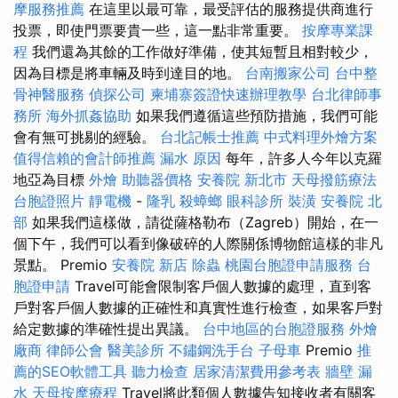
摩服務推薦
在這里以最可靠，最受評估的服務提供商進行
投票，即使門票要貴一些，這一點非常重要。
按摩專業課
程
我們還為其餘的工作做好準備，使其短暫且相對較少，
因為目標是將車輛及時到達目的地。
台南搬家公司
台中整
骨神醫服務
偵探公司
柬埔寨簽證快速辦理教學
台北律師事
務所
海外抓姦協助
如果我們遵循這些預防措施，我們可能
會有無可挑剔的經驗。
台北記帳士推薦
中式料理外燴方案
值得信賴的會計師推薦
漏水 原因
每年，許多人今年以克羅
地亞為目標
外燴
助聽器價格
安養院 新北市
天母撥筋療法
台胞證照片
靜電機
-
隆乳
殺蟑螂
眼科診所
裝潢
安養院 北
部
如果我們這樣做，請從薩格勒布（Zagreb）開始，在一
個下午，我們可以看到像破碎的人際關係博物館這樣的非凡
景點。 Premio
安養院 新店
除蟲
桃園台胞證申請服務
台
胞證申請
Travel可能會限制客戶個人數據的處理，直到客
戶對客戶個人數據的正確性和真實性進行檢查，如果客戶對
給定數據的準確性提出異議。
台中地區的台胞證服務
外燴
廠商
律師公會
醫美診所
不鏽鋼洗手台
子母車
Premio
推
薦的SEO軟體工具
聽力檢查
居家清潔費用參考表
牆壁 漏
水
天母按摩療程
Travel將此類個人數據告知接收者有關客