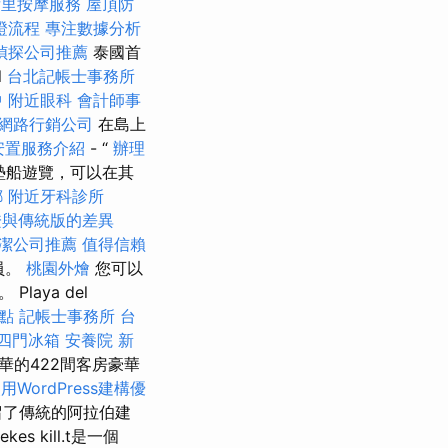
后里按摩服務
屋頂防
證流程
專注數據分析
偵探公司推薦
泰國首
l
台北記帳士事務所
中
附近眼科
會計師事
網路行銷公司
在島上
安置服務介紹
- “
辦理
氣墊船遊覽，可以在其
螂
附近牙科診所
證與傳統版的差異
潔公司推薦
值得信賴
成員。
桃園外燴
您可以
aya del
地點
記帳士事務所
台
四門冰箱
安養院 新
華的422間客房豪華
用WordPress建構優
留了傳統的阿拉伯建
es kill.t是一個