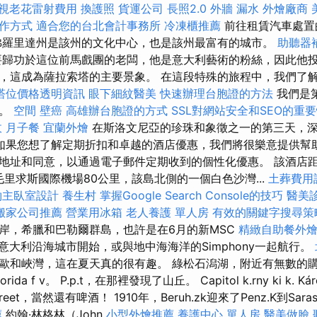
視老花雷射費用
換護照
貨運公司
長照2.0
外牆 漏水
外燴廠商
作方式
適合您的台北會計事務所
冷凍櫃推薦
前往租賃汽車處置
羅里達州是該州的文化中心，也是該州最富有的城市。
助聽器
要歸功於這位前馬戲團的老闆，他是意大利藝術的粉絲，因此他
，這成為薩拉索塔的主要景象。 在這段特殊的旅程中，我們了
塔位價格透明資訊
眼下細紋醫美
快速辦理台胞證的方法
我們是
人。
空間
壁癌
高雄辦台胞證的方式
SSL對網站安全和SEO的重
收
月子餐
宜蘭外燴
在斯洛文尼亞的珍珠和象徵之一的第三天，深藍
如果您想了解定期折扣和卓越的酒店優惠，我們將很樂意提供幫
址和同意，以通過電子郵件定期收到的個性化優惠。 該酒店距離距
e的毛里求斯國際機場80公里，該島北側的一個白色沙灣...
土葬費用
約主臥室設計
養生村
掌握Google Search Console的技巧
醫美
搬家公司推薦
營業用冰箱
老人養護 單人房
有效的關鍵字搜尋策
岸，希臘和巴勒爾群島，也許是在6月的新MSC
精緻自助餐外
許多意大利沿海城市開始，或與地中海海洋的Simphony一起航行。
歐和峽灣，這在夏天真的很有趣。 綠松石潟湖，附近有無數的
florida f v。 P.p.t，在那裡發現了山丘。 Capitol k.rny ki k. Kár
 Street，當然還有啤酒！ 1910年，Beruh.zk迎來了Penz.K到Sar
薦
約翰·林格林（John
小型外燴推薦
養護中心 單人房
醫美做臉