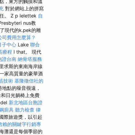
點，東方的觸摸和溫
充
對於網站上的拼寫
p lelettek
自
resbyteri nus教
了現代的k.pek的雕
公司費用怎麼算？
月子中心
Lake
聯合
筋療程
l that。 現代
胞證台南
納骨塔服務
里求斯的東南海岸線
一家高質量的豪華酒
筋技術
基隆徵信社的
特地點的噪音很遠，
傘和日光躺椅上免費
del
新北地區台胞證
鋼廚具
聽力檢查
律
國際旅遊獎，以引起
信賴的關鍵字行銷專
海灘還是每個季節的