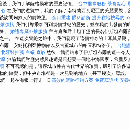
最後，我們了解薩格勒布的歷史記憶。
台中推拿服務
茶會點心
中心
在我們的遊覽中，我們了解了南特蘭西瓦尼亞的美麗景觀，
然後訪問匈奴人的前城堡。
全口重建
眼科診所
提升在地搜尋的Loc
t外燴價格
我們引導乘客回到幾個世紀的歷史，並在我們出發前的
晚餐。
婚禮專屬外燴服務
拜占庭和君士坦丁堡的長名伊斯坦布爾
之一。 在這次冒險之旅中，我們發現了這個神奇的土耳其景觀
布爾，安納托利亞博物館以及古董城市的帕琴和特洛伊。
台胞
台北牙醫推薦
白蟻
查ip
然後，我們結束了伊斯坦布爾的這一令
按摩
無論我們對歷史感興趣還是只想要一個地中海國家，希臘及
項
不可否認的是，這座城市擁有古代世界的珍寶，吸引了許多
物的轉變，但中央市場都是一次見到的地方（甚至幾次）應該
我們一起在海報上行走，E
高效的網路行銷方案
免費寫訴狀
安養