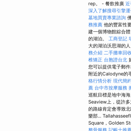
rep。 - 餐飲推廣
近
深入了解搜尋引擎運
墓地買賣專業諮詢
佛
務推薦
他的豐富性
建一個博物館綜合體
的湖泊。
工商登記
大的湖泊沃思湖的
務介紹
二手攤車回
椎矯正
台胞證台北
您可以提供電子郵件地
附近的Calodyn
格行情分析
現代簡
薦
台中市按摩服務
巡航目標是地中海海
Seaview上，從
的路線肯定會導致北
樂部... Tallahassee
Square，Golden
整骨服務
記帳士推