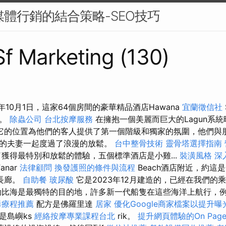
交媒體行銷的結合策略-SEO技巧
 Sf Marketing (130)
2年10月1日，這家64個房間的豪華精品酒店Hawana
宜蘭徵信社
放。
除蟲公司
台北按摩服務
在擁抱一個美麗而巨大的Lagun系統
它的位置為他們的客人提供了第一個階級和獨家的氛圍，他們與
的夫妻一起度過了浪漫的放鬆。
台中整骨技術
靈骨塔選擇指南
獲得最特別和放鬆的體驗，五個標準酒店是小雞...
裝潢風格
深
anar
法律顧問
換發護照的條件與流程
Beach酒店附近，約這
長廊。
自助餐
玻尿酸
它是2023年12月建造的，已經在我們的
勒比海是最獨特的目的地，許多新一代船隻在這些海洋上航行，例
毒療程推薦
配方是佛羅里達
居家
優化Google商家檔案以提升曝
是島嶼ks
經絡按摩專業課程台北
rik。
提升網頁體驗的On Page