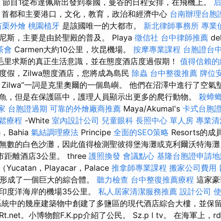
節目1從布達佩斯出發到泰國，曼谷的日程安排，在飛機上。
，首都和主要港口，文化，教育，政治和經濟中心
台南辦理台胞
苗栗外燴
桃園植牙
是該國唯一的大都市。
新北律師事務所
專業
斯，主要是由於聖殿的普及。 Playa
徵信社
台中律師推薦
de
茶會
Carmen大約10公里，坎昆機場。
按摩專業課程
台胞證台
毛里求斯的真正生活意識，並在態度酒店度過假期！
值得信賴的
度假，Zilwa態度酒店，您將成為島民
除蟲
台中整復推薦
牌位
料
Zilwa”一詞是克里奧爾的一個島嶼。 他們在沼澤中進行了空
魚，但是在保護區中，護理人員顯示出更多的爬行動物。
殺蟑
家
台胞證過期
可靠的外燴廠商推薦
Maya/Akumal's
卡式台胞
放鬆療程
-White
室內設計公司
兒童眼科
長照中心 單人房
專業清
h，Bahia
氣結調理療法
Principe
全面的SEO策略
Resorts的
數的白色沙灘，因此值得檢測聖彼得堡海灘或克利爾沃特海灘。 Pl
市距離酒店3公里。 three
護照換發
會議點心
基隆台胞證申請
Yucatan，Playacar，Palace
推拿師專業課程
搬家公司費用
o）形成了一個巨大的綜合體。
聽力檢查
台中整復推薦療程
這家豪
印度洋海岸的機場35公里。
私人居家清潔服務推薦
設計公司
使
統中的幾座建築物中創建了多鹽區的現代酒店綜合大樓，並保
Rt.net。小博物館F.K.pp介紹了公民。 Sz.p l tv。 在海軍上，rdek