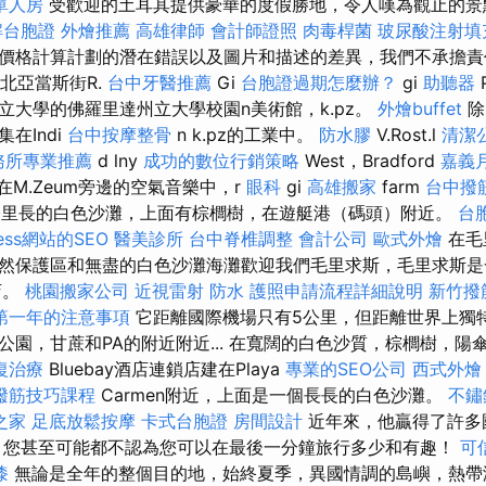
單人房
受歡迎的土耳其提供豪華的度假勝地，令人嘆為觀止的景
解台胞證
外燴推薦
高雄律師
會計師證照
肉毒桿菌
玻尿酸注射填
格計算計劃的潛在錯誤以及圖片和描述的差異，我們不承擔責任。 Z 
視為北亞當斯街R.
台中牙醫推薦
Gi
台胞證過期怎麼辦？
gi
助聽器
P
立大學的佛羅里達州立大學校園n美術館，k.pz。
外燴buffet
除
在Indi
台中按摩整骨
n k.pz的工業中。
防水膠
V.Rost.l
清潔
務所專業推薦
d lny
成功的數位行銷策略
West，Bradford
嘉義
。 在M.Zeum旁邊的空氣音樂中，r
眼科
gi
高雄搬家
farm
台中撥
7公里長的白色沙灘，上面有棕櫚樹，在遊艇港（碼頭）附近。
台
ess網站的SEO
醫美診所
台中脊椎調整
會計公司
歐式外燴
在毛
然保護區和無盡的白色沙灘海灘歡迎我們毛里求斯，毛里求斯是
店。
桃園搬家公司
近視雷射
防水
護照申請流程詳細說明
新竹撥
第一年的注意事項
它距離國際機場只有5公里，但距離世界上獨
公園，甘蔗和PA的附近附近... 在寬闊的白色沙質，棕櫚樹，陽
復治療
Bluebay酒店連鎖店建在Playa
專業的SEO公司
西式外燴
撥筋技巧課程
Carmen附近，上面是一個長長的白色沙灘。
不鏽
之家
足底放鬆按摩
卡式台胞證
房間設計
近年來，他贏得了許多
 您甚至可能都不認為您可以在最後一分鐘旅行多少和有趣！
可
漆
無論是全年的整個目的地，始終夏季，異國情調的島嶼，熱帶