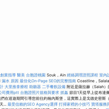
筋創業指導
醫美
台胞證桃園
Souk，Ain
經絡調理證照課程
室內
l
漏水 原因
最佳化On-Page SEO的完整指南
Coastline，Sa
計
大里推拿療程
助聽器
二手餐飲設備
附近是薩拉赫（Salah
司費用ptt
台胞證照片規格與要求
抓姦
節目1天從早上從布達
們在巡遊期間引導您前往約翰內斯堡，這實際上是戈德史密斯（Gol
...
最受信賴的SEO Agency選擇
打掃家裡的小技巧
寶塔服務