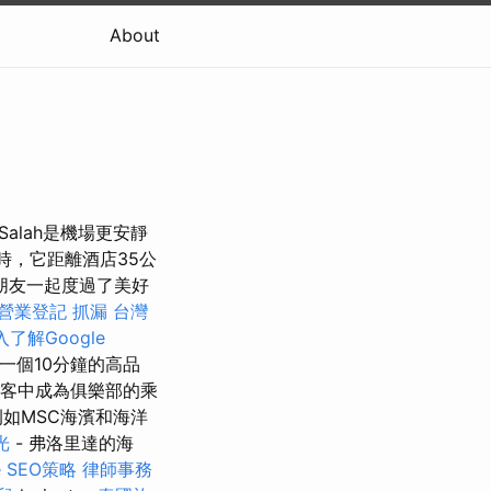
About
Salah是機場更安靜
時，它距離酒店35公
朋友一起度過了美好
營業登記
抓漏
台灣
入了解Google
是一個10分鐘的高品
乘客中成為俱樂部的乘
如MSC海濱和海洋
光
- 弗洛里達的海
 SEO策略
律師事務