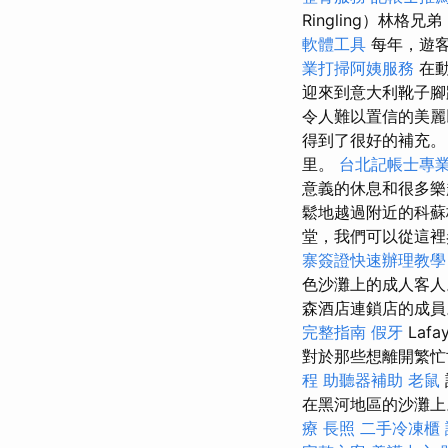
Ringling）林格兄弟（
軟體工具
每年，遊客
業打掃阿姨服務
在
迎來到意大利靴子
令人難以置信的美麗
得到了很好的補充。 在
里。
台北記帳士專
意義的休息和很多
鬆地越過附近的科蘇梅
堂，我們可以從這
寨簽證快速辦理教
色沙灘上的成人客
森酒店連鎖店的成
完整指南
假牙
Laf
對於那些想離開繁忙
程
助聽器補助
老鼠
在黑河地區的沙灘上
療
長照
二手冷凍櫃