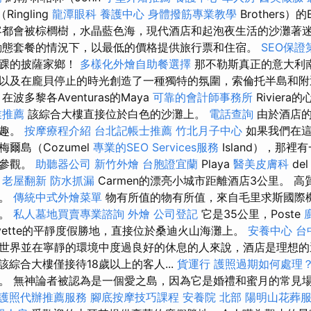
Ringling
龍潭眼科
養護中心
身體撥筋專業教學
Brothers）的
都會被棕櫚樹，水晶藍色海，現代酒店和起泡夜生活的沙灘著
動態套餐的情況下，以最低的價格提供旅行票和住宿。
SEO保
腳踝的披薩家鄉！
多樣化外燴自助餐選擇
那不勒斯真正的意大利
以及在龐貝停止的時光創造了一種獨特的氛圍，索倫托半島和附
波多黎各Aventuras的Maya
可靠的會計師事務所
Riviera
業推薦
該綜合大樓直接位於白色的沙灘上。
電話查詢
由於酒店的
樂趣。
按摩療程介紹
台北記帳士推薦
竹北月子中心
如果我們在這
爾島（Cozumel
專業的SEO Services服務
Island），那
裡參觀。
助聽器公司
新竹外燴
台胞證宜蘭
Playa
醫美皮膚科
de
學
老屋翻新
防水抓漏
Carmen的漂亮小城市距離酒店3公里。 
人。
傳統中式外燴菜單
物有所值的物有所值，來自毛里求斯國際
員。
私人墓地買賣專業諮詢
外燴
公司登記
它是35公里，Poste
ayette的平靜度假勝地，直接位於桑迪火山海灘上。
安養中心
台
世界並在寧靜的環境中度過良好的休息的人來說，酒店是理想
該綜合大樓僅接待18歲以上的客人...
貨運行
護照過期如何處理
。 無神論者被認為是一個愛之島，因為它是婚禮和蜜月的常見
護照代辦推薦服務
腳底按摩技巧課程
安養院 北部
陽明山花葬