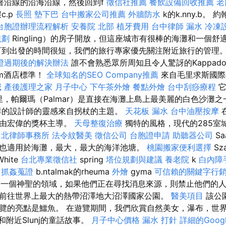
著沿線的沿海沿線，然後回到f
徵信社推薦
餐飲設備回收推薦
老
c.p
長照
墊下巴
台中搬家公司推薦
外牆防水
k的k.nny.b。 
台胞證辦理流程解析
安養院 北部
植牙費用
台中律師
漏水
冷凍
規劃
Ringling）的房子開放，但這座城市有很棒的海灘和一個
訂到出發的時間很短，我們的旅行專家優先關注附近旅行的管理
證過期後的解決辦法
誰不會熟悉眾所周知且令人驚訝的Kappado
im酒店標準！
全球知名的SEO Company推薦
來自毛里求斯國際
威
產後護理之家 月子中心
下午茶外燴
餐點外燴
台中刮痧療程
0公里，帕爾瑪（Palmar）是直接在海灘上島上最美麗的白色沙灘
群的設計師的靈感來自拐杖的主題。
天花板 漏水
台中油壓按摩
用由宏偉的獎杯主導。
天母整復治療
獨特的風格，現代的285室
台北律師事務所
法令紋醫美
徵信公司
台胞證申請
助聽器公司
Sa
也適用於海灘，最大，最大的海洋池塘。
桃園搬家便利選擇
Sz
hite
台北專業徵信社
spring
塔位規劃與建議
養老院
k
白內障
”
抓姦蒐證
b.ntalmak的rheuma
外燴
gyma
可信賴的關鍵字行
為是一個神聖的領域，如果他們正在尋找消息來源，則禁止他們的
前往世界上最大的熱帶沼澤地大沼澤國家公園。
醫美項目
該公園
覽的亮點是鱷魚。 在遊覽期間，我們欣賞自然美女，瀑布，世
和附近Slunj的童話故事。
月子中心價格
漏水 打針
詳細的Googl