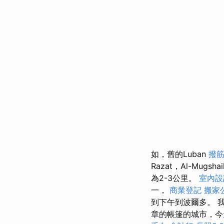
如，舊的Luban
撥
Razat，Al-Mugshai
為2-3公里。
室內設
一，
商業登記
搬家公
到下午到波爾多。 我
章的帳篷的城市，今天