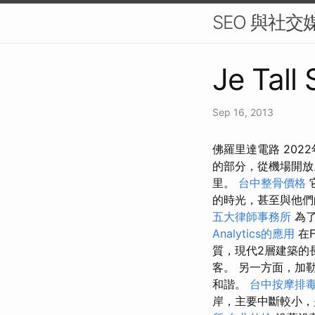
SEO 與社
Je Tall
Sep 16, 2013
佛羅里達電路 202
的部分，從機場開
里。
台中整骨價格
的時光，甚至與他們
五大律師事務所
為了
Analytics的應用
在F
質，現代2層建築的
客。 另一方面，加
和諧。
台中按摩排
岸，主要中斷較小，