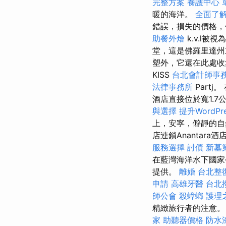
完整方案
養護中心 
暖的海洋。
全面了
錯誤，損失的價格，價
助餐外燴
k.v.l被
堂，這是佛羅里達州
塑外，它還在此處收集
KISS
台北會計師事
法律事務所
Partj
酒店直接位於寬1.
與選擇
提升WordPr
上，安寧，僻靜的自
店連鎖Anantara酒
服務選擇
討債
新墓
在藍灣海洋水下國家
提供。
離婚
台北整
申請
高雄牙醫
台北
師公會
殺蟑螂
護理
精緻旅行者的注意。
家
助聽器價格
防水