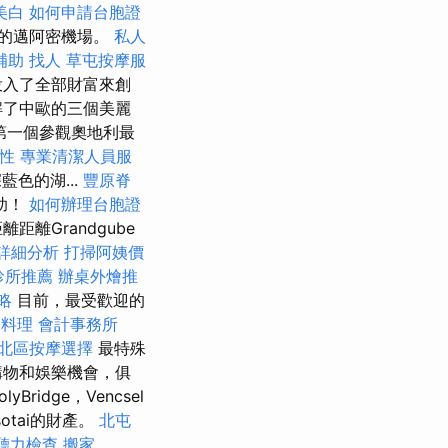
美白
如何申請台胞證
的邁阿密機場。
私人
補助
找人
草屯按摩服
投入了全部財富來創
解了中歐的三個美麗
第一個參觀奧地利最
要性
專業清潔人員服
色的湖...
豐原脊
助！
如何辦理台胞證
離Grandgube
詳細分析
打掃阿姨價
診所推薦
辦桌外燴推
略
目前，最受歡迎的
燴料理
會計事務所
北區按摩選擇
最特殊
購物和娛樂機會，俱
olyBridge，Vencsel
asotai的財產。
北屯
聽力檢查
搬家