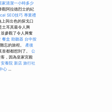
居家清潔一小時多少
參觀阿拉德烈士的紀
al SEO技巧
專業禮
晚上與出色的探戈口
是土耳其最令人興
，並參觀了令人興奮
證
餐盒
助聽器
台中按
人難忘的旅程。
產後
其首都都想到了。
公
遊客，因為皇家宮殿
。
安養院 新店
旅行社
中心
...