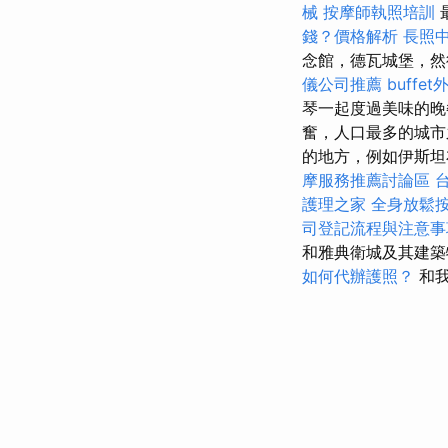
械
按摩師執照培訓
錢？價格解析
長照
念館，德瓦城堡，
儀公司推薦
buffe
琴一起度過美味的
奮，人口最多的城市
的地方，例如伊斯坦
摩服務推薦討論區
護理之家
全身放鬆
司登記流程與注意事
和雅典衛城及其建築
如何代辦護照？
和