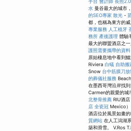
手台
會計師
長照2.0
水
曼谷最大的城市
的SEO專家
散光
-
都，也稱為東方的威尼
專業服務
人工植牙
務所
產後護理
體驗
最大的聯盟酒店之一
護照需要攜帶的資
原始棲息地中看到鱷
Riviera
白蟻
自助搬
Snow
台中筋膜刀
的葬儀社服務
Beac
在墨西哥灣沿岸找到無
Carmen的親愛的城
北整骨推薦
RIU酒店（
店
全瓷冠
Mexic
酒店位於風景如畫的
質網站
在人工潟湖系
築和滑雪。 V.Ros T.