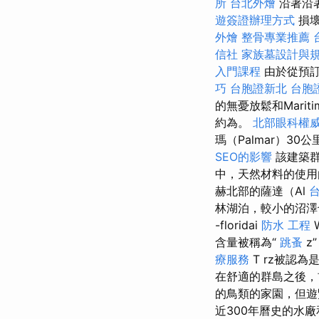
所
台北外燴
沿著沿
遊簽證辦理方式
損壞
外燴
整骨專業推薦
信社
家族墓設計與
入門課程
由於從預
巧
台胞證新北
台胞
的無憂放鬆和Marit
約為。
北部眼科權
瑪（Palmar）3
SEO的影響
該建築
中，天然材料的使
赫北部的薩達（Al
林湖泊，較小的沼澤
-floridai
防水 工程
W
含量被稱為“
跳蚤
z
療服務
T rz被認
在舒適的群島之後，
的鳥類的家園，但遊
近300年曆史的水廠