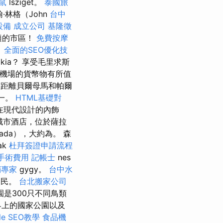
鼠
lsziget。
泰國旅
約翰·林格（John
台中
設備
成立公司
基隆徵
舒適的市區！
免費按摩
。
全面的SEO優化技
kia？ 享受毛里求斯
機場的貨幣物有所值
它距離貝爾母馬和帕爾
之一。
HTML基礎對
在現代設計的內飾
城市酒店，位於薩拉
ada），大約為。 森
ak
杜拜簽證申請流程
手術費用
記帳士
nes
銷專家
gygy。
台中水
人民。
台北搬家公司
是300只不同鳥類
界上的國家公園以及
e SEO教學
食品機