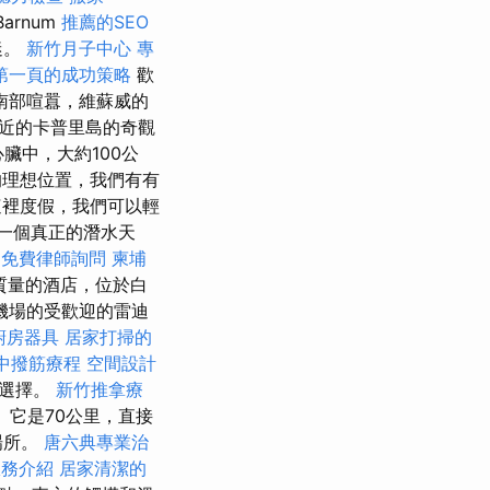
Barnum
推薦的SEO
迷。
新竹月子中心
專
證第一頁的成功策略
歡
南部喧囂，維蘇威的
近的卡普里島的奇觀
的心臟中，大約100公
理想位置，我們有有
裡度假，我們可以輕
裡有一個真正的潛水天
l
免費律師詢問
柬埔
高質量的酒店，位於白
機場的受歡迎的雷迪
廚房器具
居家打掃的
中撥筋療程
空間設計
的選擇。
新竹推拿療
？
它是70公里，直接
場所。
唐六典專業治
服務介紹
居家清潔的