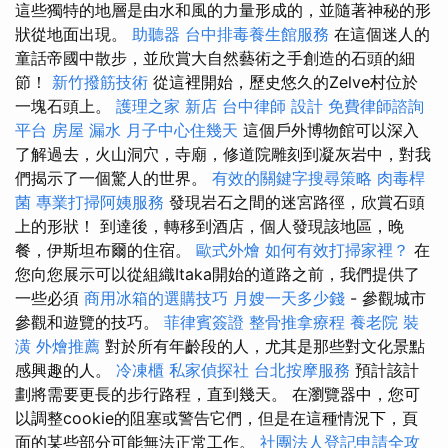
這些獨特的地層是由水和風的力量形成的，並隨著神秘的形
狀從地面出現。
助聽器
台中排毒養生館服務
在這個迷人的
童話帝國中散步，並欣賞大自然藝術之手創造的石頭的細
節！
新竹撥筋技術
從這裡開始，歷史悠久的Zelve村位於
一塊石頭上。
護理之家 新店
台中律師
設計
免費律師諮詢
平台
房屋 漏水
月子中心住幾天
這個戶外博物館可以深入
了解過去，火山洞穴，寺廟，修道院雕刻到凝灰岩中，對我
們揭示了一個驚人的世界。
有效的關鍵字搜尋策略
肉毒桿
菌
專業打掃阿姨服務
發現岩石之間的迷宮路徑，欣賞石頭
上的形狀！ 到達後，轉移到酒店，個人發現該地區，晚
餐，伊斯坦布爾的住宿。
歐式外燴
如何有效打掃家裡？
在
您向您展示可以從組織Itaka開始的道路之前，我們提供了
一些必須
商用冰箱的選購技巧
月嫂一天多少錢
- 參觀城市
參觀和遊覽的技巧。
菲律賓簽證
整骨推拿療程
養老院
裝
潢
外燴推薦
對於所有年齡段的人，尤其是那些對文化景點
感興趣的人。
冷凍櫃
私家偵探社
台北按摩服務
預計該計
劃將需要更長的步行路程，直到幾天。 在瀏覽器中，您可
以調整cookie的阻塞或警告它們，但是在這種情況下，頁
面的某些部分可能無法正常工作。
社團法人登記申請全攻