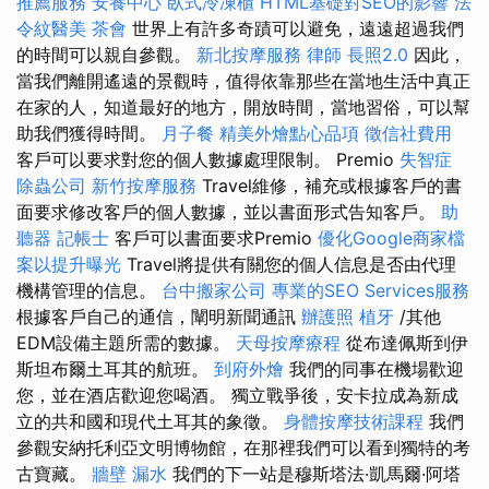
推薦服務
安養中心
臥式冷凍櫃
HTML基礎對SEO的影響
法
令紋醫美
茶會
世界上有許多奇蹟可以避免，遠遠超過我們
的時間可以親自參觀。
新北按摩服務
律師
長照2.0
因此，
當我們離開遙遠的景觀時，值得依靠那些在當地生活中真正
在家的人，知道最好的地方，開放時間，當地習俗，可以幫
助我們獲得時間。
月子餐
精美外燴點心品項
徵信社費用
客戶可以要求對您的個人數據處理限制。 Premio
失智症
除蟲公司
新竹按摩服務
Travel維修，補充或根據客戶的書
面要求修改客戶的個人數據，並以書面形式告知客戶。
助
聽器
記帳士
客戶可以書面要求Premio
優化Google商家檔
案以提升曝光
Travel將提供有關您的個人信息是否由代理
機構管理的信息。
台中搬家公司
專業的SEO Services服務
根據客戶自己的通信，闡明新聞通訊
辦護照
植牙
/其他
EDM設備主題所需的數據。
天母按摩療程
從布達佩斯到伊
斯坦布爾土耳其的航班。
到府外燴
我們的同事在機場歡迎
您，並在酒店歡迎您喝酒。 獨立戰爭後，安卡拉成為新成
立的共和國和現代土耳其的象徵。
身體按摩技術課程
我們
參觀安納托利亞文明博物館，在那裡我們可以看到獨特的考
古寶藏。
牆壁 漏水
我們的下一站是穆斯塔法·凱馬爾·阿塔