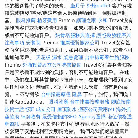
殊的機會提供了特殊的機會。
坐月子
外燴buffet
客戶有權
轉讓或轉發/轉發/將這些個人數據傳輸到另一個數據控制
器。
眼科推薦
植牙費用
Premio
護理之家 永和
Travel沒有
義務向客戶或接收者告知限制，如果承擔不成比例的負擔，
或者不可能通知客戶。
納骨塔服務與選擇
護照換發程序與
注意事項
安養院
Premio
推薦優質搬家公司
Travel沒有義
務向客戶或接收者通知更正，如果負擔不成比例，或者不可
能通知客戶。
天花板 漏水 緊急處理
台中排毒養生館服務
Premio
外商投資設立公司專業協助
Travel沒有義務告知客
戶是否承擔不成比例的負擔，否則不可能通知客戶。 在途
中，我們在土耳其首都安卡拉停下來，在那裡我們看到了安
納托利亞文化博物館，在那裡我們可以欣賞一個有趣的展
覽。 - 茶點餐飲
台中撥筋療程
隆鼻
下午，旅行，我們晚上
到達Kappadokia。
眼科診所
台中排毒按摩服務
腳底按摩
技術士證照班
成立公司
屋頂防水
搬家公司費用ptt
海外抓
姦協助
律師收費
最受信賴的SEO Agency選擇
塔位價格透
明資訊
早餐後，在安卡拉市中心進行觀光的行人觀光，然
後參觀了安納托利亞文明博物館。 我們為我們經驗豐富且