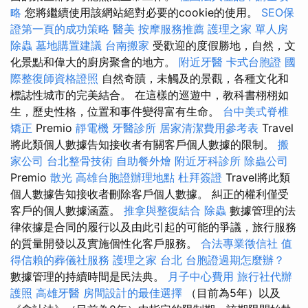
略
您將繼續使用該網站絕對必要的cookie的使用。
SEO保
證第一頁的成功策略
醫美
按摩服務推薦
護理之家 單人房
除蟲
墓地購置建議
台南搬家
受歡迎的度假勝地，自然，文
化景點和偉大的廚房聚會的地方。
附近牙醫
卡式台胞證
國
際整復師資格證照
自然奇蹟，未觸及的景觀，各種文化和
標誌性城市的完美結合。 在這樣的巡遊中，教科書栩栩如
生，歷史性格，位置和事件變得富有生命。
台中美式脊椎
矯正
Premio
靜電機
牙醫診所
居家清潔費用參考表
Travel
將此類個人數據告知接收者有關客戶個人數據的限制。
搬
家公司
台北整骨技術
自助餐外燴
附近牙科診所
除蟲公司
Premio
散光
高雄台胞證辦理地點
杜拜簽證
Travel將此類
個人數據告知接收者刪除客戶個人數據。 糾正的權利僅受
客戶的個人數據涵蓋。
推拿與整復結合
除蟲
數據管理的法
律依據是合同的履行以及由此引起的可能的爭議，旅行服務
的質量開發以及實施個性化客戶服務。
合法專業徵信社
值
得信賴的葬儀社服務
護理之家 台北
台胞證過期怎麼辦？
數據管理的持續時間是民法典。
月子中心費用
旅行社代辦
護照
高雄牙醫
房間設計的最佳選擇
（目前為5年）以及