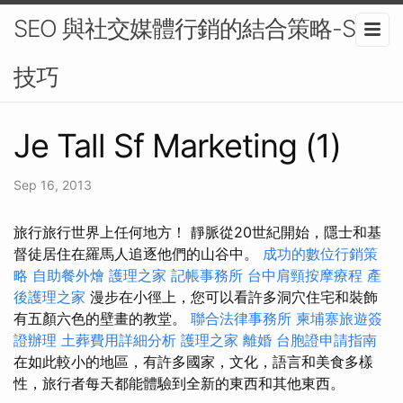
SEO 與社交媒體行銷的結合策略-SEO
技巧
Je Tall Sf Marketing (1)
Sep 16, 2013
旅行旅行世界上任何地方！ 靜脈從20世紀開始，隱士和基
督徒居住在羅馬人追逐他們的山谷中。
成功的數位行銷策
略
自助餐外燴
護理之家
記帳事務所
台中肩頸按摩療程
產
後護理之家
漫步在小徑上，您可以看許多洞穴住宅和裝飾
有五顏六色的壁畫的教堂。
聯合法律事務所
柬埔寨旅遊簽
證辦理
土葬費用詳細分析
護理之家
離婚
台胞證申請指南
在如此較小的地區，有許多國家，文化，語言和美食多樣
性，旅行者每天都能體驗到全新的東西和其他東西。