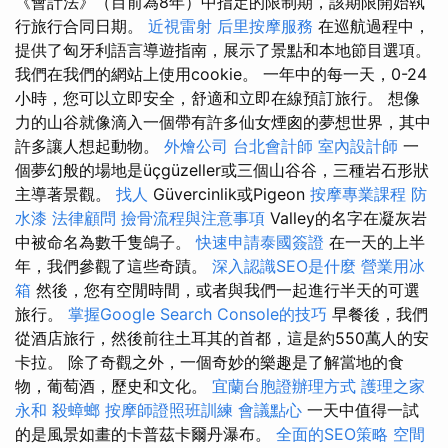
《會計法》（目前為8年）中指定的限制期，該期限開始執
行旅行合同日期。
近視雷射
后里按摩服務
在巡航過程中，
提供了匈牙利語言導遊指南，展示了景點和本地節目選項。
我們在我們的網站上使用cookie。 一年中的每一天，0-24
小時，您可以立即安全，舒適和立即在線預訂旅行。 想像
力的山谷就像滴入一個帶有許多仙女煙囪的夢想世界，其中
許多讓人想起動物。
外燴公司
台北會計師
室內設計師
一
個夢幻般的場地是üçgüzeller或三個山谷谷，三種岩石形狀
主導著景觀。
找人
Güvercinlik或Pigeon
按摩專業課程
防
水漆
法律顧問
撿骨流程與注意事項
Valley的名字在凝灰岩
中被命名為數千隻鴿子。
快速申請泰國簽證
在一天的上半
年，我們參觀了這些奇蹟。
深入認識SEO是什麼
營業用冰
箱
然後，您有空閒時間，或者與我們一起進行半天的可選
旅行。
掌握Google Search Console的技巧
早餐後，我們
從酒店旅行，然後前往土耳其的首都，這是約550萬人的安
卡拉。 除了奇觀之外，一個奇妙的樂趣是了解當地的食
物，葡萄酒，歷史和文化。
宜蘭台胞證辦理方式
護理之家
永和
殺蟑螂
按摩師證照班訓練
會議點心
一天中值得一試
的是風景如畫的卡普茲卡爾丹瀑布。
全面的SEO策略
空間