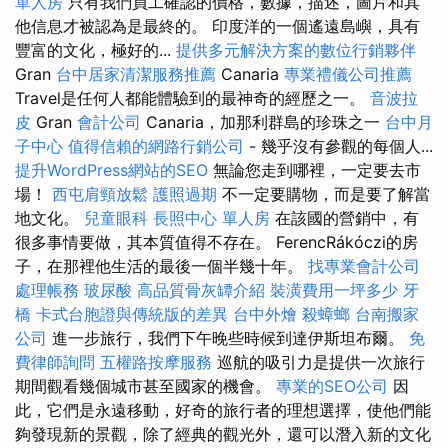
單人房
只有我們員工確認的價格，數據，描述，圖片和其
他信息才被認為是最終的。 印度洋的一個遙遠島嶼，具有
豐富的文化，極好的...
提供多元解決方案的數位行銷夥伴
Gran
台中居家清潔服務推薦
Canaria
專業禮儀公司推薦
Travel是任何人都能體驗到的最神奇的經歷之一。
音波拉
皮
Gran
會計公司
Canaria，加那利群島的珍珠之一
台中月
子中心
值得信賴的網路行銷公司
- 幾乎沒有參觀的每個人...
提升WordPress網站的SEO
無論您走到哪裡，一定要去市
場！
西屯肩頸放鬆
護照過期
不一定要購物，而是要了解當
地文化。
兒童眼科
長照中心 單人房
在該國的營銷中，有
很多事情要做，其本質值得不存在。 FerencRákóczi的房
子，在那裡他生活的最後一個半幾十年。
找專業會計公司
處理帳務
玻尿酸
高品質骨灰罈介紹
裝潢費用一坪多少
牙
橋
卡式台胞證與傳統版的差異
台中外燴
殺蟑螂
台南搬家
公司
進一步旅行，我們下午晚些時候到達伊斯坦布爾。
免
費律師詢問
五權路按摩服務
巡航的吸引力是提供一次旅行
期間觀看幾個城市甚至國家的機會。
專業的SEO公司
因
此，它們是永遠移動，好奇的旅行者的理想選擇，使他們能
夠發現新的景觀，除了經典的觀光外，還可以潛入新的文化