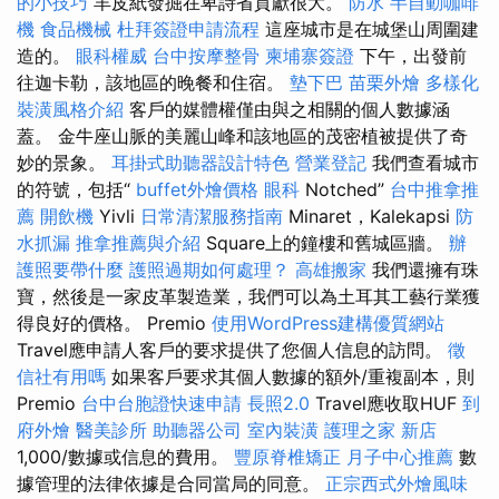
的小技巧
羊皮紙發掘在卑詩省貢獻很大。
防水
半自動咖啡
機
食品機械
杜拜簽證申請流程
這座城市是在城堡山周圍建
造的。
眼科權威
台中按摩整骨
柬埔寨簽證
下午，出發前
往迦卡勒，該地區的晚餐和住宿。
墊下巴
苗栗外燴
多樣化
裝潢風格介紹
客戶的媒體權僅由與之相關的個人數據涵
蓋。 金牛座山脈的美麗山峰和該地區的茂密植被提供了奇
妙的景象。
耳掛式助聽器設計特色
營業登記
我們查看城市
的符號，包括“
buffet外燴價格
眼科
Notched”
台中推拿推
薦
開飲機
Yivli
日常清潔服務指南
Minaret，Kalekapsi
防
水抓漏
推拿推薦與介紹
Square上的鐘樓和舊城區牆。
辦
護照要帶什麼
護照過期如何處理？
高雄搬家
我們還擁有珠
寶，然後是一家皮革製造業，我們可以為土耳其工藝行業獲
得良好的價格。 Premio
使用WordPress建構優質網站
Travel應申請人客戶的要求提供了您個人信息的訪問。
徵
信社有用嗎
如果客戶要求其個人數據的額外/重複副本，則
Premio
台中台胞證快速申請
長照2.0
Travel應收取HUF
到
府外燴
醫美診所
助聽器公司
室內裝潢
護理之家 新店
1,000/數據或信息的費用。
豐原脊椎矯正
月子中心推薦
數
據管理的法律依據是合同當局的同意。
正宗西式外燴風味