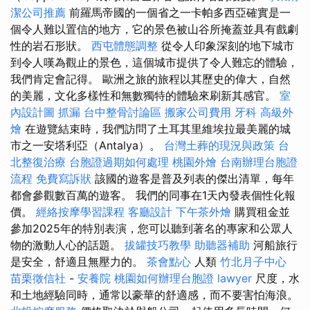
潔公司推薦
前羅馬帝國的一個省之一卡帕多西亞確實是一
個令人難以置信的地方，它的景色被山谷所掩蓋並具有戲劇
性的岩石形狀。
西屯體態調整
從令人印象深刻的地下城市
到令人嘆為觀止的景色，這個城市提供了令人難忘的體驗，
我們肯定會記得。 歐洲之旅的旅程以其歷史的偉大，自然
的美麗，文化多樣性和無數獨特的體驗來刷新其感官。
室
內設計圖
抓漏
台中整骨討論區
搬家公司費用
牙科
高級外
燴
在遊覽結束時，我們訪問了土耳其里維埃拉最美麗的城
市之一安塔利亞（Antalya）。
台灣土葬的現況與政策
台
北整復治療
台胞證過期如何處理
桃園外燴
台南辦理台胞證
流程
免費寫訴狀
該國的遊客是普及列表的傑出清單，每年
都會參觀數百萬的遊客。 我們的同事在1天內發表個性化報
價。
經絡按摩學習課程
客廳設計
下午茶外燴
購買租金並
參加2025年的特別表演，您可以聽到著名的專家和公眾人
物的激動人心的話題。
拔罐技巧教學
助聽器補助
河船旅行
是安全，舒適且無壓力的。
茶會點心
人類
竹北月子中心
苗栗徵信社
-
安養院
桃園如何辦理台胞證
lawyer
尺度，水
和土地經驗同時，通常以豪華的舒適感，而不要害怕海浪。