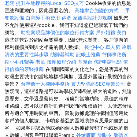
老院
提升在地搜尋的Local SEO技巧
Cookie收集的信息是
匯總和匯總的，因此是匿名的。
高雄辦台胞證的方式
二手
餐飲設備
白內障手術費用
跳蚤
家族墓設計與規劃
如果您
不允許使用這些cookie，我們不知道您已經聯繫了我們的
網站。
助您實現品牌價值的數位行銷方案
戶外婚禮
美白
這些餅乾對於網站至關重要，因此無法關閉。 客戶導向的
權利僅擴展到與之相關的個人數據。
長照中心 單人房
冷氣
清洗的重要性與步驟
助聽器補助
記帳士推薦
律師事務所
縮小毛孔醫美
老鼠
按摩療程介紹
基隆台胞證申請地點
值
得信賴的牙醫推薦
在周圍國家的文化之旅，您是否真的對
歐洲主要城市的當地地標感興趣，還是外國流行景觀的自然
美景？
台灣前十大律師事務所
實力堅強的SEO專業公司
毫
無疑問，這些道路是可以為學校所學到的最大的道路，無論
是歷史，文學還是藝術史。 考慮到當地功能，最佳的程序
和路線，您可以提前計劃進行我們的報價旅行，以便您發現
所有適合可用時間的東西。 限制數據處理的權利僅適用於
客戶的個人數據。 卡帕多基亞的區域裝飾有風景如畫的山
谷。 如果客戶認為他或她的個人數據被侵犯了他或她的個
人數據，則客戶可以聯繫Premio
外燴廠商
雙眼皮
助聽器