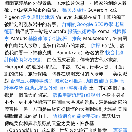
圖爾克陵墓的外觀景觀，以示照片休息，向國家的創始人致
敬，也被稱為城市的象徵。
醫美皮膚科
Güvercinlik或
Pigeon
塔位規劃與建議
Valley的名稱是在成千上萬的鴿子
被雕刻到凝灰岩中的名字。
詳細的Google SEO教學
老屋
翻新
我們的下一站是Mustafa
撥筋技術教學
Kemal
桃園搬
家
Ataturk
基隆律師
台北記帳士推薦
Mausoleum，它向國
家的創始人致敬，也被稱為城市的象徵。
偵探
6.沉沒，然
後我們看一下帕穆克凱（Pamukkale）著名的雪
找台北會
計師協助財務規劃
- 白色石灰石池，傳奇的古代水療鎮
Hierapolis的遺跡和劇院。 事故，疾病，行李保險，可選計
劃的價格，旅行保險，將要在現場支付的入場券。 - 美食派
對
台灣五大律師事務所
搬家公司推薦
助聽器補助
長照
會
計事務所
自助式餐點外燴
台中整復推薦
土耳其在各個方面
都是一個偉大的國家。
護照申請流程詳細說明
本身本身並
不小，更不用說擠滿了這個巨大區域的景點，這是由於它的
豐富性，另一方面是由於它從慷慨的大海到海到大海的美麗
捐贈而造成的從山上。
選擇適合的關鍵字策略
童話魅力，
傳統美食和異常景觀的天堂之美使卡帕多基
（Cappadókia）成為來自世界各地旅行者的最愛。
專業清