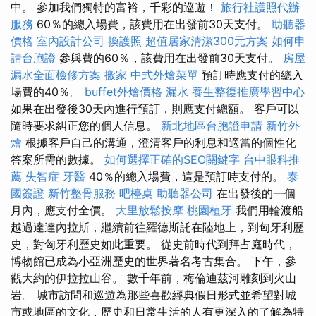
中。 參加我們獨特的富裕，千彩的巡遊！
旅行社護照代辦
服務
60％的總入場費，該費用在出發前30天支付。
助聽器
價格
室內設計公司
換護照
超值居家清潔300元方案
如何申
請台胞證
參與費的60％，該費用在出發前30天支付。
房屋
漏水全面檢修方案
搬家
中式外燴菜單
預訂時應支付的總入
場費的40％。
buffet外燴價格
漏水
養生整復推廣學習中心
如果在出發後30天內進行預訂，則應支付總額。 客戶可以
隨時要求糾正您的個人信息。
新北地區台胞證申請
新竹外
燴
根據客戶自己的溝通，澄清客戶的利息和適當的個性化
答案所需的數據。
如何選擇正確的SEO關鍵字
台中眼科推
薦
失智症
牙醫
40％的總入場費，這是預訂時支付的。
泰
國簽證
新竹整骨服務
吧檯桌
助聽器公司
在出發後的一個
月內，應支付全價。
大里放鬆按摩
桃園植牙
我們用輪渡船
越過達達內拉斯，繼續前往羅德斯託在陸地上，到匈牙利歷
史，對匈牙利歷史如此重要。 從史前時代到拜占庭時代，
博物館已成為小亞洲歷史的世界著名考古集合。 下午，參
觀大約的伊拉拉山谷。 數千年前，梅倫迪茲河雕刻到火山
岩。 城市訪問和巡遊為那些喜歡經典假日形式並希望對城
市或地區的文化，歷史和日常生活的人有更深入的了解為特