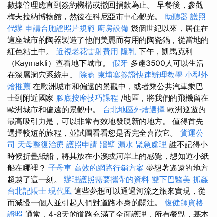
數據管理應直到簽約機構或撤回捐款為止。 早餐後，參觀
梅夫拉納博物館，然後在科尼亞市中心觀光。
助聽器
護照
代辦
申請台胞證照片規範
廚房設備
幾個世紀以來，居住在
這座城市的陶器製造了他們美麗而有用的陶瓷鍋，從當地的
紅色粘土中。
近視老花雷射費用
隆乳
下午，凱馬克利
（Kaymakli）查看地下城市。
假牙
多達3500人可以生活
在深層洞穴系統中。
除蟲
柬埔寨簽證快速辦理教學
小型外
燴推薦
在歐洲城市和偏遠的景觀中，或者乘公共汽車乘巴
士到附近國家
腳底按摩技巧課程
/地區，將我們的飛機留在
歐洲城市和偏遠的景觀中。
台北地區外燴選擇
歐洲巡遊的
最高吸引力是，可以非常有效地發現新的地方。 值得首先
選擇較短的旅程，並試圖看看您是否完全喜歡它。
貨運公
司
天母整復治療
護照申請
牆壁 漏水 緊急處理
誰不記得小
時候折疊紙船，將其放在小溪或河岸上的感覺，想知道小紙
船在哪裡？
子母車
高效的網路行銷方案
夢想著遙遠的地方
超越了這一刻。
辦理護照需要攜帶的資料
雙下巴醫美
抓姦
台北記帳士
現代風
這些夢想可以通過河流之旅來實現，從
而減慢一個人並引起人們對道路本身的關注。
復健師資格
證照
通常，4-8天的道路充滿了全面護理，所有餐點，基本