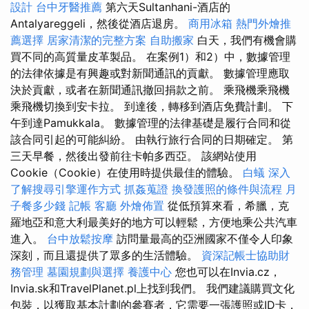
設計
台中牙醫推薦
第六天Sultanhani-酒店的
Antalyareggeli，然後從酒店退房。
商用冰箱
熱門外燴推
薦選擇
居家清潔的完整方案
自助搬家
白天，我們有機會購
買不同的高質量皮革製品。 在案例1）和2）中，數據管理
的法律依據是有興趣或對新聞通訊的貢獻。 數據管理應取
決於貢獻，或者在新聞通訊撤回捐款之前。 乘飛機乘飛機
乘飛機切換到安卡拉。 到達後，轉移到酒店免費計劃。 下
午到達Pamukkala。 數據管理的法律基礎是履行合同和從
該合同引起的可能糾紛。 由執行旅行合同的日期確定。 第
三天早餐，然後出發前往卡帕多西亞。 該網站使用
Cookie（Cookie）在使用時提供最佳的體驗。
白蟻
深入
了解搜尋引擎運作方式
抓姦蒐證
換發護照的條件與流程
月
子餐多少錢
記帳
客廳
外燴佈置
從低預算來看，希臘，克
羅地亞和意大利最美好的地方可以輕鬆，方便地乘公共汽車
進入。
台中放鬆按摩
訪問量最高的亞洲國家不僅令人印象
深刻，而且還提供了眾多的生活體驗。
資深記帳士協助財
務管理
墓園規劃與選擇
養護中心
您也可以在Invia.cz，
Invia.sk和TravelPlanet.pl上找到我們。 我們建議購買文化
包裝，以獲取基本計劃的參賽者，它需要一張護照或ID卡，