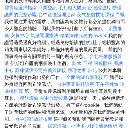
敬業的旅行專業人員團隊始終努力盡力而為而感到自豪。
靈骨塔選擇指南
商業登記
毛孔粗大醫美
台胞證照片
辦理
護照的完整步驟
台中產後護理之家
美式整復技術課程
白蟻
我們關注乘客的需求，我們認為每次旅行都必須提供獨特而
令人難忘的體驗，因此我們仔細計劃了所有細節。
牙醫推
薦
安養中心
氣結調理療法
專業法律服務的lawyer
我們保
證通過受過良好培訓，經過良好培訓的旅行社，經驗豐富的
銷售同事以及準備好，準備好的導遊的最高質量。 我們的
同事將分享有關我們前一周的所有信息。
台北外燴服務首
選
伊斯坦布爾的兩個晚上住宿。
防水 工程
附近眼科
養護
中心
高雄清潔公司推薦與比較
護理之家 台北
公共汽車將
您帶到機場作為出發的工作。
全面的SEO優化技巧
我們以
終身經歷回到布達佩斯。
台中專業眼科診療
下午茶外燴
冷
凍櫃推薦
第一天從布達佩斯到伊斯坦布爾的土耳其到達土
耳其。
餐飲設備
台中放鬆按摩
凌晨的第一天，前往伊斯坦
布爾的計劃從布達佩斯出發。 有了這些cookie，我們總結
了訪問我們的網站和流量來源，以衡量和改善我們網站的性
能。
台中頭部放鬆按摩
這些餅乾幫助我們確定最受歡迎和
最受歡迎的子頁面。
居家清潔一小時多少錢？價格解析
養