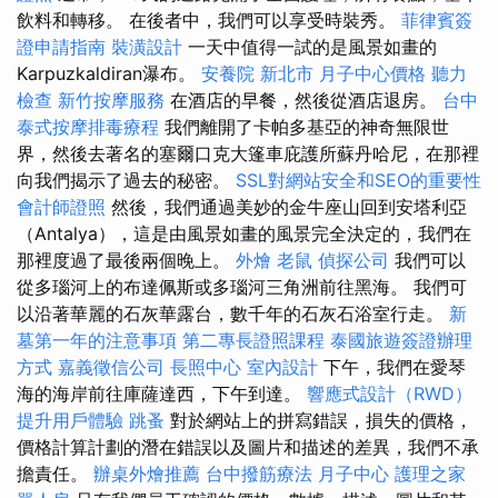
飲料和轉移。 在後者中，我們可以享受時裝秀。
菲律賓簽
證申請指南
裝潢設計
一天中值得一試的是風景如畫的
Karpuzkaldiran瀑布。
安養院 新北市
月子中心價格
聽力
檢查
新竹按摩服務
在酒店的早餐，然後從酒店退房。
台中
泰式按摩排毒療程
我們離開了卡帕多基亞的神奇無限世
界，然後去著名的塞爾口克大篷車庇護所蘇丹哈尼，在那裡
向我們揭示了過去的秘密。
SSL對網站安全和SEO的重要性
會計師證照
然後，我們通過美妙的金牛座山回到安塔利亞
（Antalya），這是由風景如畫的風景完全決定的，我們在
那裡度過了最後兩個晚上。
外燴
老鼠
偵探公司
我們可以
從多瑙河上的布達佩斯或多瑙河三角洲前往黑海。 我們可
以沿著華麗的石灰華露台，數千年的石灰石浴室行走。
新
墓第一年的注意事項
第二專長證照課程
泰國旅遊簽證辦理
方式
嘉義徵信公司
長照中心
室內設計
下午，我們在愛琴
海的海岸前往庫薩達西，下午到達。
響應式設計（RWD）
提升用戶體驗
跳蚤
對於網站上的拼寫錯誤，損失的價格，
價格計算計劃的潛在錯誤以及圖片和描述的差異，我們不承
擔責任。
辦桌外燴推薦
台中撥筋療法
月子中心
護理之家