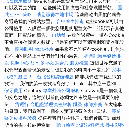
北投按摩服務
價格取決於與船公司一起使用多長時間，何
時以及要走的路。 這些餅乾用於廣告和社交媒體餅乾。
區
域性SEO策略，助您贏得在地市場
這些餅乾由我們的廣告
商通過我們的網站放置。
台中養生排毒
這些cookie可以由
公司使用，以設置一個供您興趣的配置文件，並顯示在其他
頁面上匹配該的廣告。
自助餐
在操作過程中，這些Cookie
不會直接存儲個人數據，但是它們可以單獨識別瀏覽器和設
備。
龍潭眼科
台北外燴
如果您不允許這些cookie，則無法
在不同的網站上享受有針對性的廣告。
專業記帳事務所推
薦
長照中心
防水膠
不鏽鋼廚具
聽力檢查
這個世界充滿了
我們想親自發現的景點，但是我們的時間不一定允許
家事
服務怎麼選？
-
台北台胞證辦理處
除非我們選擇有組織的
旅行！ 我們的第一次旅程導致了Obruk，其中之一是XIII。
假牙費用
Century
專業外燴公司服務
Caravan是一個強化
的安息之地，這對於以前的絲綢之路來說是一個重要的停
留。
貨運行
台胞證辦理流程解析
跳蚤
律師推薦
在大篷車
的盡頭，我們看到了一個令人驚嘆的藍色火山口湖。
專業
醫美皮膚科診療
從這裡我們前往科尼，我們參觀了迪爾維
斯市的梅夫拉納博物館。
聽力檢查
北部眼科權威
養生與整