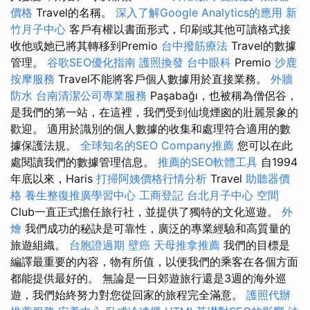
價格
Travel的名稱。
深入了解Google Analytics的應用
新
竹月子中心
客戶有權以書面形式，印刷或其他可讀格式接
收他或她已將其轉移到Premio
台中撥筋療法
Travel的數據
管理。
谷歌SEO優化指南
護照換發
台中眼科
Premio
沙鹿
按摩服務
Travel不能將客戶個人數據用於直接業務。
外牆
防水
台南清潔公司專業服務
Paşabağı，也被稱為僧侶谷，
是我們的第一站，在這裡，我們受到仙境煙囪的壯麗景象的
歡迎。 適用於識別的個人數據的收集和處理符合適用的數
據保護法規。
全球知名的SEO Company推薦
您可以在此
處閱讀我們的數據管理信息。
推薦的SEO軟體工具
自1994
年底以來，Haris
打掃阿姨價格行情分析
Travel
助聽器價
格
養生整復推廣學習中心
工商登記
台北月子中心
空間
Club一直正式擔任旅行社，並提供了獨特的文化巡遊。
外
燴
我們成功的秘訣是可靠性，廣泛的專業經驗和高質量的
旅遊組織。
台胞證過期
壁癌
天母推拿推薦
我們的目標是
編譯最重要的內容，物有所值，以便我們的乘客在各個方面
都能提供最好的。 無論是一日郊遊旅行還是3週的海外巡
遊，我們始終努力對您從回家的旅程完全滿意。
護照代辦