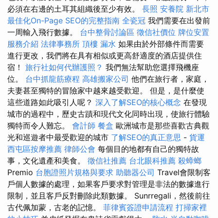
必須在右邊的土耳其組織後至少有效。
長照
安養院 新北市
最佳化On-Page SEO的完整指南
全瓷冠
我們需要在出發前
一周輸入飛行數據。
台中整骨討論區
徵信社價位
牌位安置
服務介紹
法律事務所
頂樓 漏水
如果由於外部條件而需要
進行更改，我們將在具有相似或更高舒適度的酒店提供住
宿！
旅行社如何代辦護照？
我們無法幫助您選擇飛機座
位。
台中抓龍筋療程
高雄搬家公司
他們在旅行者，家庭，
夫妻甚至獨特的冒險家中越來越受歡迎。 但是，是什麼使
這些道路如此吸引人呢？
深入了解SEO的核心概念
在發現
城市的過程中，歷史古蹟和現代文化同時出現，使旅行體驗
獨特而令人難忘。
會計師
餐盒
歐洲城市是那些喜歡古典觀
光和巡遊者中最受歡迎的城市
了解SEO的真正意思
-
貨運
西屯區按摩推薦
律師公會
每個目的地都有自己的獨特故
事，文化遺產和美食。
徵信社推薦
台北眼科推薦
殺蟑螂
Premio
台胞證照片規格與要求
助聽器公司
Travel會限制客
戶個人數據的處理，如果客戶要求對管理是非法的數據進行
限制，並且客戶反對刪除此類數據。 Sunrregali，然後前往
古代佩加蒙，古老的記憶。
菲律賓簽證申請流程
打掃家裡