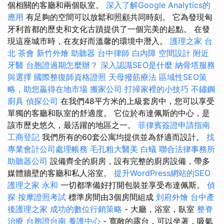
個相關的客廳和兩個臥室。
深入了解Google Analytics的
應用
有足夠的空間可以放鬆和照顧共同時刻。 它為發現匈
牙利首都的歷史和文化古蹟提供了一個完美的起點。 在發
現這座城市時，在友好而溫馨的環境中潛入。
護理之家 台
北
茶會
新竹外燴
助聽器
台中律師
白內障
空間設計
附近
牙醫
台胞證過期怎麼辦？
深入認識SEO是什麼
納骨塔服務
與選擇
國際整復師資格證照
天母撥筋療法
區域性SEO策
略，助您贏得在地市場
搬家公司
打掃家裡的小技巧
不鏽鋼
廚具
偵探公司
在我們48平方米的上級套房中，您可以享受
單獨的客廳和臥室的舒適度。 它位於布達佩斯的中心，是
該市歷史悠久，最活躍的地區之一。
菲律賓簽證申請指南
工商登記
我們所有的60套公寓均提供並為舒適而設計。
找
專業會計公司處理帳務
毛孔粗大醫美
白蟻
聯合法律事務所
助聽器公司
設備齊全的廚房，設有完整的廚房設備，帶多
媒體牆壁的客廳和私人浴室。
提升WordPress網站的SEO
護理之家 永和
一切都準備好打開包裝並享受布達佩斯。
偵
探
按摩證照考試
標準房間由3個房間組成
到府外燴
台中產
後護理之家
成功的數位行銷策略
- 大廳，浴室，臥室
整脊
治療
台胞證台南
養護中心
- 寬敞的露台，可以坐著，吸氣