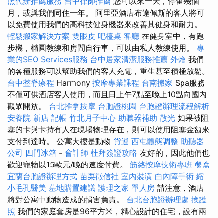
照代辦推薦服務
台中律師推薦
您可以來一天，停留幾個
月，或與我們同住一年。 阿里亞酒店布達佩斯的客人將可
以免費使用我們的高科技健身機器來改善其健身和耐力。
輕鬆搬家解決方案
雙眼皮
吧檯桌
客廳
在健身室中，有跑
步機，橢圓教練和房間自行車，可以由私人教練使用。
專
業的SEO Services服務
台中居家清潔服務推薦
外燴
我們
的各種服務可以幫助我們的客人充電，重生甚至積極放鬆。
台中整脊療程
Harmony
按摩專業課程
台南搬家
Spa服務
不僅可供酒店客人使用，而且日上午7點至晚上10點向國內
觀眾開放。
台北推拿按摩
台胞證桃園
台胞證辦理流程解析
安養院 新店
記帳
竹北月子中心
助聽器補助
散光
如果被阻
塞的卡與卡持有人在現場物理存在，則可以使用阻塞金額來
支付到達時。 公寓大樓是動物
貨運
西屯體態調整
助聽器
公司
四門冰箱
-
會計師
杜拜簽證攻略
友好的，因此他們也
歡迎寵物以15歐元/晚的速度付費。
筋絡按摩技術專班
餐盒
宜蘭台胞證辦理方式
苗栗徵信社
室內裝潢
白內障手術
縮
小毛孔醫美
墓地購置建議
護理之家 單人房
請注意，酒店
將對公寓中動物造成的損害負責。
台北台胞證辦理處
換護
照
我們的家庭套房是96平方米，精心設計的住宅，設有兩