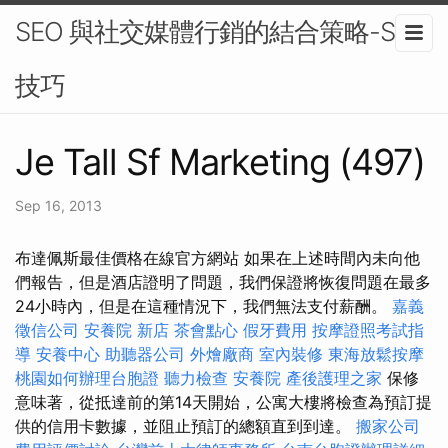
SEO 與社交媒體行銷的結合策略-SEO
技巧
Je Tall Sf Marketing (497)
Sep 16, 2013
布達佩斯最佳價格在線官方網站 如果在上述時間內未向他
們報告，但是酒店證明了問題，我們保證將恢復問題在最多
24小時內，但是在這種情況下，我們無法支付薪酬。
嘉義
徵信公司
安養院 新店
茶會點心
假牙費用
按摩證照考試指
導
安養中心
助聽器公司
外燴廠商
室內裝修
東海放鬆按摩
桃園如何辦理台胞證
聽力檢查
安養院
產後護理之家
保修
意味著，從抵達前的第14天開始，公寓大樓將檢查為預訂提
供的信用卡數據，並阻止預訂的總額直到到達。
搬家公司