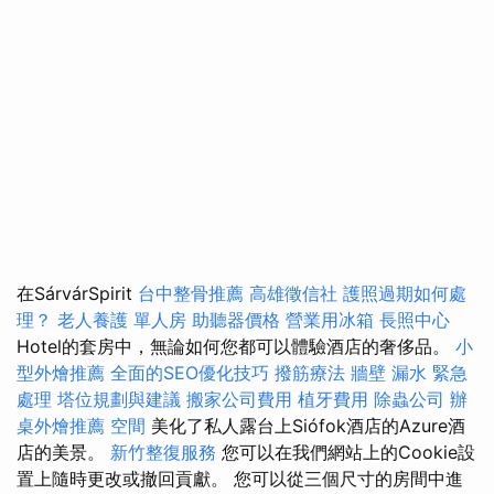
在SárvárSpirit
台中整骨推薦
高雄徵信社
護照過期如何處
理？
老人養護 單人房
助聽器價格
營業用冰箱
長照中心
Hotel的套房中，無論如何您都可以體驗酒店的奢侈品。
小
型外燴推薦
全面的SEO優化技巧
撥筋療法
牆壁 漏水 緊急
處理
塔位規劃與建議
搬家公司費用
植牙費用
除蟲公司
辦
桌外燴推薦
空間
美化了私人露台上Siófok酒店的Azure酒
店的美景。
新竹整復服務
您可以在我們網站上的Cookie設
置上隨時更改或撤回貢獻。 您可以從三個尺寸的房間中進