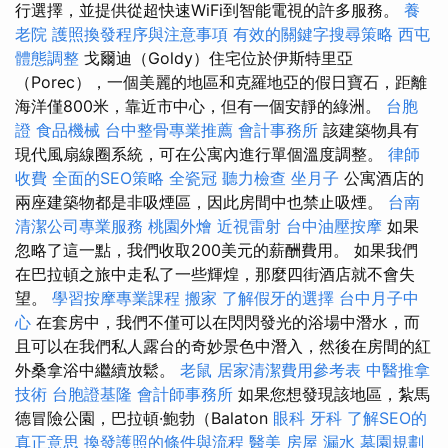
行選擇，並提供從超快速WiFi到智能電視的許多服務。
養
老院
護照換發程序與注意事項
有效的關鍵字搜尋策略
西屯
體態調整
戈爾迪（Goldy）住宅位於伊斯特里亞
（Porec），一個美麗的地區和克羅地亞的假日寶石，距離
海洋僅800米，靠近市中心，但有一個安靜的綠洲。
台胞
證
食品機械
台中整骨專業推薦
會計事務所
該建築物具有
現代風扇線圈系統，可在公寓內進行單個溫度調整。
律師
收費
全面的SEO策略
全瓷冠
聽力檢查
坐月子
公寓酒店的
兩座建築物都是非吸煙區，因此房間中也禁止吸煙。
台南
清潔公司專業服務
桃園外燴
近視雷射
台中油壓按摩
如果
忽略了這一點，我們收取200美元的薪酬費用。 如果我們
在巴拉頓之旅中走私了一些輝煌，那麼四街酒店就不會失
望。
學習按摩專業課程
搬家
了解假牙的選擇
台中月子中
心
在套房中，我們不僅可以在閃閃發光的浴場中潛水，而
且可以在我們私人露台的奇妙景色中潛入，然後在房間的紅
外桑拿浴中繼續放鬆。
老鼠
居家清潔費用參考表
中醫推拿
技術
台胞證基隆
會計師事務所
如果您想發現該地區，紮馬
德冒險公園，巴拉頓·鮑勃（Balaton
眼科
牙科
了解SEO的
真正意思
換發護照的條件與流程
醫美
房屋 漏水
墓園規劃