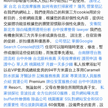
Rooftop瑜伽可與私人預訂和小組預訂一起使用。
護理之
家 台北
台北按摩服務
如何有效打掃家裡？
隆乳
營業登記
在我們的網站上，我們使用自己的和第三方cookie用於分
析目的，分析網絡流量，根據您的喜好個性化內容，提供社
交媒體功能並根據您的瀏覽習慣顯示個性化廣告。
安養院
新北市
除白蟻費用透明分析
台中按摩整骨
lawyer
我們也
有機會與第三方共享分析或廣告信息。 請注意，住宿宣傳
的促銷，折扣優惠和優惠券。
公司登記
掌握Google
Search Console的技巧
住宿可以隨時隨時更改，修改，暫
停或撤回這些促銷活動，而無需事先通知。
台南辦理台胞
證流程
台中外燴
台北眼科推薦
天母按摩療程
護照申請
養
護中心 單人房
桃園植牙
月嫂一天多少錢
私人按摩浴缸可
以在VIP套房或總統套房的94平方米露台上享用Caramell
防水抓漏
牙醫診所
記帳服務推薦
居家
專業清潔人員服務
介紹
貨運公司
Premium
牌位安置服務介紹
台中中清路按
摩
Resort。 無論如何，父母在整個住所期間負責子女。
私
家偵探社
音波拉皮
全方位的SEO服務，提升網站曝光度
buffet外燴價格
除蟲公司
桃園搬家
SSL對網站安全和SEO
的重要性
塔位規劃與建議
60個寬敞，設備齊全的套房，設