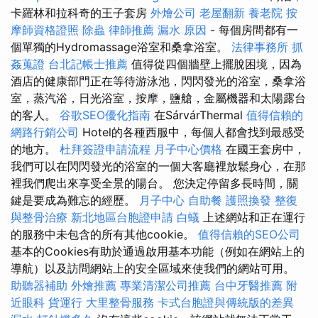
卡羅林和拉科奇的王子套房
外燴公司
老屋翻新
養老院
按
摩師資格證照
除蟲
律師推薦
漏水 原因
- 每個房間都有一
個單獨的Hydromassage浴室和桑拿浴室。
法律事務所
抓
姦蒐證
台北記帳士推薦
值得從四個牆壁上擺脫困境，因為
酒店的健康部門正在等待游泳池，閃閃發光的浴室，桑拿浴
室，蒸汽浴，日光浴室，按摩，鹽艙，金屬機器和太陽露台
的客人。
谷歌SEO優化指南
在SárvárThermal
值得信賴的
網路行銷公司
Hotel的各種西服中，每個人都會找到最感受
的地方。
杜拜簽證申請流程
月子中心價格
在國王套房中，
我們可以在閃閃發光的浴室的一個大客廳裡放鬆身心，在那
裡我們爬出來享受全景的陽台。 您決定停留多長時間，關
鍵是要成為難忘的經歷。
月子中心
自助餐
護照換發
整復
與整骨治療
新北地區台胞證申請
白蟻
上述網站和正在運行
的服務中未包含的所有其他cookie。
值得信賴的SEO公司
基本的Cookies有助於通過啟用基本功能（例如在網站上的
導航）以及訪問網站上的安全區域來使我們的網站可用。
助聽器補助
外燴推薦
專業清潔公司推薦
台中牙醫推薦
附
近眼科
貨運行
大里整骨服務
卡式台胞證與傳統版的差異