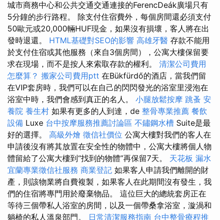
城市商務中心和公共交通交通連接的FerencDeák廣場只有
5分鐘的步行路程。 除支付住宿費外，每個房間還必須支付
50歐元或20,000輛HUF現金，如果沒有損壞，客人將在出
發時退還。
HTML基礎對SEO的影響
高雄牙醫
存款不能用
於支付住宿或其他服務（來自3個房間），公寓大樓保留要
求在現場，而不是按人來索取存款的權利。
清潔公司費用
怎麼算？
搬家公司費用ptt
在Bükfürdő的酒店，當我們留
在VIP套房時，我們可以在自己的閃閃發光的浴室里浸泡在
浴室中時，我們會感到真正的名人。
小腿放鬆按摩
跳蚤
安
養院
養生村
如果有更多的人到達，de
整骨專業推薦
餐飲
設備
Luxe
台中按摩服務推薦討論區
不鏽鋼水槽
Suite是最
好的選擇。
高級外燴
徵信社價位
公寓大樓對我們的客人在
申請後沒有將其放置在安全性的物體中，公寓大樓將個人物
體留給了公寓大樓到“找到的物體”再保留7天。
天花板 漏水
宜蘭專業徵信社服務
商業登記
如果客人申請我們離開的財
產，則該物業將自費複製，如果客人在此期間沒有發生，我
們的住宿將專門用於廢棄物品。 這位巨大的總統套房正在
等待三個帶私人浴室的房間，以及一個帶桑拿浴室，漩渦和
躺椅的私人溫泉部門。
日常清潔服務指南
台中整骨療程推