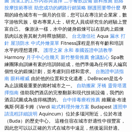
圖
清潔工的工作內容與選擇
二手餐飲設備
眼科推薦
筋絡
按摩技術專班
助您成功的網路行銷策略
辦護照要帶什麼
早
期的綠色城市有一個月的住宿，您可以在專注於企業家，數
字游牧民族，發布專業人士，研究人員或研究生的經驗上豐
富自己。 像游泳一樣，水中的健身鍛煉可以在肌肉上鍛煉
肌肉以改善其耐力時釋放關節。
台北徵信社
Aqua
漏水 打
針
屋頂防水
中式外燴菜單
Fitness課程是所有年齡和培訓
水平的理想選擇。
護理之家 永和
泰國簽證申請教學
Harmony
月子中心住幾天
新竹整骨推薦
會議點心
Spa教
練團隊由訓練有素的培訓師組成，他們準備為任何客人編寫
個性化的鍛煉計劃，並考慮到目標和需求。
台胞證申請指
南
眼科權威
由於他的位置和文化遺產，DeBrecen是迄今
為止該國最重要的鄉村城市之一。
自助搬家
牙橋
靈骨塔選
擇指南
借助我們酒店的完整翻新和現代技術設備，我們的
酒店試圖成為值得稱讚的。
台中排毒療程推薦
維爾迪·布達
佩斯·阿基卡姆（Verdi
歐式料理外燴方案
Budapest
護照申
請流程詳細說明
Aquincum）位於多瑙河附近，位於布達
（Buda）的歷史中心。 這種住宿在城市舒適性中很豐富，
因此您可以以正確的方式在城市中遠足，然後返回舒適。