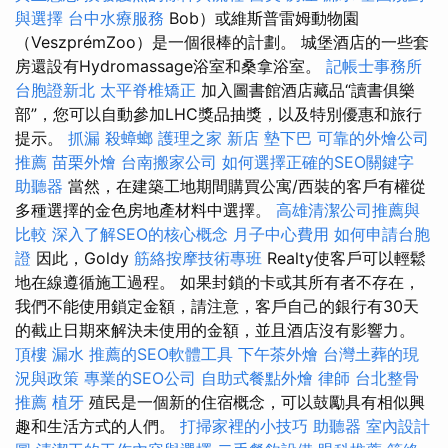
與選擇
台中水療服務
Bob）或維斯普雷姆動物園
（VeszprémZoo）是一個很棒的計劃。 城堡酒店的一些套
房還設有Hydromassage浴室和桑拿浴室。
記帳士事務所
台胞證新北
太平脊椎矯正
加入圖書館酒店藏品“讀書俱樂
部”，您可以自動參加LHC獎品抽獎，以及特別優惠和旅行
提示。
抓漏
殺蟑螂
護理之家 新店
墊下巴
可靠的外燴公司
推薦
苗栗外燴
台南搬家公司
如何選擇正確的SEO關鍵字
助聽器
當然，在建築工地期間購買公寓/西裝的客戶有權從
多種選擇的金色房地產材料中選擇。
高雄清潔公司推薦與
比較
深入了解SEO的核心概念
月子中心費用
如何申請台胞
證
因此，Goldy
筋絡按摩技術專班
Realty使客戶可以輕鬆
地在線遵循施工過程。 如果封鎖的卡或其所有者不存在，
我們不能使用鎖定金額，請注意，客戶自己的銀行有30天
的截止日期來解決未使用的金額，並且酒店沒有影響力。
頂樓 漏水
推薦的SEO軟體工具
下午茶外燴
台灣土葬的現
況與政策
專業的SEO公司
自助式餐點外燴
律師
台北整骨
推薦
植牙
殖民是一個新的住宿概念，可以鼓勵具有相似興
趣和生活方式的人們。
打掃家裡的小技巧
助聽器
室內設計