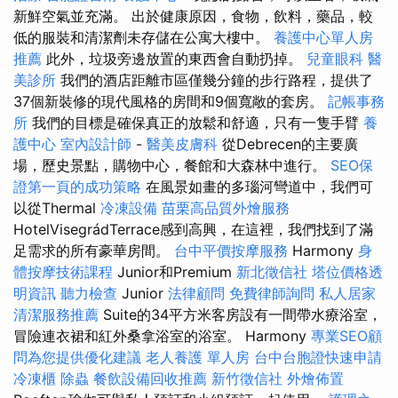
新鮮空氣並充滿。 出於健康原因，食物，飲料，藥品，較
低的服裝和清潔劑未存儲在公寓大樓中。
養護中心單人房
推薦
此外，垃圾旁邊放置的東西會自動扔掉。
兒童眼科
醫
美診所
我們的酒店距離市區僅幾分鐘的步行路程，提供了
37個新裝修的現代風格的房間和9個寬敞的套房。
記帳事務
所
我們的目標是確保真正的放鬆和舒適，只有一隻手臂
養
護中心
室內設計師
-
醫美皮膚科
從Debrecen的主要廣
場，歷史景點，購物中心，餐館和大森林中進行。
SEO保
證第一頁的成功策略
在風景如畫的多瑙河彎道中，我們可
以從Thermal
冷凍設備
苗栗高品質外燴服務
HotelVisegrádTerrace感到高興，在這裡，我們找到了滿
足需求的所有豪華房間。
台中平價按摩服務
Harmony
身
體按摩技術課程
Junior和Premium
新北徵信社
塔位價格透
明資訊
聽力檢查
Junior
法律顧問
免費律師詢問
私人居家
清潔服務推薦
Suite的34平方米客房設有一間帶水療浴室，
冒險連衣裙和紅外桑拿浴室的浴室。 Harmony
專業SEO顧
問為您提供優化建議
老人養護 單人房
台中台胞證快速申請
冷凍櫃
除蟲
餐飲設備回收推薦
新竹徵信社
外燴佈置