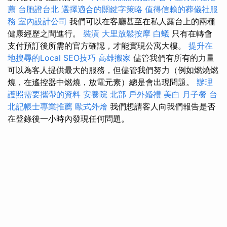
薦
台胞證台北
選擇適合的關鍵字策略
值得信賴的葬儀社服
務
室內設計公司
我們可以在客廳甚至在私人露台上的兩種
健康經歷之間進行。
裝潢
大里放鬆按摩
白蟻
只有在轉會
支付預訂後所需的官方確認，才能實現公寓大樓。
提升在
地搜尋的Local SEO技巧
高雄搬家
儘管我們有所​​有的力量
可以為客人提供最大的服務，但儘管我們努力（例如燃燒燃
燒，在遙控器中燃燒，放電元素）總是會出現問題。
辦理
護照需要攜帶的資料
安養院 北部
戶外婚禮
美白
月子餐
台
北記帳士專業推薦
歐式外燴
我們想請客人向我們報告是否
在登錄後一小時內發現任何問題。