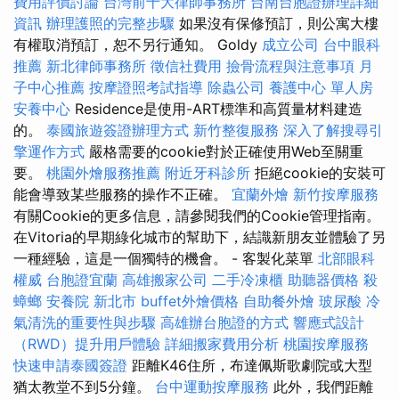
費用評價討論
台灣前十大律師事務所
台南台胞證辦理詳細
資訊
辦理護照的完整步驟
如果沒有保修預訂，則公寓大樓
有權取消預訂，恕不另行通知。 Goldy
成立公司
台中眼科
推薦
新北律師事務所
徵信社費用
撿骨流程與注意事項
月
子中心推薦
按摩證照考試指導
除蟲公司
養護中心 單人房
安養中心
Residence是使用-ART標準和高質量材料建造
的。
泰國旅遊簽證辦理方式
新竹整復服務
深入了解搜尋引
擎運作方式
嚴格需要的cookie對於正確使用Web至關重
要。
桃園外燴服務推薦
附近牙科診所
拒絕cookie的安裝可
能會導致某些服務的操作不正確。
宜蘭外燴
新竹按摩服務
有關Cookie的更多信息，請參閱我們的Cookie管理指南。
在Vitoria的早期綠化城市的幫助下，結識新朋友並體驗了另
一種經驗，這是一個獨特的機會。 - 客製化菜單
北部眼科
權威
台胞證宜蘭
高雄搬家公司
二手冷凍櫃
助聽器價格
殺
蟑螂
安養院 新北市
buffet外燴價格
自助餐外燴
玻尿酸
冷
氣清洗的重要性與步驟
高雄辦台胞證的方式
響應式設計
（RWD）提升用戶體驗
詳細搬家費用分析
桃園按摩服務
快速申請泰國簽證
距離K46住所，布達佩斯歌劇院或大型
猶太教堂不到5分鐘。
台中運動按摩服務
此外，我們距離