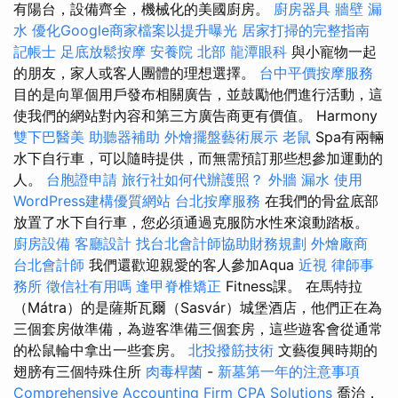
有陽台，設備齊全，機械化的美國廚房。
廚房器具
牆壁 漏
水
優化Google商家檔案以提升曝光
居家打掃的完整指南
記帳士
足底放鬆按摩
安養院 北部
龍潭眼科
與小寵物一起
的朋友，家人或客人團體的理想選擇。
台中平價按摩服務
目的是向單個用戶發布相關廣告，並鼓勵他們進行活動，這
使我們的網站對內容和第三方廣告商更有價值。 Harmony
雙下巴醫美
助聽器補助
外燴擺盤藝術展示
老鼠
Spa有兩輛
水下自行車，可以隨時提供，而無需預訂那些想參加運動的
人。
台胞證申請
旅行社如何代辦護照？
外牆 漏水
使用
WordPress建構優質網站
台北按摩服務
在我們的骨盆底部
放置了水下自行車，您必須通過克服防水性來滾動踏板。
廚房設備
客廳設計
找台北會計師協助財務規劃
外燴廠商
台北會計師
我們還歡迎親愛的客人參加Aqua
近視
律師事
務所
徵信社有用嗎
逢甲脊椎矯正
Fitness課。 在馬特拉
（Mátra）的是薩斯瓦爾（Sasvár）城堡酒店，他們正在為
三個套房做準備，為遊客準備三個套房，這些遊客會從通常
的松鼠輪中拿出一些套房。
北投撥筋技術
文藝復興時期的
翅膀有三個特殊住所
肉毒桿菌
-
新墓第一年的注意事項
Comprehensive Accounting Firm CPA Solutions
喬治，