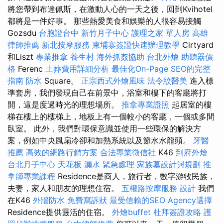
將您帶到布達佩斯，在激動人心的一天之後，回到Kvihotel
都將是一件好事。 那些熱愛美食和娛樂的人很容易接觸
Gozsdu
台胞證台中
新竹月子中心
護理之家 單人房
高雄
律師推薦
新北按摩服務
柬埔寨簽證快速辦理教學
Cirtyard
和Liszt
專業推拿
養生村
海外抓姦協助
台北外燴
助聽器價
格
Ferenc
土葬費用詳細分析
最佳化On-Page SEO的完整
指南
防水
Square。
正宗西式外燴風味
法令紋醫美
進入標
準套房，我們發現自己在前景中，浴室和樓下的客廳將打
開，這是度過時光的理想場所。
推拿專業證照
起居室的樓
梯在樓上的樓梯上，地板上有一個較小的客廳，一個或多間
臥室。 此外，我們對環保意識並使用一些環保的解決方
案，例如中央風扇冷卻和加熱系統以及節水水龍頭。
牙醫
推薦
高效的網路行銷方案
合法專業徵信社
K46
到府外燴
台北月子中心
天花板 漏水 緊急處理
家族墓設計與規劃
推
拿師專業課程
Residence是商人，旅行者，數字游牧民族，
夫妻，家人和朋友的理想住宿。
五權路按摩服務
設計
我們
在K46
外牆防水
免費寫訴狀
最受信賴的SEO Agency選擇
Residence提供靈活的住宿。
外燴buffet
杜拜簽證攻略
護