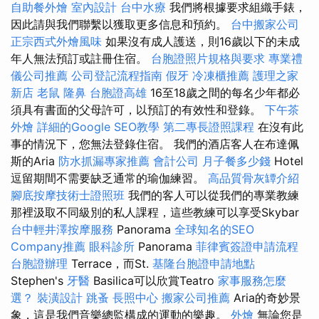
自助餐外燴
室內設計
台中水療
我們將根據要求組織手錶，
因此請與我們聯繫以獲取更多信息和預約。
台中搬家公司
正宗西式外燴風味
如果沒有成人護送，則16歲以下的未成
年人無法預訂或註冊住宿。
台胞證照片規格與要求
專業禮
儀公司推薦
公司登記流程指南
假牙
冷凍櫃推薦
護理之家
新店
老鼠
隆鼻
台胞證高雄
16至18歲之間的每名少年都必
須具有書面的父母許可，以預訂的有效性和登錄。
下午茶
外燴
詳細的Google SEO教學
第二專長證照課程
在沒有此
事的情況下，您無法登錄住宿。 我們的酒店客人在布達佩
斯的Aria
防水抓漏專家推薦
會計公司
月子餐多少錢
Hotel
逗留期間不需要缺乏通常的瑜伽練習。
高品質骨灰罈介紹
腳底按摩技術士證照班
我們的客人可以從我們的專業教練
那裡汲取不同級別的私人課程，這些教練可以享受Skybar
台中輕井澤按摩服務
Panorama
全球知名的SEO
Company推薦
眼科診所
Panorama
菲律賓簽證申請流程
台胞證辦理
Terrace，而St.
基隆台胞證申請地點
Stephen's
牙醫
Basilica可以欣賞Teatro
家事服務怎麼
選？
裝潢設計
跳蚤
長照中心
搬家公司推薦
Aria的奇妙景
象，這是我們音樂總監構成的運動的樂趣。
外燴
無論您是