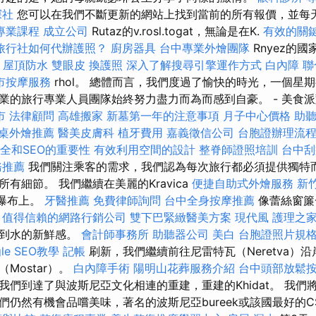
探社
您可以在我們不斷更新的網站上找到當前的所有報價，並每
專業課程
成立公司
Rutaz的v.rosl.togat，無論是在K.
有效的關
旅行社如何代辦護照？
廚房器具
台中專業外燴團隊
Rnyez的
b
屋頂防水
雙眼皮
換護照
深入了解搜尋引擎運作方式
白內障
聯
市按摩服務
rhol。 總體而言，我們度過了愉快的時光，一個星
業的旅行專業人員團隊始終努力盡力而為而感到自豪。 - 美食
市
法律顧問
高雄搬家
新墓第一年的注意事項
月子中心價格
助
桌外燴推薦
醫美皮膚科
植牙費用
嘉義徵信公司
台胞證辦理流
安全和SEO的重要性
有效利用空間的設計
整脊師證照培訓
台中
務推薦
我們關注乘客的需求，我們認為每次旅行都必須提供獨特
有細節。 我們繼續在美麗的Kravica
便捷自助式外燴服務
新
的瀑布上。
牙醫推薦
免費律師詢問
台中全身按摩推薦
像蕾絲窗簾
。
值得信賴的網路行銷公司
雙下巴緊緻醫美方案
現代風
護理之家
覺到水的新鮮感。
會計師事務所
助聽器公司
美白
台胞證照片規
le SEO教學
記帳
刷新，我們繼續前往尼雷特瓦（Neretva）
Mostar）。
白內障手術
陽明山花葬服務介紹
台中頭部放鬆
我們到達了與波斯尼亞文化相連的重建，重建的Khidat。 我們
仍然有機會品嚐美味，著名的波斯尼亞bureek或該國最好的CSE