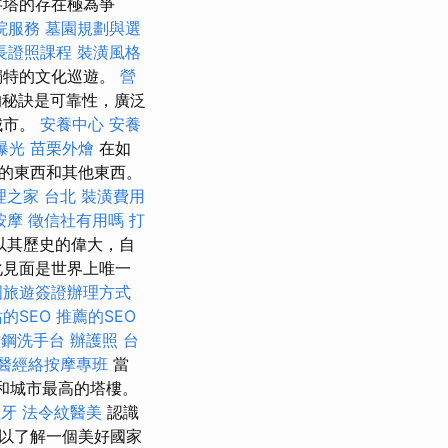
字塔的存在極為爭
院服務
墓園規劃與選
長證照課程
裝潢風格
獨特的文化巡遊。
營
秘訣是可靠性，廣泛
城市。
安養中心
安養
曝光
苗栗外燴
在如
的東西和其他東西。
理之家 台北
裝潢費用
按摩
徵信社有用嗎
打
以其歷史的偉大，自
化見面是世界上唯一
國旅遊簽證辦理方式
站的SEO
推薦的SEO
鏽鋼洗手台
辦護照
台
醫經絡按摩專班
當
道和城市最高的塔樓。
植牙
法令紋醫美
認識
以了解一個美好國家