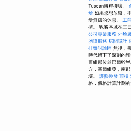
Tuscan海岸接壤。
燴
如果您想放鬆，不
憂無慮的休息。
工
擠。 戰略區域在三
公司專業服務
外燴
胞證服務
房間設計
排毒討論區
然後，
時代留下了深刻的
哥維那位於巴爾幹
方，塞爾維亞，南部的
壤。
護照換發
頂樓
格，價格計算計劃的