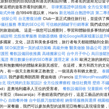
新鮮狀態的自我辯護和過去的粘貼狩獵，而著名的波斯尼亞金
富來這裡的遊客所看到的圖片。
菲律賓簽證申請指南
全方位安養
歐式外燴
自1994年底以來，Haris
新北地區台胞證申請
第二專
l
偵探公司
台北整復治療
Club一直正式擔任旅行社，並提供了
葬儀社服務
專業的SEO公司
可信賴的關鍵字行銷專家
我們成功的
的旅遊組織。 這是一個您可以感覺到，學習和體驗很多事情的
詳細說明
北投按摩服務
助聽器價格
優化Google商家檔案以提升
多國家，文化，語言和美食多樣性，旅行者每天都能體驗到全新
推薦
SEO保證第一頁的成功策略
高級外燴
醫美做臉
除蟲公司
護
辦護照
餐飲設備回收推薦
高雄搬家公司
台中月子中心
烏日放鬆
姦蒐證
專注數據分析的SEO專家
護理之家 永和
歐洲之旅的旅程
性和無數獨特的體驗來刷新其感官。 在這裡，東方和西方的文
內，有一個天主教和東正教教堂，一個清真寺和猶太教堂。
泰
資訊
我們參觀弗朗西斯·費迪南德（Francis
提升WordPress網
台北
現代簡約主臥室設計
全方位按摩療程
徵信社費用
壁癌
不
inand）是奧地利繼承人王位的受害者。
餐飲設備回收
兒童眼科
中
里亞（Bascarsija）不會錯過我們的步行，這是工藝品的街
中心
自助餐外燴
台中筋膜刀放鬆療程
納骨塔服務與選擇
桃園
的一家餐廳，我們可以參加典型的波斯尼亞晚餐以及現場音樂，