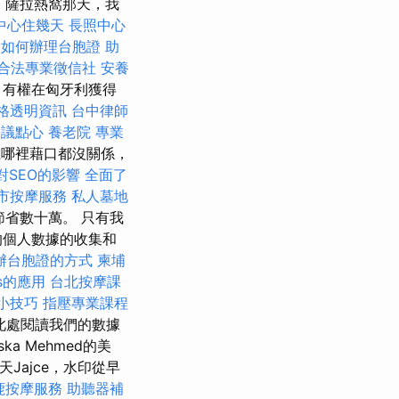
，薩拉熱窩那天，我
中心住幾天
長照中心
園如何辦理台胞證
助
合法專業徵信社
安養
 有權在匈牙利獲得
格透明資訊
台中律師
會議點心
養老院
專業
在哪裡藉口都沒關係，
對SEO的影響
全面了
市按摩服務
私人墓地
節省數十萬。 只有我
的個人數據的收集和
辦台胞證的方式
柬埔
cs的應用
台北按摩課
小技巧
指壓專業課程
此處閱讀我們的數據
a Mehmed的美
Jajce，水印從早
鹿按摩服務
助聽器補