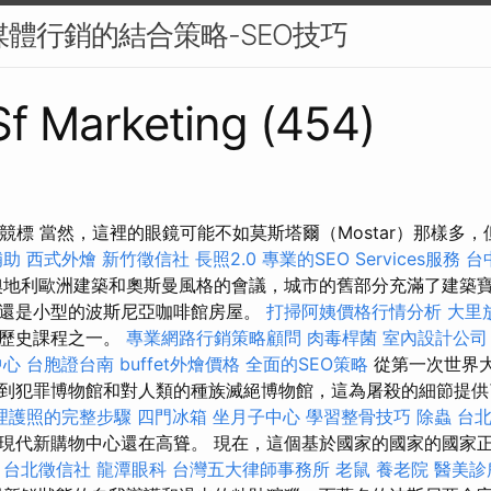
交媒體行銷的結合策略-SEO技巧
 Sf Marketing (454)
行競標 當然，這裡的眼鏡可能不如莫斯塔爾（Mostar）那樣多
補助
西式外燴
新竹徵信社
長照2.0
專業的SEO Services服務
台
地利歐洲建築和奧斯曼風格的會議，城市的舊部分充滿了建築
還是小型的波斯尼亞咖啡館房屋。
打掃阿姨價格行情分析
大里
的歷史課程之一。
專業網路行銷策略顧問
肉毒桿菌
室內設計公司
中心
台胞證台南
buffet外燴價格
全面的SEO策略
從第一次世界
到犯罪博物館和對人類的種族滅絕博物館，這為屠殺的細節提供
理護照的完整步驟
四門冰箱
坐月子中心
學習整骨技巧
除蟲
台
現代新購物中心還在高聳。 現在，這個基於國家的國家的國家
。
台北徵信社
龍潭眼科
台灣五大律師事務所
老鼠
養老院
醫美診