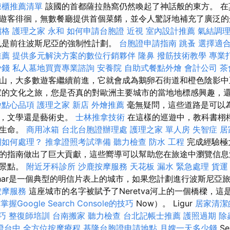
凍櫃推薦清單
該國的首都薩拉熱窩仍然喚起了神話般的東方。 在莫斯
遊客徘徊，無數餐廳提供首個菜餚，並令人驚訝地補充了廣泛的
價格
護理之家 永和
如何申請台胞證
近視
室內設計推薦
氣結調
也是前往波斯尼亞的強制性計劃。
台胞證申請指南
跳蚤
選擇適
推薦
提供多元解決方案的數位行銷夥伴
隆鼻
撥筋技術教學
專業
少錢
私人墓地買賣專業諮詢
安養院
自助式餐點外燴
會計公司
茶
山，大多數遊客繼續前進，它就會成為鵝卵石街道和橙色陰影中
家的文化之旅，您是否真的對歐洲主要城市的當地地標感興趣，
燴點心品項
護理之家 新店
外燴推薦
毫無疑問，這些道路是可以
史，文學還是藝術史。
士林推拿技術
在這樣的巡遊中，教科書栩
有生命。
商用冰箱
台北台胞證辦理處
護理之家 單人房
失智症
居
期如何處理？
推拿證照考試準備
聽力檢查
防水 工程
完成經驗極
的指南做出了巨大貢獻，這些嚮導可以幫助您在旅途中瀏覽信息
的景點。
附近牙科診所
沙鹿按摩服務
天花板 漏水 緊急處理
貨運
thar是一個典型的明信片表上的城市，如果您計劃進行波斯尼亞
按摩服務
這座城市的名字被賦予了Neretva河上的一個橋樑，這
掌握Google Search Console的技巧
Now）。 Ligur
居家清潔
技巧
整復師培訓
台南搬家
聽力檢查
台北記帳士推薦
護照過期
除
證台中
全方位按摩療程
基隆台胞證申請地點
月嫂一天多少錢
Se