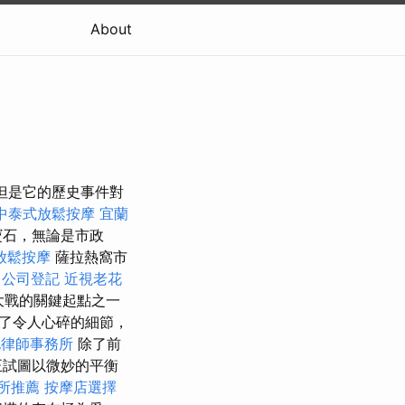
About
，但是它的歷史事件對
中泰式放鬆按摩
宜蘭
寶石，無論是市政
放鬆按摩
薩拉熱窩市
公司登記
近視老花
大戰的關鍵起點之一
了令人心碎的細節，
北律師事務所
除了前
正試圖以微妙的平衡
所推薦
按摩店選擇