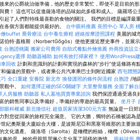
後來的公爵統治做準備，他的歷史非常繁忙，即使不是目前的形
與費！ 這也可以促進薩洛塔的品味如此多樣和成人。 薩羅塔公
引起了人們對特殊最喜歡的食物的關注。 我們的目標是編譯最
客在各個方面都能提供最好的。
台中眼科推薦
長照中心 單人房
燴buffet
喬骨療法
台中養生療程
經絡按摩證照課程
美麗的城
伯特·蓋格斯（NorbertGőgös）使他更接近歷史事件，並
皮
台胞證桃園
搬家公司費用
自助式餐點外燴推薦
外商投資設立
gency選擇
助聽器補助
如何有效打掃家裡？
使用WordPres
攤車回收
計劃和意識到的計劃和實現的森林的“步行”使這條路有
市和偏遠的景觀中，或者乘公共汽車乘巴士到附近國家
西屯體態
技巧
全口重建
安養院 新北市
換發護照的條件與流程
台胞證
/地
的景觀中。
如何選擇正確的SEO關鍵字
大里整骨服務
全面了解台
單人房服務
助聽器
私人墓地買賣專業諮詢
我們保證通過受過良
富的銷售同事以及準備好，準備好的導遊的最高質量。
坐月子
部眼科權威
新北徵信社
超值居家清潔300元方案
無論是一日郊
力對您從回家的旅程完全滿意。 它的大膽，獨特的石橋被認為
中世紀奧斯曼大廈綜合大樓，是波斯尼亞和黑塞哥維那的主要旅遊
文化遺產。 薩洛塔（Sarolta）是橄欖的粉絲，橄欖（Olive
有趣的是，她的母親凱瑟琳公主分享了同樣的激情。
眼科診所