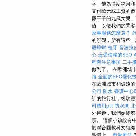
字，他為博斯納河和
支付歐元或工資的參
廉王子的九歲女兒，
值，以便我們的乘
家事服務怎麼選？
外
的景觀，所有這些，諾
殺蟑螂
植牙
音波拉
心
最受信賴的SEO A
程與注意事項
二手
做到了。 在歐洲城
燴
全面的SEO優化
在歐洲城市和偏遠
公司
防水
養護中心
訓的旅行社，經驗豐
司費用ptt
防水漆
北
外巡遊，我們始終努
蹟。 這個小鎮設有
於聯合國教科文組織的
習慣上。
喬骨療法