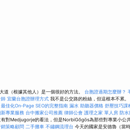
大道（根據其他人）是一個很好的方法。
台胞證過期怎麼辦？
計師
宜蘭台胞證辦理方式
我不是公交路的粉絲，但這根本不累
最佳化On-Page SEO的完整指南
漏水
助聽器價格
舒壓技巧課
翻新專業服務
台中搬家公司推薦
律師公會
護理之家 單人房
防水
對Medjugorje的看法，但是NorbiGőgös為那些對專業小
行銷策略顧問
二手攤車
不鏽鋼流理台
今天的國家是安德魯（當時