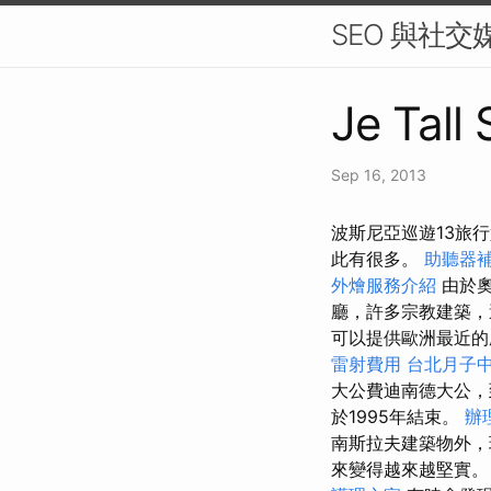
SEO 與社
Je Tall
Sep 16, 2013
波斯尼亞巡遊13旅
此有很多。
助聽器
外燴服務介紹
由於奧
廳，許多宗教建築，
可以提供歐洲最近
雷射費用
台北月子
大公費迪南德大公，
於1995年結束。
辦
南斯拉夫建築物外，
來變得越來越堅實