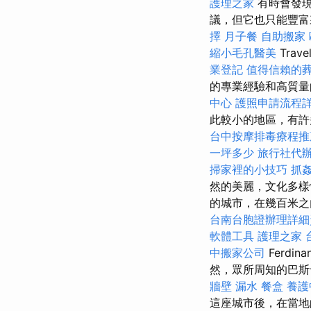
護理之家
有時會發現
議，但它也只能豐
擇
月子餐
自助搬家
縮小毛孔醫美
Trave
業登記
值得信賴的
的專業經驗和高質量
中心
護照申請流程
此較小的地區，有許
台中按摩排毒療程
一坪多少
旅行社代
掃家裡的小技巧
抓
然的美麗，文化多樣
的城市，在幾百米之
台南台胞證辦理詳細
軟體工具
護理之家 
中搬家公司
Ferd
然，眾所周知的巴斯卡
牆壁 漏水
餐盒
養護
這座城市後，在當地