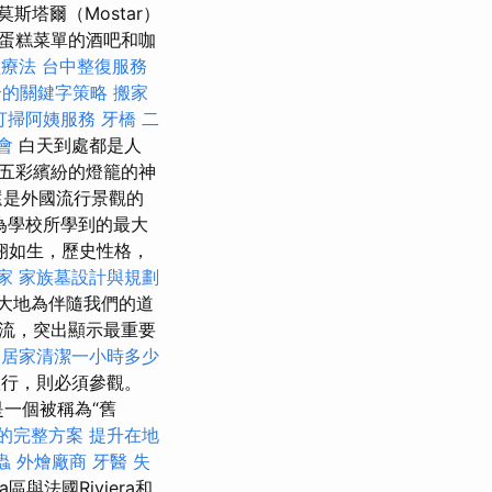
塔爾（Mostar）
蛋糕菜單的酒吧和咖
理療法
台中整復服務
合的關鍵字策略
搬家
打掃阿姨服務
牙橋
二
會
白天到處都是人
五彩繽紛的燈籠的神
還是外國流行景觀的
為學校所學到的最大
栩如生，歷史性格，
家
家族墓設計與規劃
大地為伴隨我們的道
流，突出顯示最重要
居家清潔一小時多少
旅行，則必須參觀。
是一個被稱為“舊
的完整方案
提升在地
蟲
外燴廠商
牙醫
失
a區與法國Riviera和