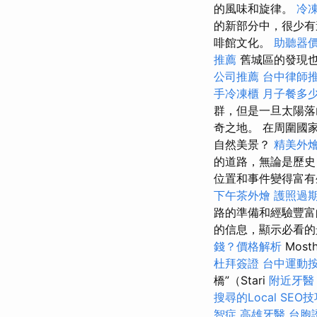
的風味和旋律。
冷
的新部分中，很少有
啡館文化。
助聽器
推薦
舊城區的發現
公司推薦
台中律師
手冷凍櫃
月子餐多
群，但是一旦太陽落
奇之地。 在周圍國
自然美景？
精美外
的道路，無論是歷
位置和事件變得富
下午茶外燴
護照過
路的準備和經驗豐富
的信息，顯示必看
錢？價格解析
Mos
杜拜簽證
台中運動
橋”（Stari
附近牙醫
搜尋的Local SEO
智症
高雄牙醫
台胞