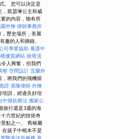
式。 您可以決定是
主，凱瑟琳公主和威
重要的內容，物有所
桃園外燴
律師事務所
市，歷史場所，美麗
展示有趣的人和摘錄。
公司專業協助
養護中
s建構優質網站
撿骨流
點令人興奮，但我們
調整
空間設計
宜蘭外
區，將我們的飛機留
胞證
基隆律師
外燴
好培訓，經過良好培
台中撥筋療法
搬家公
遊旅行還是3週的海
是十六世紀的技術奇
景點之一。 舊橋屬
s）在孩子中根本不是
專業醫美診所服務
嘉