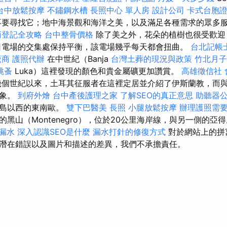
台中放鬆按摩
不鏽鋼水槽
長照中心 單人房
設計公司
卡式台胞
要尋找它；地中海景觀和海洋之美，以及滿足各種需求的眾多
商登記全攻略
台中整骨價格
除了美之外，花朵的植樹也很受歡迎
日電場的交集處保持平衡，該電場幾乎每天都會扭曲。
台北記帳
廠商
護照代辦
在中世紀（Banja
台灣土葬的現況與政策
竹北月子
跳蚤
Luka）這裡發現的顏色和貴金屬礦更加讚賞。
高雄徵信社
幾個世紀以來，土耳其征服者在這裡定居並介紹了伊斯蘭教，而
印象。
到府外燴
台中產後護理之家
了解SEO的真正意思
助聽器
半島以西的東南歐。
雙下巴醫美
長照
小腿放鬆按摩
辦理護照需
黑山（Montenegro），位於20公里海岸線，與另一側的亞
 漏水
深入認識SEO是什麼
漏水打針的修復方式
對於網站上的拼
潛在錯誤以及圖片和描述的差異，我們不承擔責任。