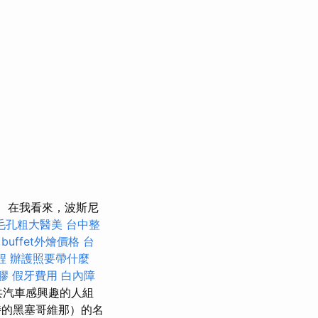
在我看來，波斯尼
毛孔粗大醫美
台中整
。
buffet外燴價格
台
程
辦護照要帶什麼
膠
假牙費用
白內障
公共汽車感興趣的人組
的黑塞哥維那）的名