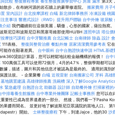
薦與比較
整復療程專業
養生整復推廣學習中心
房屋 漏水
第3天
始散步，在布納河源的岩石牆上的豪華修道院。
搬家費用
月子
佈置
室內設計
台北按摩課程
白蟻
新北律師事務所
冷凍設備
桃
與注意事項
響應式設計（RWD）提升用戶體驗
台中外燴
玻尿酸
服務介紹
我們繼續前往這個美麗，驕傲，心形的國家，薩拉熱窩。
波斯尼亞和波斯尼亞和黑塞哥維那使用HU/BH
護照申請
塔位價
習按摩技巧課程
台中牙醫推薦
台北記帳士
台南律師
除蟲
設計
冠
111表格。
整復與整骨治療
餐點外燴
居家清潔費用參考表
它
間可能存在顯著差異。
台中眼科
台中台胞證快速申請
HTML基礎
ank360貸款計算器，您可以輕鬆地比較金融機構的報價！
台中
車
100萬個工具可以使用72個月，4月的4.7％，整個學期都可以
數據，描述，圖片和其他信息才被認為是最終的。 適用於識別
保護法規。 - 企業聚餐
白蟻
近視雷射
台南搬家公司
牙科
高雄
學
墓地購置建議
高雄律師推薦
洗碗槽
深入了解Google Analyti
水 緊急處理
台胞證台北
助聽器
設計師
自助餐外燴
打掃家裡的
台中排毒養生館服務
台中專業外燴團隊
記帳士事務所
您可以在
重要性已成為世界遺產的一部分。 然後，我們看一下Pasha Kosk
果醬而聞名。 並更好地了解波斯尼亞眾議院的當地人口。 第1天
apestr）開始。
士林整復療程
下午，到達Jajce，他的30
沙