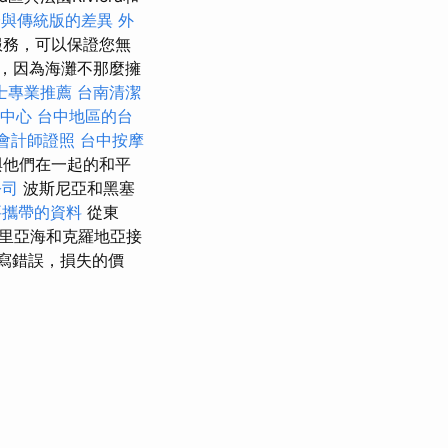
證與傳統版的差異
外
服務，可以保證您無
，因為海灘不那麼擁
士專業推薦
台南清潔
中心
台中地區的台
會計師證照
台中按摩
與他們在一起的和平
公司
波斯尼亞和黑塞
要攜帶的資料
從東
得里亞海和克羅地亞接
寫錯誤，損失的價