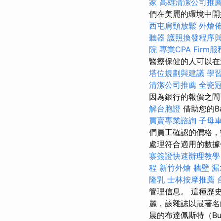
家
高雄清潔公司推
們在美麗的環境中開
西屯肩頸放鬆
外燴
聽器
護照換發程序
院
專業CPA Firm
醫療保健的人可以在
塔位規劃與建議
學
清潔公司推薦
全瓷
因為銀行的報價之
解台胞證
借助您的B
買賣專業諮詢
子母
們員工確認的價格，
處理符合適用的數據
寨簽證快速辦理教
程
新竹外燴
牆壁 漏
隆乳
士林按摩推薦
管理信息。 這種歷史
麗，該雜誌以最著名的
晨的布達佩斯特（Bud