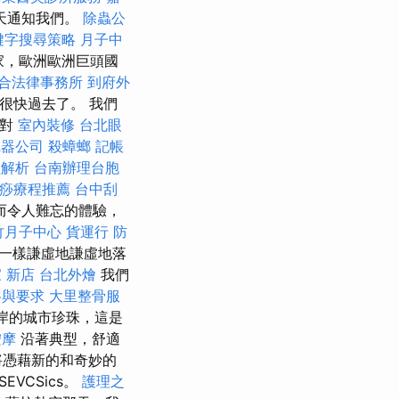
天通知我們。
除蟲公
鍵字搜尋策略
月子中
國家，歐洲歐洲巨頭國
合法律事務所
到府外
期很快過去了。 我們
派對
室內裝修
台北眼
聽器公司
殺蟑螂
記帳
程解析
台南辦理台胞
刮痧療程推薦
台中刮
而令人難忘的體驗，
竹月子中心
貨運行
防
一​​樣謙虛地謙虛地落
 新店
台北外燴
我們
格與要求
大里整骨服
沿岸的城市珍珠，這是
按摩
沿著典型，舒適
將憑藉新的和奇妙的
VCSics。
護理之