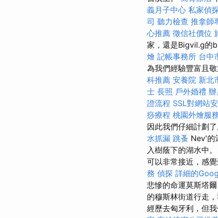
義月子中心
私家偵
司
聽力檢查
推拿師
心推薦
徵信社價位
家，還是Bigvil.g的
燴
記帳事務所
台中
為我們經驗豐富且敬
科推薦
安養院 新北
士
長照
戶外婚禮
辦
證流程
SSL對網站
痧療程
桃園外燴服
因此我們仔細計劃了所
水抓漏
跳蚤
Nev'
入樹蔭下的湖水中
可以非常接近，感
務
偵探
詳細的Goog
悲慘的命運莫斯塔爾（
的穆斯林街道行走，
經歷去匈牙利，但我們